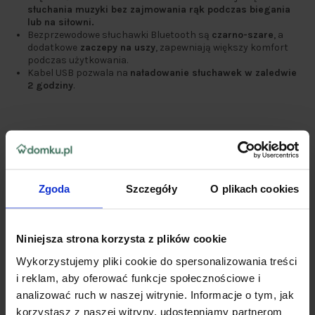
słuchania muzyki bez zajmowania rąk podczas biegania
lub na siłowni.
Bezprzewodowe słuchawki Bluetooth są
czarno-szare
, a
dodatkowe
zaczepy na uszy
, zapewniają większy komfort
podczas użytkowania.
Kabel USB pozwala na
naładowanie słuchawek w zaledwie
2 godziny
.
Zgoda
Szczegóły
O plikach cookies
Niniejsza strona korzysta z plików cookie
Wykorzystujemy pliki cookie do spersonalizowania treści
i reklam, aby oferować funkcje społecznościowe i
analizować ruch w naszej witrynie. Informacje o tym, jak
korzystasz z naszej witryny, udostępniamy partnerom