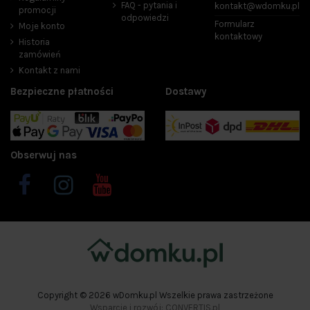
FAQ - pytania i
kontakt@wdomku.pl
promocji
odpowiedzi
Formularz
Moje konto
kontaktowy
Historia
zamówień
Kontakt z nami
Bezpieczne płatności
Dostawy
Obserwuj nas
Copyright © 2026 wDomku.pl Wszelkie prawa zastrzeżone
Wsparcie i rozwój: CONVERTIS.pl