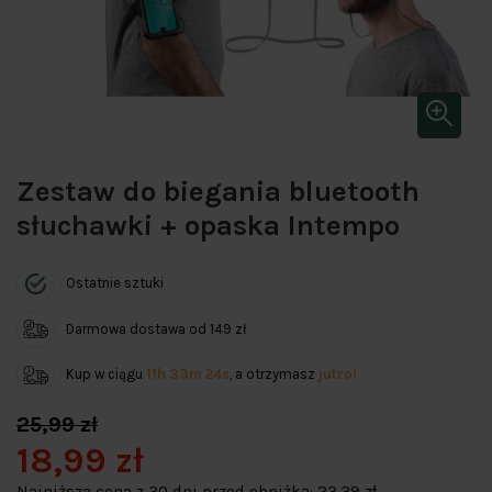
Zestaw do biegania bluetooth
słuchawki + opaska Intempo
Ostatnie sztuki
Darmowa dostawa od 149 zł
Kup w ciągu
11h 33m 24s
, a otrzymasz
jutro!
25,99 zł
18,99 zł
Najniższa cena z 30 dni przed obniżką:
23,39 zł