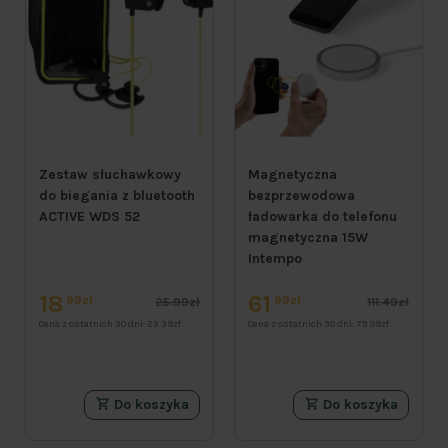
Zestaw słuchawkowy
Magnetyczna
do biegania z bluetooth
bezprzewodowa
ACTIVE WDS 52
ładowarka do telefonu
magnetyczna 15W
Intempo
18
61
99zł
99zł
25.99zł
111.49zł
Cena z ostatnich 30 dni:
23.39zł
Cena z ostatnich 30 dni:
79.99zł
Do koszyka
Do koszyka