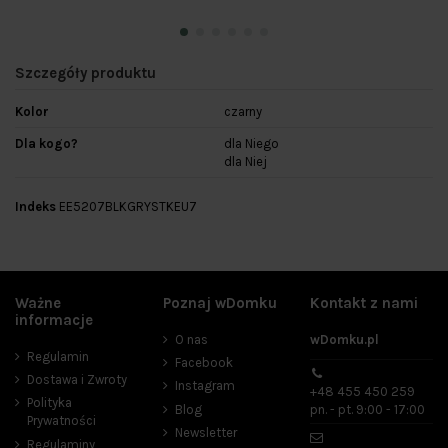
Szczegóły produktu
Kolor
czarny
Dla kogo?
dla Niego
dla Niej
Indeks
EE5207BLKGRYSTKEU7
Ważne
Poznaj wDomku
Kontakt z nami
informacje
O nas
wDomku.pl
Regulamin
Facebook
Dostawa i Zwroty
Instagram
+48 455 450 259
Polityka
Blog
pn. - pt. 9:00 - 17:00
Prywatności
Newsletter
Regulaminy