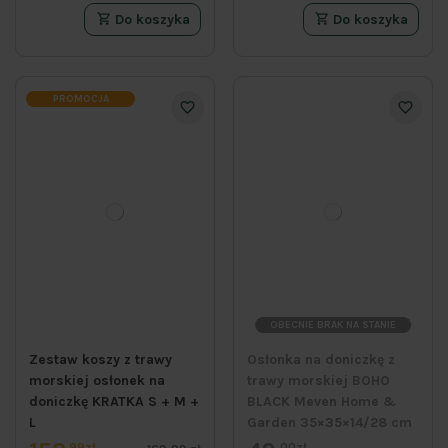
Do koszyka
Do koszyka
PROMOCJA
OBECNIE BRAK NA STANIE
Zestaw koszy z trawy
Osłonka na doniczkę z
morskiej osłonek na
trawy morskiej BOHO
doniczkę KRATKA S + M +
BLACK Meven Home &
L
Garden 35×35×14/28 cm
99zł
00zł