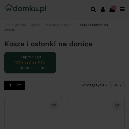
0
Strona główna
Ogród
Dekoracje do ogrodu
Kosze i osłonki na
donice
Kosze i osłonki na donice
Kup w ciągu
12h 57m 21s
a otrzymasz
jutro!
Filtr
W magazynie
13