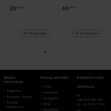
29
49
00zł
00zł
Do koszyka
Do koszyka
Ważne
Poznaj wDomku
Kontakt z nami
Cena
informacje
O nas
wDomku.pl
zł
zł
Regulamin
Facebook
Dostawa i Zwroty
Instagram
Producenci
+48 455 450 259
Polityka
Blog
pn. - pt. 9:00 - 17:00
Prywatności
Newsletter