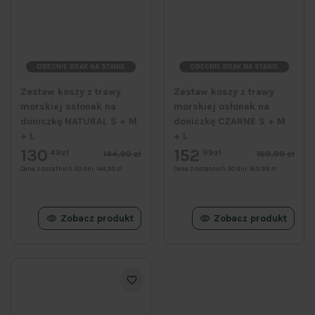
OBECNIE BRAK NA STANIE
OBECNIE BRAK NA STANIE
Zestaw koszy z trawy
Zestaw koszy z trawy
morskiej osłonek na
morskiej osłonek na
doniczkę NATURAL S + M
doniczkę CZARNE S + M
+ L
+ L
130
152
49zł
99zł
144,99 zł
169,99 zł
Cena z ostatnich 30 dni:
144,99 zł
Cena z ostatnich 30 dni:
169,99 zł
Zobacz produkt
Zobacz produkt