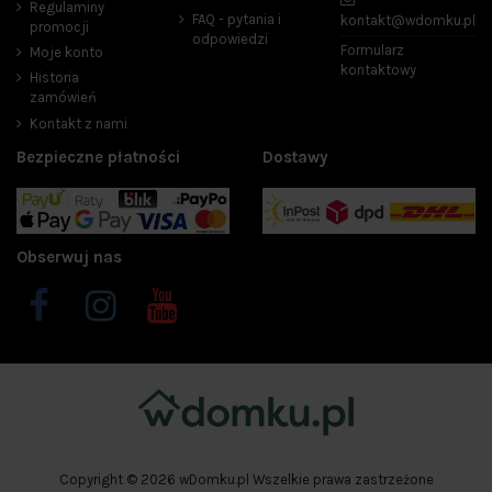
Regulaminy
FAQ - pytania i
kontakt@wdomku.pl
promocji
odpowiedzi
Kolor
Formularz
Moje konto
kontaktowy
beżowy
2
Historia
zamówień
czarny
2
Kontakt z nami
szary
1
Bezpieczne płatności
Dostawy
Materiał
sznurek
1
trawa morska
11
Obserwuj nas
Bestsellery
3
Promocje
3
W magazynie
5
Copyright © 2026 wDomku.pl Wszelkie prawa zastrzeżone