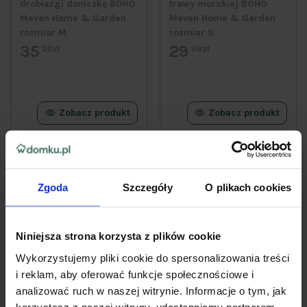
drobiazgi doniczkę BOHO
trawy morskiej BOHO
Meven Home & Garden
Meven Home & Garden
rozmiar M
rozmiar S
35
29
00zł
99zł
Zobacz produkt
Zobacz produkt
Zgoda
Szczegóły
O plikach cookies
Niniejsza strona korzysta z plików cookie
Wykorzystujemy pliki cookie do spersonalizowania treści
i reklam, aby oferować funkcje społecznościowe i
analizować ruch w naszej witrynie. Informacje o tym, jak
korzystasz z naszej witryny, udostępniamy partnerom