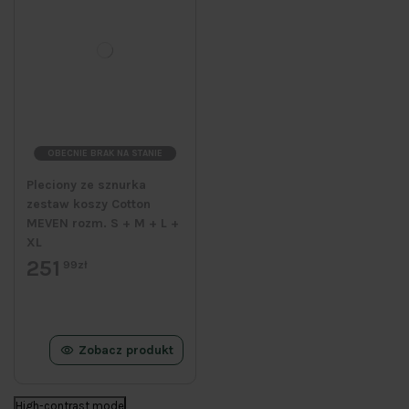
OBECNIE BRAK NA STANIE
Pleciony ze sznurka
zestaw koszy Cotton
MEVEN rozm. S + M + L +
XL
251
99zł
Zobacz produkt
High-contrast mode