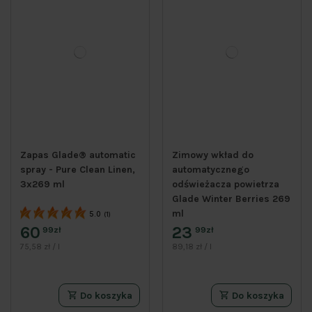
Zapas Glade® automatic
Zimowy wkład do
spray - Pure Clean Linen,
automatycznego
3x269 ml
odświeżacza powietrza
Glade Winter Berries 269
ml
5.0
(1)
60
23
99zł
99zł
75,58 zł / l
89,18 zł / l
Do koszyka
Do koszyka