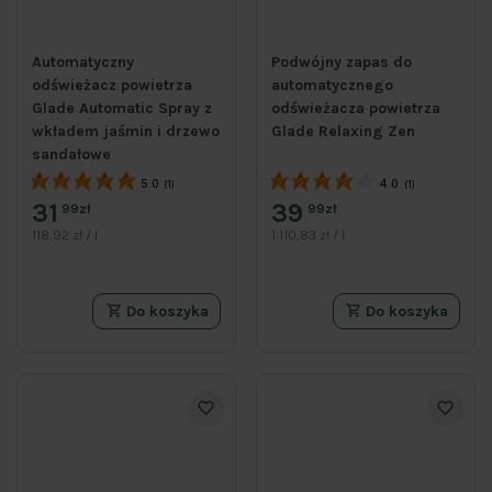
Automatyczny
Podwójny zapas do
odświeżacz powietrza
automatycznego
Glade Automatic Spray z
odświeżacza powietrza
wkładem jaśmin i drzewo
Glade Relaxing Zen
sandałowe
5.0
4.0
(1)
(1)
31
39
99zł
99zł
118,92 zł / l
1 110,83 zł / l
Do koszyka
Do koszyka