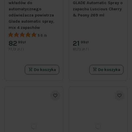
wkładów do
GLADE Automatic Spray o
automatycznego
zapachu Luscious Cherry
odświeżacza powietrza
& Peony 269 ml
Glade automatic spray,
mix 4 zapachów
5.0
(1)
82
21
99zł
99zł
77,13 zł / l
81,75 zł / l
Do koszyka
Do koszyka