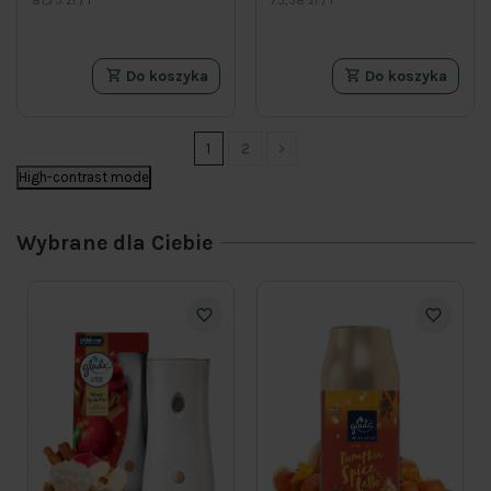
81,75 zł / l
75,58 zł / l
Do koszyka
Do koszyka
1
2
High-contrast mode
Wybrane dla Ciebie