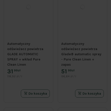
Automatyczny
Automatyczny
odświeżacz powietrza
odświeżacz powietrza
GLADE AUTOMATIC
Glade® automatic spray
SPRAY + wkład Pure
- Pure Clean Linen +
Clean Linen
zapas
31
51
99zł
99zł
118,92 zł / l
96,64 zł / l
Do koszyka
Do koszyka