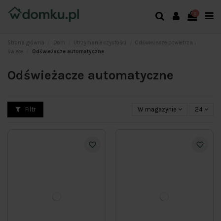
0
Strona główna
Dom
Utrzymanie czystości
Odświeżacze powietrza i
świece
Odświeżacze automatyczne
Odświeżacze automatyczne
Filtr
W magazynie
24