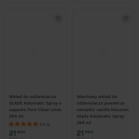
Wkład do odświeżacza
Waniliowy wkład do
GLADE Automatic Spray o
odświeżacza powietrza
zapachu Pure Clean Linen
romantic vanilla blossom
269 ml
Glade Automatic Spray
269 ml
5.0
(2)
21
21
99zł
99zł