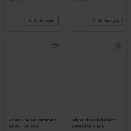
81,75 zł / l
81,75 zł / l
Do koszyka
Do koszyka
Zapas Glade® automatic
Wkład do odświeżacza
spray - Sensual
powietrza Glade