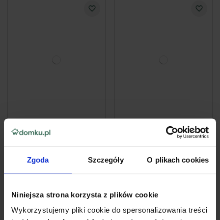
Wkład do odświeżacza
Automatyczny
powietrza Glade
odświeżacz powietrza
Automatic Spray o
GLADE AUTOMATIC
Zgoda
Szczegóły
O plikach cookies
zapachu Calm Lavender
SPRAY + wkład Relaxing
& Jasmine 269ml
Zen
21
31
99zł
99zł
Niniejsza strona korzysta z plików cookie
81,75 zł / l
118,92 zł / l
Wykorzystujemy pliki cookie do spersonalizowania treści