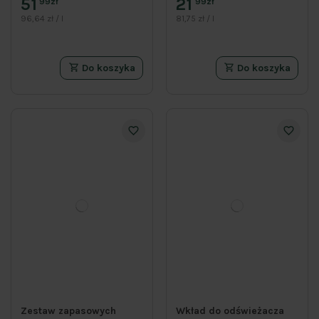
51
21
99zł
99zł
96,64 zł / l
81,75 zł / l
Do koszyka
Do koszyka
Zestaw zapasowych
Wkład do odświeżacza