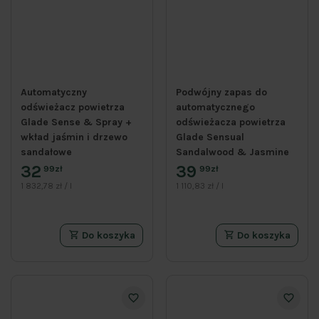
Automatyczny
Podwójny zapas do
odświeżacz powietrza
automatycznego
Glade Sense & Spray +
odświeżacza powietrza
wkład jaśmin i drzewo
Glade Sensual
sandałowe
Sandalwood & Jasmine
32
39
99zł
99zł
1 832,78 zł / l
1 110,83 zł / l
Do koszyka
Do koszyka