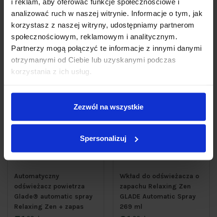
i reklam, aby oferować funkcje społecznościowe i
Do koszyka
Do koszyka
analizować ruch w naszej witrynie. Informacje o tym, jak
korzystasz z naszej witryny, udostępniamy partnerom
społecznościowym, reklamowym i analitycznym.
Partnerzy mogą połączyć te informacje z innymi danymi
otrzymanymi od Ciebie lub uzyskanymi podczas
korzystania z ich usług.
Zezwól na wszystkie
Spersonalizuj
Automatyczny
Wkład do odświeżacza o
odświeżacz powietrza
zapachu Relaxing Zen
Glade® automatic spray
GLADE Automatic Spray
Relaxing Zen + zapas
269 ml