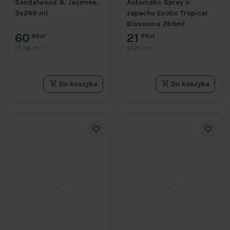
Sandalwood & Jasmine,
Automatic Spray o
3x269 ml
zapachu Exotic Tropical
Blossoms 269ml
60
21
99zł
99zł
75,58 zł / l
81,75 zł / l
Do koszyka
Do koszyka