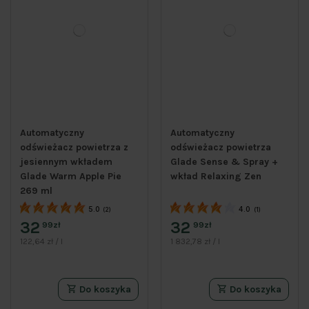
Automatyczny
Automatyczny
odświeżacz powietrza z
odświeżacz powietrza
jesiennym wkładem
Glade Sense & Spray +
Glade Warm Apple Pie
wkład Relaxing Zen
269 ml
5.0
4.0
(2)
(1)
32
32
99zł
99zł
122,64 zł / l
1 832,78 zł / l
Do koszyka
Do koszyka