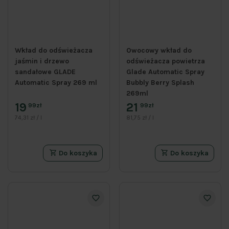
Wkład do odświeżacza
Owocowy wkład do
jaśmin i drzewo
odświeżacza powietrza
sandałowe GLADE
Glade Automatic Spray
Automatic Spray 269 ml
Bubbly Berry Splash
269ml
19
21
99zł
99zł
74,31 zł / l
81,75 zł / l
Do koszyka
Do koszyka