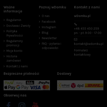
Ważne
Poznaj wDomku
Kontakt z nami
Cena
informacje
O nas
wDomku.pl
zł
zł
Regulamin
Facebook
Dostawa i Zwroty
Instagram
Producenci
+48 455 450 259
Polityka
Blog
pn. - pt. 9:00 - 17:00
Prywatności
Newsletter
Regulaminy
FAQ - pytania i
kontakt@wdomku.pl
promocji
odpowiedzi
Zapach
Formularz
Moje konto
kontaktowy
cytrusowy
3
Historia
zamówień
korzenny
3
Kontakt z nami
kwiatowy
14
orientalny
7
Bezpieczne płatności
Dostawy
owocowy
6
słodki
2
świeży
5
Obserwuj nas
Bestsellery
33