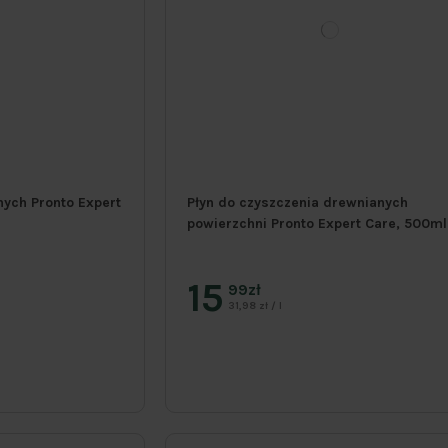
nych Pronto Expert
Płyn do czyszczenia drewnianych
powierzchni Pronto Expert Care, 500ml
15
99zł
31,98 zł / l