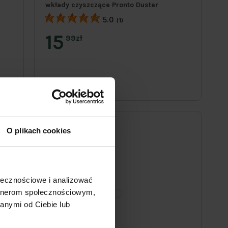
wkłady czyszczące Pronto Duster
5.0
(1)
15
99zł
O plikach cookies
ołecznościowe i analizować
artnerom społecznościowym,
anymi od Ciebie lub