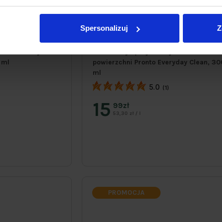
Spersonalizuj
Z
li drewnianych
Jaśminowy spray do czyszczenia
 ml
powierzchni Pronto Everyday Clean, 30
ml
5.0
(1)
15
99zł
53,30 zł / l
PROMOCJA