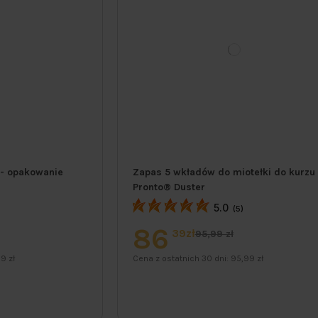
 - opakowanie
Zapas 5 wkładów do miotełki do kurzu
Pronto® Duster
5.0
(5)
86
39zł
95,99 zł
9 zł
Cena z ostatnich 30 dni:
95,99 zł