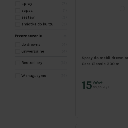
spray
7
zapas
1
zestaw
3
zmiotka do kurzu
3
Przeznaczenie
do drewna
4
uniwersalne
4
Spray do mebli drewnia
Bestsellery
14
Care Classic 300 ml
W magazynie
14
15
99zł
53,30 zł / l