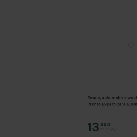
Emulsja do mebli z wos
Pronto Expert Care 200
13
99zł
69,95 zł / l