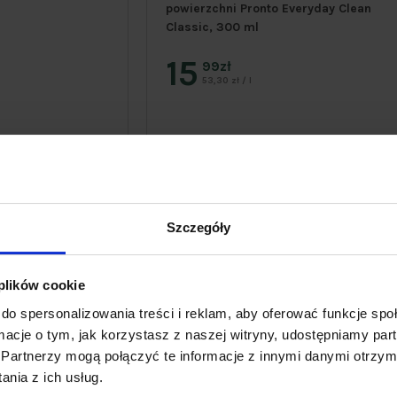
powierzchni Pronto Everyday Clean
Classic, 300 ml
15
99zł
53,30 zł / l
Szczegóły
 plików cookie
do spersonalizowania treści i reklam, aby oferować funkcje sp
ormacje o tym, jak korzystasz z naszej witryny, udostępniamy p
Partnerzy mogą połączyć te informacje z innymi danymi otrzym
nia z ich usług.