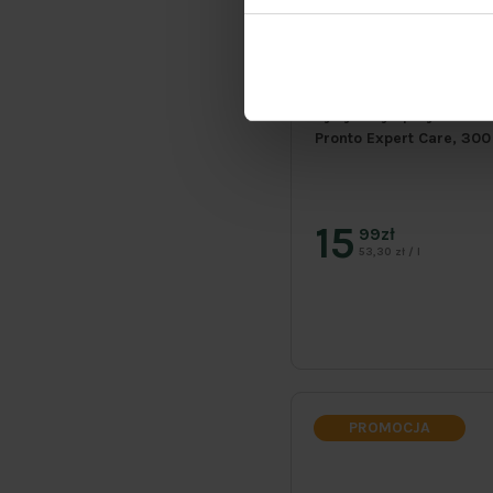
Cytrynowy spray do meb
Pronto Expert Care, 300
15
99zł
53,30 zł / l
PROMOCJA