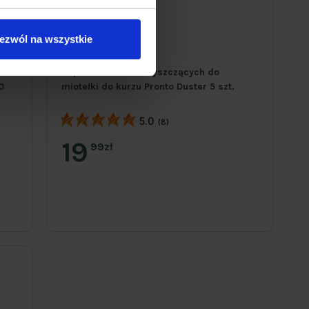
ezwól na wszystkie
Zapas końcówek czyszczących do
0
miotełki do kurzu Pronto Duster 5 szt.
5.0
(8)
19
99zł