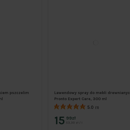
kiem pszczelim
Lawendowy spray do mebli drewniany
ml
Pronto Expert Care, 300 ml
5.0
(1)
15
99zł
53,30 zł / l