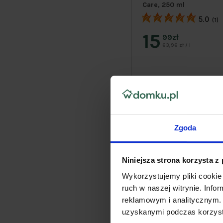
Care, 250 ml
5.0
(1)
15
99zł
63,96 zł / l
Zgoda
Niniejsza strona korzysta z
Wykorzystujemy pliki cookie 
ruch w naszej witrynie. Inf
reklamowym i analitycznym. 
uzyskanymi podczas korzysta