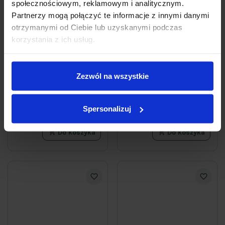
społecznościowym, reklamowym i analitycznym.
Partnerzy mogą połączyć te informacje z innymi danymi
otrzymanymi od Ciebie lub uzyskanymi podczas
korzystania z ich usług.
Szampon mocno
Ochronny szampon do
regenerujący do włosów
włosów farbowanych i
400ml GLISS Total Repair
rozjaśnianych Gliss
Colour Perfector 250 ml
Zezwól na wszystkie
19
17
99zł
99zł
49,98 zł / l
71,96 zł / l
Spersonalizuj
Do koszyka
Do koszyka