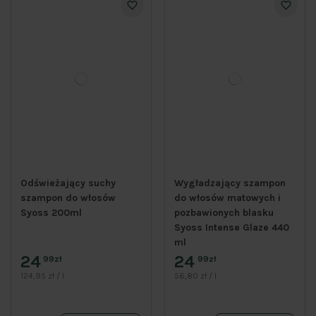
Odświeżający suchy
Wygładzający szampon
szampon do włosów
do włosów matowych i
Syoss 200ml
pozbawionych blasku
Syoss Intense Glaze 440
ml
24
24
99zł
99zł
124,95 zł / l
56,80 zł / l