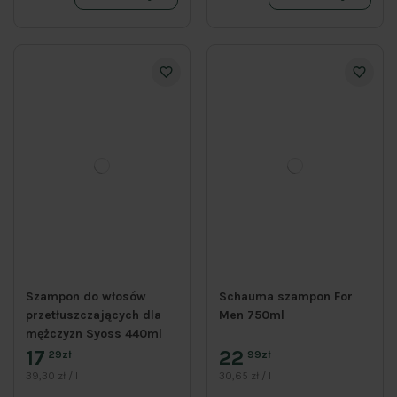
Szampon do włosów
Schauma szampon For
przetłuszczających dla
Men 750ml
mężczyzn Syoss 440ml
17
22
29zł
99zł
39,30 zł / l
30,65 zł / l