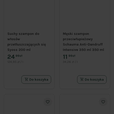
Suchy szampon do
Męski szampon
włosów
przeciwłupieżowy
przetłuszczających się
Schauma Anti-Dandruff
Syoss 200 ml
Intensive 350 ml 350 ml
24
11
99zł
99zł
124,95 zł / l
34,26 zł / l
Do koszyka
Do koszyka