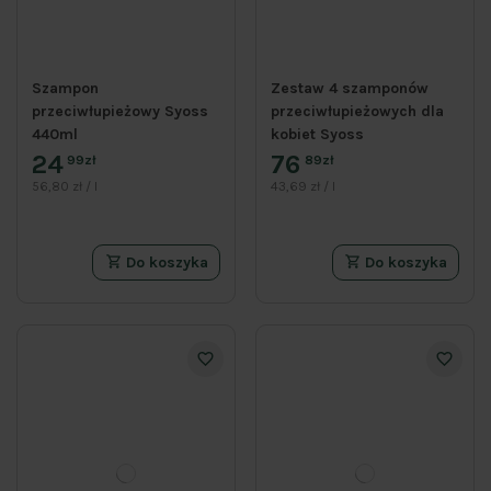
Szampon
Zestaw 4 szamponów
przeciwłupieżowy Syoss
przeciwłupieżowych dla
440ml
kobiet Syoss
24
76
99zł
89zł
56,80 zł / l
43,69 zł / l
Do koszyka
Do koszyka