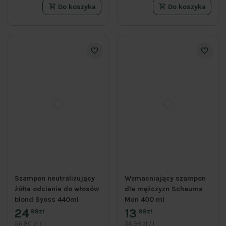
Do koszyka
Do koszyka
Szampon neutralizujący
Wzmacniający szampon
żółte odcienie do włosów
dla mężczyzn Schauma
blond Syoss 440ml
Men 400 ml
24
13
99zł
99zł
56,80 zł / l
34,98 zł / l