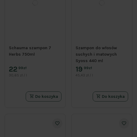
Schauma szampon 7
Szampon do włosów
Herbs 750ml
suchych i matowych
Syoss 440 ml
22
19
99zł
99zł
30,65 zł / l
45,43 zł / l
Do koszyka
Do koszyka