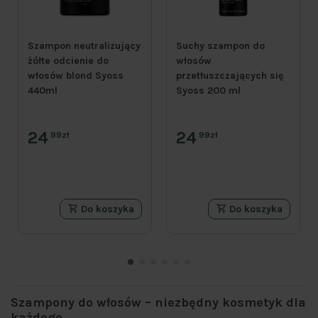
Szampon neutralizujący
Suchy szampon do
żółte odcienie do
włosów
włosów blond Syoss
przetłuszczających się
440ml
Syoss 200 ml
24
24
99zł
99zł
Do koszyka
Do koszyka
Szampony do włosów – niezbędny kosmetyk dla
każdego