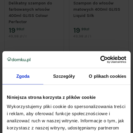
Delikatny szampon do
Szampon do włosów
farbowanych włosów
matowych 400ml GLISS
400ml GLISS Colour
Liquid Silk
Perfector
19
19
99zł
99zł
49,98 zł / l
49,98 zł / l
Do koszyka
Do koszyka
Zgoda
Szczegóły
O plikach cookies
Niniejsza strona korzysta z plików cookie
Wykorzystujemy pliki cookie do spersonalizowania treści
i reklam, aby oferować funkcje społecznościowe i
analizować ruch w naszej witrynie. Informacje o tym, jak
korzystasz z naszej witryny, udostępniamy partnerom