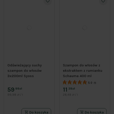
Odświeżający suchy
Szampon do włosów z
szampon do włosów
ekstraktem z rumianku
3x200ml Syoss
Schauma 400 ml
5.0
(1)
59
11
99zł
39zł
99,98 zł / l
28,48 zł / l
Do koszyka
Do koszyka