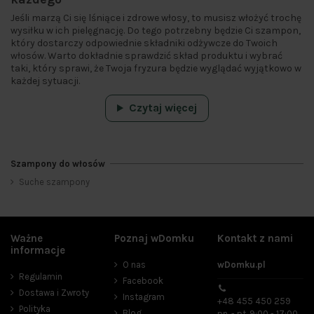
Jeśli marzą Ci się lśniące i zdrowe włosy, to musisz włożyć trochę
wysiłku w ich pielęgnację. Do tego potrzebny będzie Ci szampon,
który dostarczy odpowiednie składniki odżywcze do Twoich
włosów. Warto dokładnie sprawdzić skład produktu i wybrać
taki, który sprawi, że Twoja fryzura będzie wyglądać wyjątkowo w
każdej sytuacji.
Czytaj więcej
Szampony do włosów
Suche szampony
Kategorie
Suche szampony
6
Ważne
Poznaj wDomku
Kontakt z nami
Cena
informacje
O nas
wDomku.pl
zł
zł
Regulamin
Facebook
Dostawa i Zwroty
Instagram
Producenci
+48 455 450 259
Polityka
Blog
pn. - pt. 9:00 - 17:00