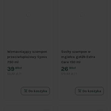
Wzmacniający szampon
Suchy szampon w
przeciwłupieżowy Syoss
mgiełce got2b Extra
750 ml
Care 150 ml
39
26
99zł
99zł
53,32 zł / l
179,93 zł / l
Do koszyka
Do koszyka