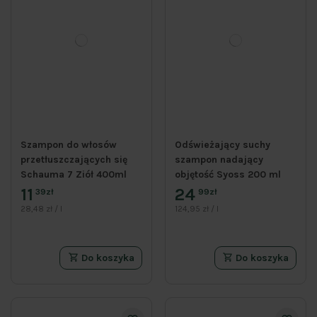
Szampon do włosów
Odświeżający suchy
przetłuszczających się
szampon nadający
Schauma 7 Ziół 400ml
objętość Syoss 200 ml
11
24
39zł
99zł
28,48 zł / l
124,95 zł / l
Do koszyka
Do koszyka