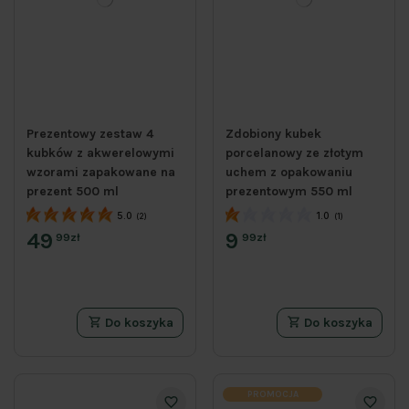
Prezentowy zestaw 4
Zdobiony kubek
kubków z akwerelowymi
porcelanowy ze złotym
wzorami zapakowane na
uchem z opakowaniu
prezent 500 ml
prezentowym 550 ml
5.0
1.0
(2)
(1)
49
9
99zł
99zł
Do koszyka
Do koszyka
PROMOCJA