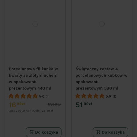
Porcelanowa filiżanka w
Świąteczny zestaw 4
kwiaty ze złotym uchem
porcelanowych kubków w
w opakowaniu
opakowaniu
prezentowym 440 ml
prezentowym 530 ml
5.0
5.0
(1)
(2)
16
51
99zł
99zł
17,99 zł
Cena z ostatnich 30 dni:
23,99 zł
Do koszyka
Do koszyka