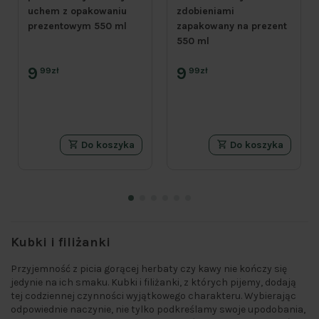
uchem z opakowaniu
zdobieniami
prezentowym 550 ml
zapakowany na prezent
550 ml
9
9
99zł
99zł
Do koszyka
Do koszyka
Kubki i filiżanki 
Przyjemność z picia gorącej herbaty czy kawy nie kończy się 
jedynie na ich smaku. Kubki i filiżanki, z których pijemy, dodają 
tej codziennej czynności wyjątkowego charakteru. Wybierając 
odpowiednie naczynie, nie tylko podkreślamy swoje upodobania, 