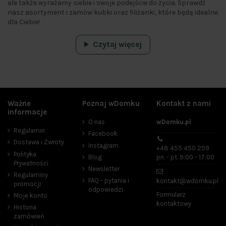
ale także wyrażamy siebie i swoje podejście do życia. Sprawdź 
nasz asortyment i zamów kubki oraz filiżanki, które będą idealne 
dla Ciebie!
Czytaj więcej
Ważne
Poznaj wDomku
Kontakt z nami
Cena
informacje
O nas
wDomku.pl
zł
zł
Regulamin
Facebook
Dostawa i Zwroty
Instagram
Producenci
+48 455 450 259
Polityka
Blog
pn. - pt. 9:00 - 17:00
Prywatności
Newsletter
Regulaminy
FAQ - pytania i
kontakt@wdomku.pl
promocji
odpowiedzi
Kolor
Formularz
Moje konto
kontaktowy
beżowy
1
Historia
zamówień
biały
2