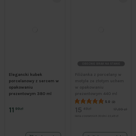
OBECNIE BRAK NA STANIE
Elegancki kubek
Filiżanka z porcelany w
porcelanowy z sercem w
motyle ze złotym uchem
opakowaniu
w opakowaniu
prezentowym 380 ml
prezentowym 440 ml
5.0
(2)
11
15
99zł
49zł
17,99 zł
Cena z ostatnich 30 dni:
22,49 zł