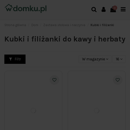
0
Strona główna
Dom
Zastawa stołowa i naczynia
Kubki i filiżanki
Kubki i filiżanki do kawy i herbaty
Filtr
W magazynie
16