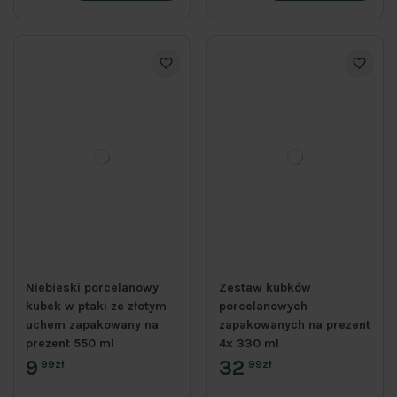
Niebieski porcelanowy
Zestaw kubków
kubek w ptaki ze złotym
porcelanowych
uchem zapakowany na
zapakowanych na prezent
prezent 550 ml
4x 330 ml
9
32
99zł
99zł