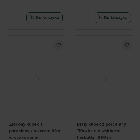
Do koszyka
Do koszyka
Złocony kubek z
Biały kubek z porcelany
porcelany z wzorem liści
"Kawka nie wyklucza
w opakowaniu
herbatki" 380 ml