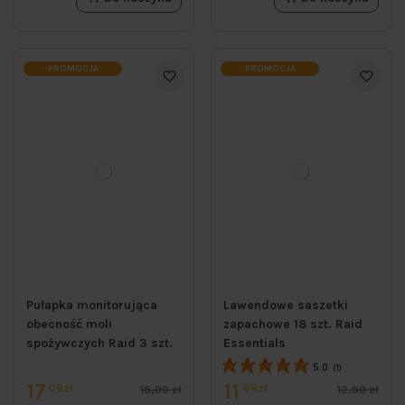
PROMOCJA
PROMOCJA
Pułapka monitorująca
Lawendowe saszetki
obecność moli
zapachowe 18 szt. Raid
spożywczych Raid 3 szt.
Essentials
5.0
(1)
17
11
09zł
69zł
18,99 zł
12,99 zł