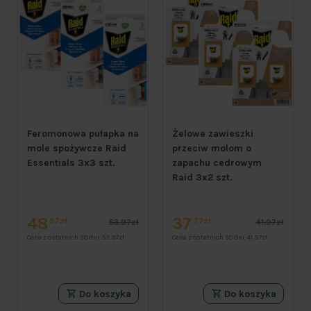
Feromonowa pułapka na
Żelowe zawieszki
mole spożywcze Raid
przeciw molom o
Essentials 3x3 szt.
zapachu cedrowym
Raid 3x2 szt.
48
37
57zł
77zł
53.97zł
41.97zł
Cena z ostatnich 30 dni:
53.97zł
Cena z ostatnich 30 dni:
41.97zł
Do koszyka
Do koszyka