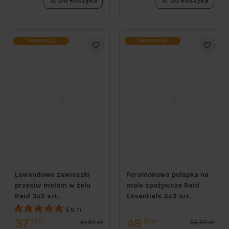
Do koszyka
Do koszyka
PROMOCJA
PROMOCJA
Lawendowe zawieszki
Feromonowa pułapka na
przeciw molom w żelu
mole spożywcze Raid
Raid 3x2 szt.
Essentials 3x3 szt.
5.0
(1)
37
48
77zł
57zł
41,97 zł
53,97 zł