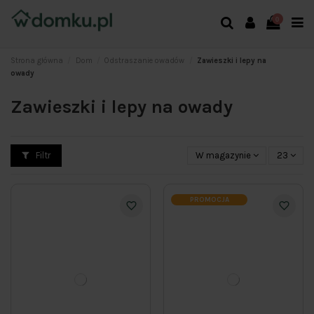
0
Strona główna
Dom
Odstraszanie owadów
Zawieszki i lepy na
owady
Zawieszki i lepy na owady
Filtr
W magazynie
23
PROMOCJA