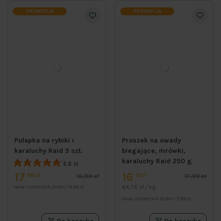
PROMOCJA
PROMOCJA
Pułapka na rybiki i
Proszek na owady
karaluchy Raid 5 szt.
biegające, mrówki,
karaluchy Raid 250 g
5.0
(1)
17
16
99zł
19zł
19,99 zł
17,99 zł
64,76 zł / kg
Cena z ostatnich 30 dni:
19,99 zł
Cena z ostatnich 30 dni:
17,99 zł