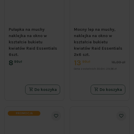
Pułapka na muchy
Mocny lep na muchy,
naklejka na okno w
naklejka na okno w
kształcie bukietu
kształcie bukietu
kwiatów Raid Essentials
kwiatów Raid Essentials
6szt.
2x6 szt.
8
13
99zł
99zł
16,99 zł
Cena z ostatnich 30 dni:
29,98 zł
Do koszyka
Do koszyka
PROMOCJA