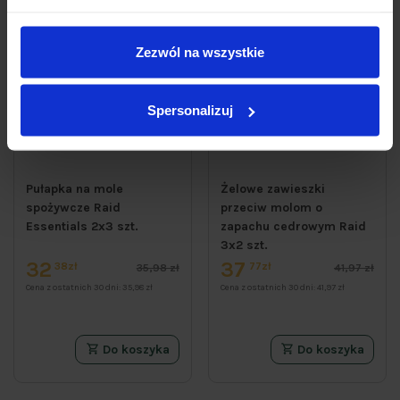
Zezwól na wszystkie
Spersonalizuj
Pułapka na mole
Żelowe zawieszki
spożywcze Raid
przeciw molom o
Essentials 2x3 szt.
zapachu cedrowym Raid
3x2 szt.
32
37
38zł
77zł
35,98 zł
41,97 zł
Cena z ostatnich 30 dni:
35,98 zł
Cena z ostatnich 30 dni:
41,97 zł
Do koszyka
Do koszyka