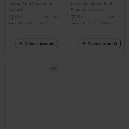
słońca Raid Essentials
kształcie słońca Raid
3x2 szt.
Essentials 2x2 szt.
11
7
59zł
39zł
13,99 zł
8,99 zł
Cena z ostatnich 30 dni:
23,97 zł
Cena z ostatnich 30 dni:
15,98 zł
Zobacz produkt
Zobacz produkt