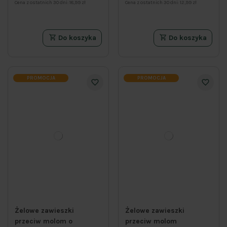
Cena z ostatnich 30 dni:
18,99 zł
Cena z ostatnich 30 dni:
12,99 zł
Do koszyka
Do koszyka
PROMOCJA
PROMOCJA
Żelowe zawieszki
Żelowe zawieszki
przeciw molom o
przeciw molom