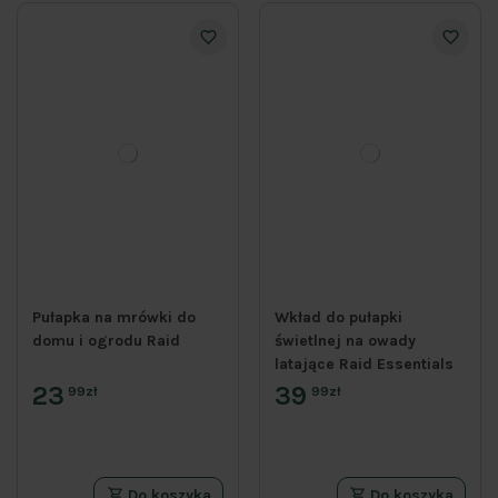
Pułapka na mrówki do
Wkład do pułapki
domu i ogrodu Raid
świetlnej na owady
latające Raid Essentials
23
39
99zł
99zł
Do koszyka
Do koszyka