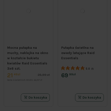
Mocna pułapka na
Pułapka świetlna na
muchy, naklejka na okno
owady latające Raid
w kształcie bukietu
Essentials
kwiatów Raid Essentials
3x6 szt.
5.0
(1)
21
69
49zł
99zł
25,99 zł
Cena z ostatnich 30 dni:
44,97 zł
Do koszyka
Do koszyka