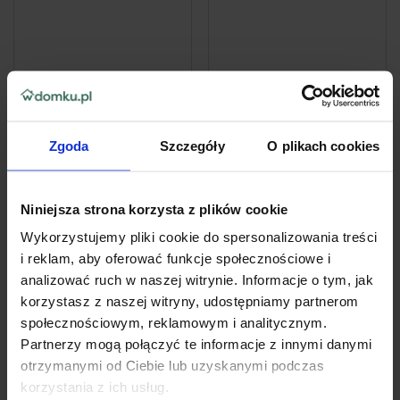
Żelowe zawieszki
Żelowe zawieszki
przeciw molom o
przeciw molom o
Zgoda
Szczegóły
O plikach cookies
zapachu cedrowym Raid
zapachu lawendowym
2x2 szt.
Raid 2x2 szt.
25
25
18zł
18zł
27,98 zł
27,98 zł
Niniejsza strona korzysta z plików cookie
Cena z ostatnich 30 dni:
27,98 zł
Cena z ostatnich 30 dni:
27,98 zł
Wykorzystujemy pliki cookie do spersonalizowania treści
i reklam, aby oferować funkcje społecznościowe i
analizować ruch w naszej witrynie. Informacje o tym, jak
Do koszyka
Do koszyka
korzystasz z naszej witryny, udostępniamy partnerom
społecznościowym, reklamowym i analitycznym.
Partnerzy mogą połączyć te informacje z innymi danymi
PROMOCJA
PROMOCJA
otrzymanymi od Ciebie lub uzyskanymi podczas
korzystania z ich usług.