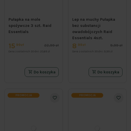
Pułapka na mole
Lep na muchy Pułapka
spożywcze 3 szt. Raid
bez substancji
Essentials
owadobójczych Raid
Essentials 4szt.
15
8
99zł
99zł
22,99 zł
9,99 zł
Cena z ostatnich 30 dni:
20,69 zł
Cena z ostatnich 30 dni:
9,99 zł
Do koszyka
Do koszyka
PROMOCJA
PROMOCJA