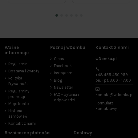
Ważne
Poznaj wDomku
Kontakt z nami
Cena
informacje
O nas
wDomku.pl
zł
zł
Regulamin
Facebook
Dostawa i Zwroty
Instagram
Producenci
+48 455 450 259
Polityka
Blog
pn. - pt. 9:00 - 17:00
Prywatności
Newsletter
Regulaminy
FAQ - pytania i
kontakt@wdomku.pl
promocji
odpowiedzi
Zastosowanie przeciwko
Formularz
Moje konto
kontaktowy
ćmom
2
Historia
zamówień
karaluchom
2
Kontakt z nami
molom
6
mrówkom
2
Bezpieczne płatności
Dostawy