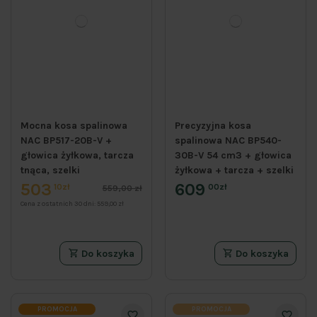
Mocna kosa spalinowa
Precyzyjna kosa
NAC BP517-20B-V +
spalinowa NAC BP540-
głowica żyłkowa, tarcza
30B-V 54 cm3 + głowica
tnąca, szelki
żyłkowa + tarcza + szelki
503
609
10zł
00zł
559,00 zł
Cena z ostatnich 30 dni:
559,00 zł
Do koszyka
Do koszyka
PROMOCJA
PROMOCJA