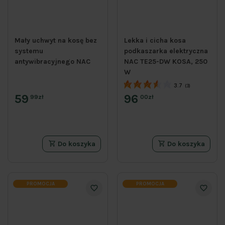
Mały uchwyt na kosę bez
Lekka i cicha kosa
systemu
podkaszarka elektryczna
antywibracyjnego NAC
NAC TE25-DW KOSA, 250
W
3.7
(3)
59
96
99zł
00zł
Do koszyka
Do koszyka
PROMOCJA
PROMOCJA