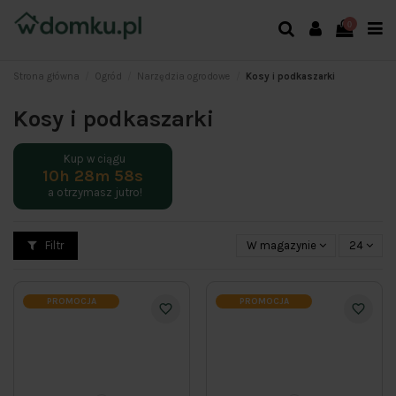
0
Strona główna
Ogród
Narzędzia ogrodowe
Kosy i podkaszarki
Kosy i podkaszarki
Kup w ciągu
10h 28m 58s
a otrzymasz
jutro!
Filtr
W magazynie
24
PROMOCJA
PROMOCJA