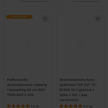
PROMOCJA
Podkaszarka
Wielozadaniowa kosa
akumulatorowa z baterią
spalinowa TOP CUT TC-
i ładowarką 30 cm NAC
BC520-15-V głowica z
TB20-B20-S 20V
żyłką + nóż + pas
naramienny
5.0
5.0
(4)
(13)