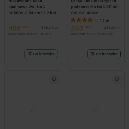
Niezawodna kosa
Lekka kosa elektryczna
spalinowa 2w1 NAC
podkaszarka NAC BE140-
BC580V-2 54 cm³ 2,2 kW
SW-S2 1400W
4.0
(1)
499
253
00zł
80zł
599,00 zł
282,00 zł
Cena z ostatnich 30 dni:
599,00 zł
Cena z ostatnich 30 dni:
282,00 zł
Do koszyka
Do koszyka