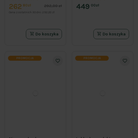
262
449
80zł
00zł
292,00 zł
Cena z ostatnich 30 dni:
292,00 zł
Do koszyka
Do koszyka
PROMOCJA
PROMOCJA