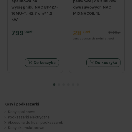
spalinowa na
paliwowej do silników
wysięgniku NAC BP427-
dwusuwowych NAC
16MU-T, 42,7 cm³ 1,2
MIXNACOIL 1L
kW
799
28
00zł
79zł
31.99zł
Cena z ostatnich 30 dni:
31.99zł
Do koszyka
Do koszyka
Kosy i podkaszarki
Kosy spalinowe
Kategorie
Podkaszarki elektryczne
Akcesoria do kos i podkaszarek
Akcesoria do kos i podkaszarek
28
Kosy akumulatorowe
Kosy spalinowe
19