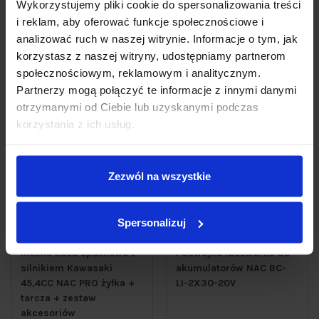
Wykorzystujemy pliki cookie do spersonalizowania treści
Do koszyka
Do koszyka
i reklam, aby oferować funkcje społecznościowe i
analizować ruch w naszej witrynie. Informacje o tym, jak
korzystasz z naszej witryny, udostępniamy partnerom
PROMOCJA
społecznościowym, reklamowym i analitycznym.
Partnerzy mogą połączyć te informacje z innymi danymi
otrzymanymi od Ciebie lub uzyskanymi podczas
korzystania z ich usług.
Zezwól na wszystkie
Spersonalizuj
Mocna kosa spalinowa z
Podwójna ładowarka do
silnikiem Kawasaki
akumulatorów NAC BC-
45,4CC NAC PRO żyłka +
LI-2X30-20V
tarcza + zestaw
akcesoriów