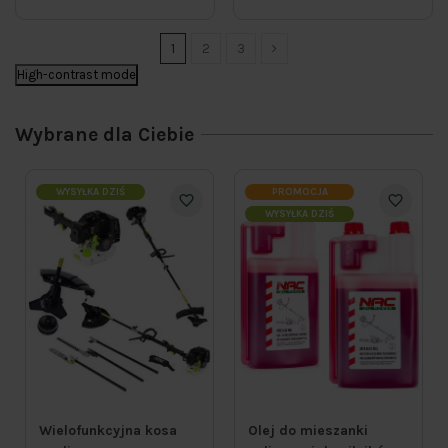
1
2
3
High-contrast mode
Wybrane dla Ciebie
WYSYŁKA DZIŚ
PROMOCJA
WYSYŁKA DZIŚ
Wielofunkcyjna kosa
Olej do mieszanki