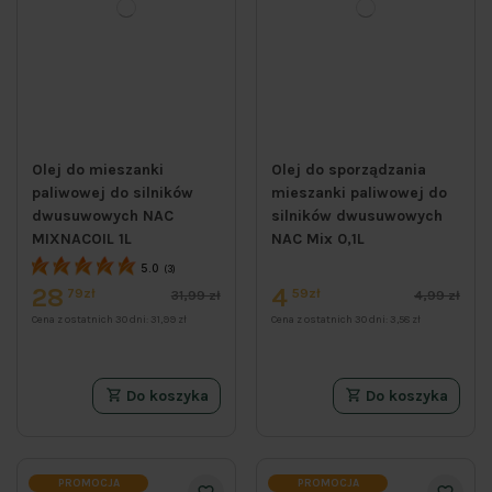
Olej do mieszanki
Olej do sporządzania
paliwowej do silników
mieszanki paliwowej do
dwusuwowych NAC
silników dwusuwowych
MIXNACOIL 1L
NAC Mix 0,1L
5.0
(3)
28
4
79zł
59zł
31,99 zł
4,99 zł
Cena z ostatnich 30 dni:
31,99 zł
Cena z ostatnich 30 dni:
3,58 zł
Do koszyka
Do koszyka
PROMOCJA
PROMOCJA