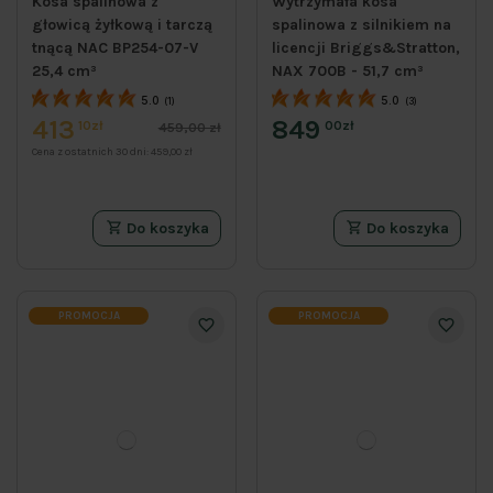
Kosa spalinowa z
Wytrzymała kosa
głowicą żyłkową i tarczą
spalinowa z silnikiem na
tnącą NAC BP254-07-V
licencji Briggs&Stratton,
25,4 cm³
NAX 700B - 51,7 cm³
5.0
5.0
(1)
(3)
413
849
10zł
00zł
459,00 zł
Cena z ostatnich 30 dni:
459,00 zł
Do koszyka
Do koszyka
PROMOCJA
PROMOCJA