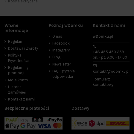
Kosy elektryczne
Podkaszarki elektryczne
10
Cena
Ważne
Poznaj wDomku
Kontakt z nami
informacje
zł
zł
O nas
wDomku.pl
Regulamin
Facebook
Producenci
Dostawa i Zwroty
Instagram
+48 455 450 259
Polityka
Blog
pn. - pt. 9:00 - 17:00
Prywatności
Newsletter
Regulaminy
Pojemność silnika
FAQ - pytania i
kontakt@wdomku.pl
promocji
odpowiedzi
25 cm³
1
Formularz
Moje konto
kontaktowy
42,7 cm³
2
Historia
51,7 cm³
6
zamówień
54 cm³
2
Kontakt z nami
62 cm³
2
Bezpieczne płatności
Dostawy
Moc silnika (W)