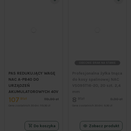
OBECNIE BRAK NA STANIE
PAS REDUKUJĄCY WAGĘ
Profesjonalna żyłka tnąca
NAC A-PB40 DO
do kosy spalinowej NAC
URZĄDZEŃ
VS095T16-20, 20 szt. 2,4
AKUMULATOROWYCH 40V
mm
107
8
91zł
91zł
119,90 zł
9,90 zł
Cena z ostatnich 30 dni:
119,90 zł
Cena z ostatnich 30 dni:
9,90 zł
Do koszyka
Zobacz produkt