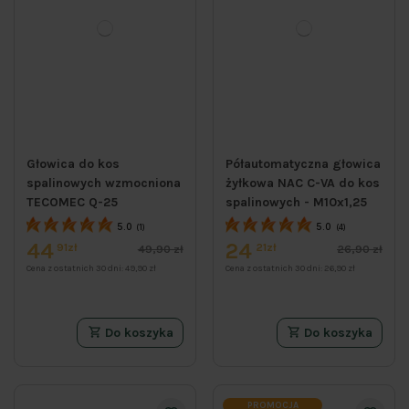
Głowica do kos
Półautomatyczna głowica
spalinowych wzmocniona
żyłkowa NAC C-VA do kos
TECOMEC Q-25
spalinowych - M10x1,25
5.0
5.0
(1)
(4)
44
24
91zł
21zł
49,90 zł
26,90 zł
Cena z ostatnich 30 dni:
49,90 zł
Cena z ostatnich 30 dni:
26,90 zł
Do koszyka
Do koszyka
PROMOCJA