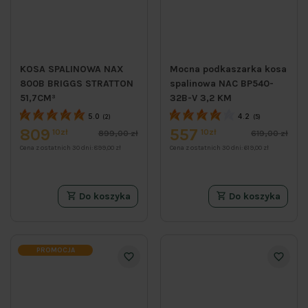
KOSA SPALINOWA NAX
Mocna podkaszarka kosa
800B BRIGGS STRATTON
spalinowa NAC BP540-
51,7CM³
32B-V 3,2 KM
5.0
4.2
(2)
(5)
809
557
10zł
10zł
899,00 zł
619,00 zł
Cena z ostatnich 30 dni:
899,00 zł
Cena z ostatnich 30 dni:
619,00 zł
Do koszyka
Do koszyka
PROMOCJA