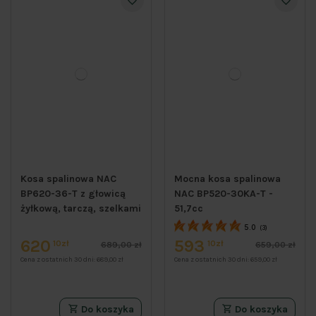
Kosa spalinowa NAC
Mocna kosa spalinowa
BP620-36-T z głowicą
NAC BP520-30KA-T -
żyłkową, tarczą, szelkami
51,7cc
5.0
(3)
620
593
10zł
10zł
689,00 zł
659,00 zł
Cena z ostatnich 30 dni:
689,00 zł
Cena z ostatnich 30 dni:
659,00 zł
Do koszyka
Do koszyka