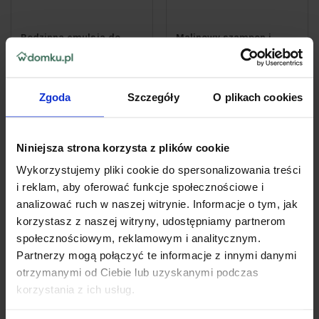
Rodzinna emulsja do
Malinowy szampon i
opalania Kolastyna SPF
odżywka do włosów dla
30 250 ml
dzieci Schauma Kids
400ml
Zgoda
Szczegóły
O plikach cookies
34
15
99zł
99zł
139,96 zł / l
39,98 zł / l
Niniejsza strona korzysta z plików cookie
Do koszyka
Do koszyka
Wykorzystujemy pliki cookie do spersonalizowania treści
i reklam, aby oferować funkcje społecznościowe i
analizować ruch w naszej witrynie. Informacje o tym, jak
korzystasz z naszej witryny, udostępniamy partnerom
społecznościowym, reklamowym i analitycznym.
Partnerzy mogą połączyć te informacje z innymi danymi
otrzymanymi od Ciebie lub uzyskanymi podczas
korzystania z ich usług.