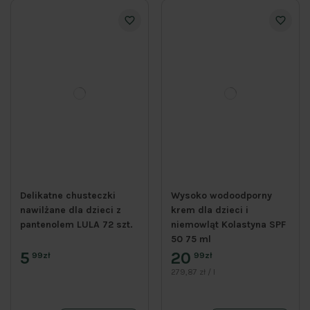
Delikatne chusteczki
Wysoko wodoodporny
nawilżane dla dzieci z
krem dla dzieci i
pantenolem LULA 72 szt.
niemowląt Kolastyna SPF
50 75 ml
5
20
99zł
99zł
279,87 zł / l