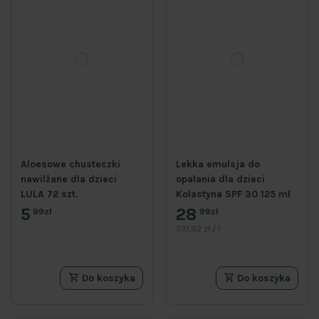
Aloesowe chusteczki
Lekka emulsja do
nawilżane dla dzieci
opalania dla dzieci
LULA 72 szt.
Kolastyna SPF 30 125 ml
5
28
99zł
99zł
231,92 zł / l
Do koszyka
Do koszyka