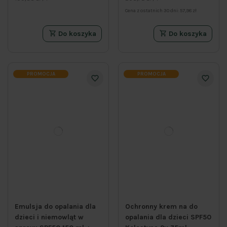
Cena z ostatnich 30 dni:
57,98 zł
Do koszyka
Do koszyka
PROMOCJA
PROMOCJA
Emulsja do opalania dla
Ochronny krem na do
dzieci i niemowląt w
opalania dla dzieci SPF50