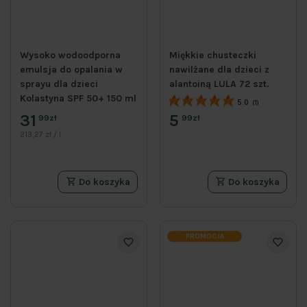
Wysoko wodoodporna
Miękkie chusteczki
emulsja do opalania w
nawilżane dla dzieci z
sprayu dla dzieci
alantoiną LULA 72 szt.
Kolastyna SPF 50+ 150 ml
5.0
(1)
31
5
99zł
99zł
213,27 zł / l
Do koszyka
Do koszyka
PROMOCJA