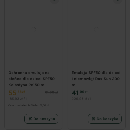
Ochronna emulsja na
Emulsja SPF50 dla dzieci
słońce dla dzieci SPF50
i niemowląt Dax Sun 200
Kolastyna 2x150 ml
ml
55
41
78zł
99zł
61,98 zł
185,93 zł / l
209,95 zł / l
Cena z ostatnich 30 dni:
61,98 zł
Do koszyka
Do koszyka