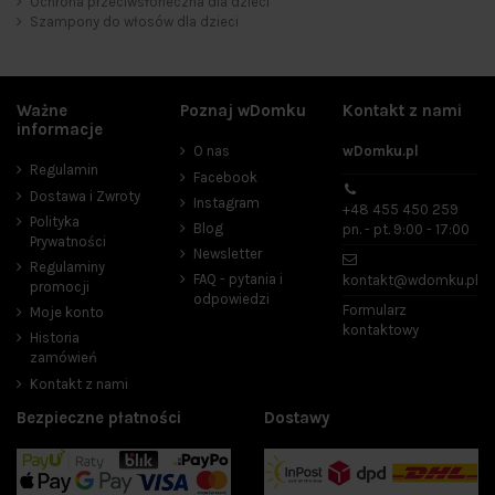
Ochrona przeciwsłoneczna dla dzieci
Szampony do włosów dla dzieci
Mydła i płyny do kąpieli dla dzieci
2
Ochrona przeciwsłoneczna dla dzieci
16
Szampony do włosów dla dzieci
2
Ważne
Poznaj wDomku
Kontakt z nami
Producenci
informacje
O nas
wDomku.pl
Regulamin
Facebook
Dostawa i Zwroty
Instagram
+48 455 450 259
Cena
Polityka
Blog
pn. - pt. 9:00 - 17:00
Prywatności
Newsletter
zł
zł
Regulaminy
FAQ - pytania i
kontakt@wdomku.pl
promocji
odpowiedzi
Formularz
Promocje
5
Moje konto
kontaktowy
Historia
zamówień
W magazynie
20
Kontakt z nami
Bestsellery
11
Bezpieczne płatności
Dostawy