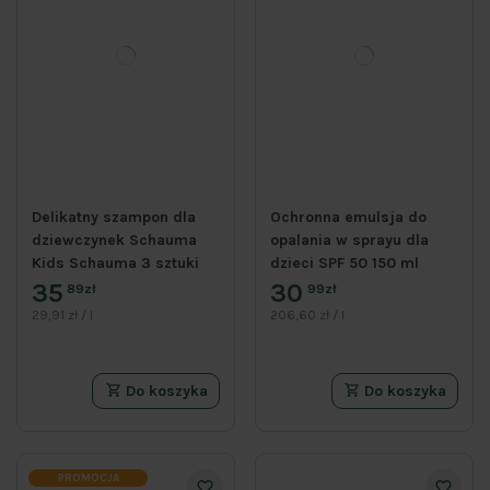
Delikatny szampon dla
Ochronna emulsja do
dziewczynek Schauma
opalania w sprayu dla
Kids Schauma 3 sztuki
dzieci SPF 50 150 ml
35
30
89zł
99zł
29,91 zł / l
206,60 zł / l
Do koszyka
Do koszyka
PROMOCJA