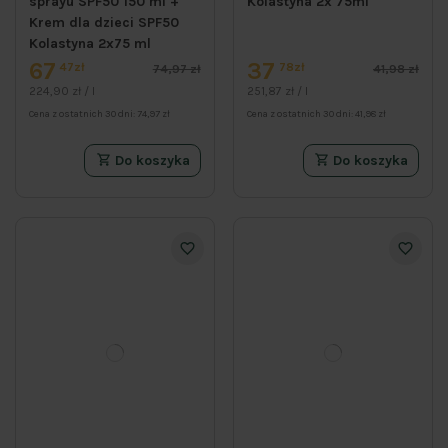
sprayu SPF50 150 ml +
Kolastyna 2x 75ml
Krem dla dzieci SPF50
Kolastyna 2x75 ml
67
37
47zł
78zł
74,97 zł
41,98 zł
224,90 zł / l
251,87 zł / l
Cena z ostatnich 30 dni:
74,97 zł
Cena z ostatnich 30 dni:
41,98 zł
Do koszyka
Do koszyka