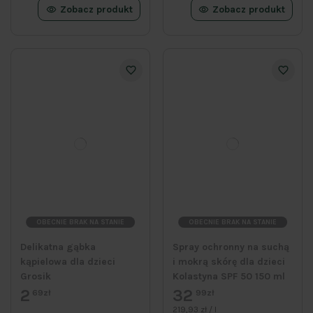
Zobacz produkt
Zobacz produkt
OBECNIE BRAK NA STANIE
OBECNIE BRAK NA STANIE
Delikatna gąbka
Spray ochronny na suchą
kąpielowa dla dzieci
i mokrą skórę dla dzieci
Grosik
Kolastyna SPF 50 150 ml
2
32
69zł
99zł
219,93 zł / l