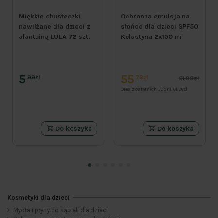
Miękkie chusteczki
Ochronna emulsja na
nawilżane dla dzieci z
słońce dla dzieci SPF50
alantoiną LULA 72 szt.
Kolastyna 2x150 ml
5
55
99zł
78zł
61.98zł
Cena z ostatnich 30 dni:
61.98zł
Do koszyka
Do koszyka
Kosmetyki dla dzieci
Mydła i płyny do kąpieli dla dzieci
Kategorie