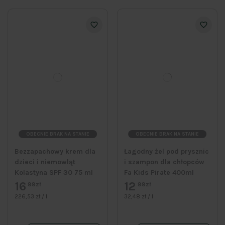
OBECNIE BRAK NA STANIE
OBECNIE BRAK NA STANIE
Bezzapachowy krem dla
Łagodny żel pod prysznic
dzieci i niemowląt
i szampon dla chłopców
Kolastyna SPF 30 75 ml
Fa Kids Pirate 400ml
16
12
99zł
99zł
226,53 zł / l
32,48 zł / l