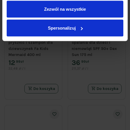
Zezwól na wszystkie
Spersonalizuj
Delikatny żel pod
Delikatna emulsja do
prysznic i szampon dla
opalania dla dzieci i
dziewczynek Fa Kids
niemowląt SPF 50+ Dax
Mermaid 400 ml
Sun 175 ml
12
36
99zł
99zł
32,48 zł / l
211,37 zł / l
Do koszyka
Do koszyka