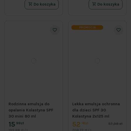
Do koszyka
Do koszyka
PROMOCJA
Rodzinna emulsja do
Lekka emulsja ochronna
opalania Kolastyna SPF
dla dzieci SPF 30
30 mini 80 ml
Kolastyna 2x125 ml
15
52
99zł
18zł
57,98 zł
199,88 zł / l
208,72 zł / l