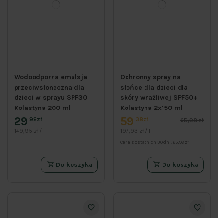
Wodoodporna emulsja
Ochronny spray na
przeciwsłoneczna dla
słońce dla dzieci dla
dzieci w sprayu SPF30
skóry wrażliwej SPF50+
Kolastyna 200 ml
Kolastyna 2x150 ml
29
59
99zł
38zł
65,98 zł
149,95 zł / l
197,93 zł / l
Cena z ostatnich 30 dni:
65,98 zł
Do koszyka
Do koszyka