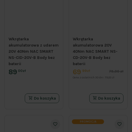
Wkrętarka
Wkrętarka
akumulatorowa z udarem
akumulatorowa 20V
20V 40Nm NAC SMART
40Nm NAC SMART NS-
NS-CID-20V-B Body bez
CD-20V-B Body bez
baterii
baterii
89
69
00zł
99zł
79,00 zł
Cena z ostatnich 30 dni:
79,00 zł
Do koszyka
Do koszyka
PROMOCJA