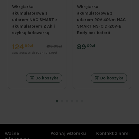
Wkrętarka
Wkrętarka
akumulatorowa z
akumulatorowa z
udarem NAC SMART z
udarem 20V 40Nm NAC
akumulatorem 2 Ah i
SMART NS-CID-20V-B
szybką ładowarką
Body bez baterii
124
89
99zł
00zł
219.99zł
Cena z ostatnich 30 dni:
219.99zł
Do koszyka
Do koszyka
Ważne
Poznaj wDomku
Kontakt z nami
Cena
informacje