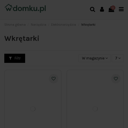
0
Strona główna
Narzędzia
Elektronarzędzia
Wkrętarki
Wkrętarki
Filtr
W magazynie
7