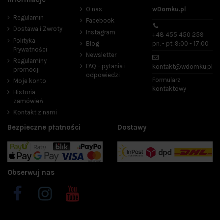
O nas
wDomku.pl
zł
zł
Regulamin
Facebook
Dostawa i Zwroty
Instagram
Producenci
+48 455 450 259
Polityka
Blog
pn. - pt. 9:00 - 17:00
Prywatności
Newsletter
Regulaminy
FAQ - pytania i
kontakt@wdomku.pl
promocji
odpowiedzi
Formularz
Moje konto
kontaktowy
Historia
zamówień
Kontakt z nami
Bezpieczne płatności
Dostawy
Obserwuj nas