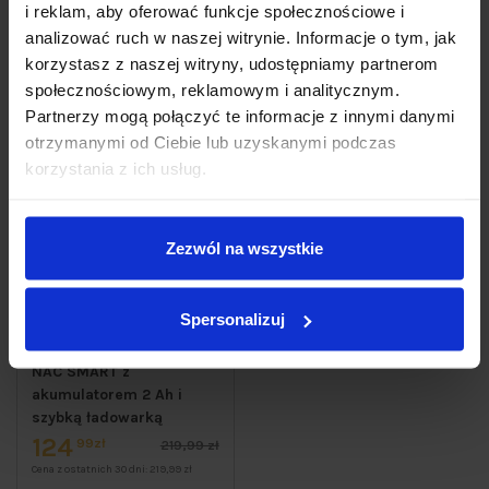
i reklam, aby oferować funkcje społecznościowe i
analizować ruch w naszej witrynie. Informacje o tym, jak
PROMOCJA
korzystasz z naszej witryny, udostępniamy partnerom
społecznościowym, reklamowym i analitycznym.
Partnerzy mogą połączyć te informacje z innymi danymi
otrzymanymi od Ciebie lub uzyskanymi podczas
korzystania z ich usług.
Zezwól na wszystkie
Spersonalizuj
Wkrętarka
akumulatorowa z udarem
NAC SMART z
akumulatorem 2 Ah i
szybką ładowarką
124
99zł
219,99 zł
Cena z ostatnich 30 dni:
219,99 zł