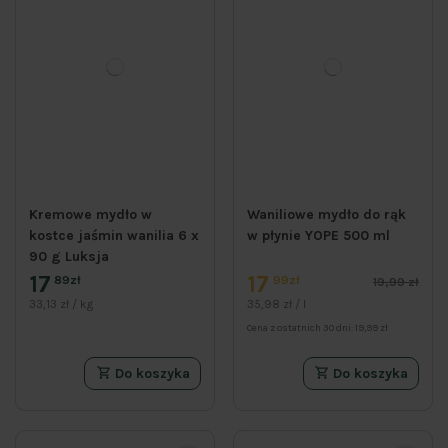
Kremowe mydło w
Waniliowe mydło do rąk
kostce jaśmin wanilia 6 x
w płynie YOPE 500 ml
90 g Luksja
17
17
89zł
99zł
19,99 zł
33,13 zł / kg
35,98 zł / l
Cena z ostatnich 30 dni:
19,99 zł
Do koszyka
Do koszyka