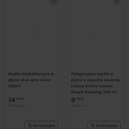
Mydło antybakteryjne w
Pielęgnujące mydło w
płynie aloe vera Carex
płynie o zapachu lawendy
250ml
Luksja Aroma Senses
Deeply Relaxing 500 ml
14
9
49zł
79zł
57,96 zł / l
19,58 zł / l
Do koszyka
Do koszyka