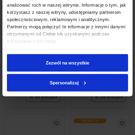
analizować ruch w naszej witrynie. Informacje o tym, jak
korzystasz z naszej witryny, udostępniamy partnerom
społecznościowym, reklamowym i analitycznym.
Partnerzy mogą połączyć te informacje z innymi danymi
otrzymanymi od Ciebie lub uzyskanymi podczas
Kremowe mydło z
Pielęgnujące mydło w
korzystania z ich usług.
mleczkiem ryżowym w
płynie o zapachu
kostce len 6 x 90 g
cytrusów Luksja Aroma
Luksja
Senses Purely Energizing
500 ml
Zezwól na wszystkie
17
9
89zł
79zł
33,13 zł / kg
19,58 zł / l
Spersonalizuj
Do koszyka
Do koszyka
PROMOCJA