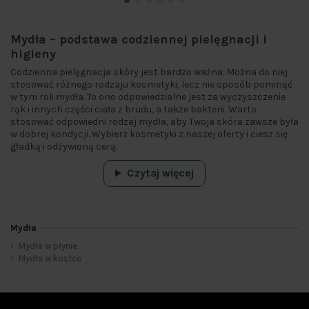
Mydła – podstawa codziennej pielęgnacji i
higieny
Codzienna pielęgnacja skóry jest bardzo ważna. Można do niej
stosować różnego rodzaju kosmetyki, lecz nie sposób pominąć
w tym roli mydła. To ono odpowiedzialne jest za wyczyszczenie
rąk i innych części ciała z brudu, a także bakterii. Warto
stosować odpowiedni rodzaj mydła, aby Twoja skóra zawsze była
w dobrej kondycji. Wybierz kosmetyki z naszej oferty i ciesz się
gładką i odżywioną cerą.
Czytaj więcej
Mydła
Mydła w płynie
Kategorie
Mydła w kostce
Mydła w kostce
15
Mydła w płynie
15