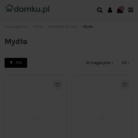
0
Strona główna
Uroda
Kosmetyki do ciała
Mydła
Mydła
Filtr
W magazynie
24