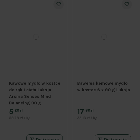
Kawowe mydło w kostce
Bawełna kemowe mydło
do rąk i ciała Luksja
w kostce 6 x 90 g Luksja
Aroma Senses Mind
Balancing 90 g
5
17
29zł
89zł
58,78 zł / kg
33,13 zł / kg
Do koszyka
Do koszyka