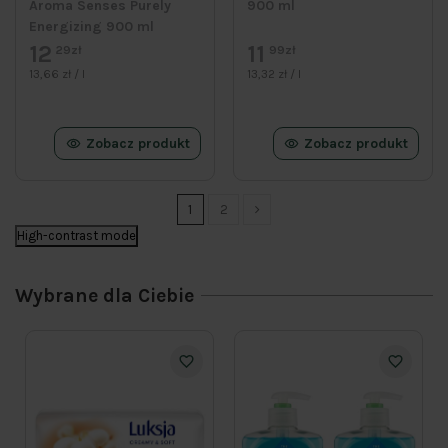
Aroma Senses Purely
900 ml
Energizing 900 ml
12
11
29zł
99zł
13,66 zł / l
13,32 zł / l
Zobacz produkt
Zobacz produkt
1
2
High-contrast mode
Wybrane dla Ciebie