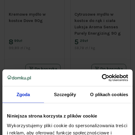
Kremowe mydło w
Cytrusowe mydło w
kostce Dove 90g
kostce do rąk i ciała
Luksja Aroma Senses
Purely Energizing 90 g
8
5
99zł
29zł
99,89 zł / kg
58,78 zł / kg
Do koszyka
Do koszyka
Zgoda
Szczegóły
O plikach cookies
Niniejsza strona korzysta z plików cookie
Wykorzystujemy pliki cookie do spersonalizowania treści
i reklam, aby oferować funkcje społecznościowe i