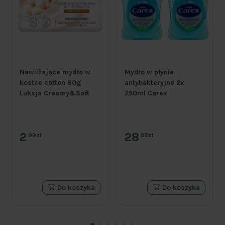
Nawilżające mydło w
Mydło w płynie
kostce cotton 90g
antybakteryjne 2x
Luksja Creamy&Soft
250ml Carex
2
28
99zł
95zł
Do koszyka
Do koszyka