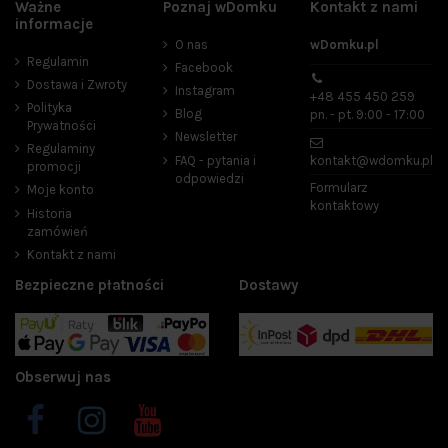
Ważne
Poznaj wDomku
Kontakt z nami
Cena
informacje
O nas
wDomku.pl
zł
zł
Regulamin
Facebook
Dostawa i Zwroty
Instagram
+48 455 450 259
Producenci
Polityka
Blog
pn. - pt. 9:00 - 17:00
Prywatności
Newsletter
Regulaminy
FAQ - pytania i
kontakt@wdomku.pl
promocji
odpowiedzi
Rodzaj
Formularz
Moje konto
kontaktowy
Historia
mydła w kostce
16
zamówień
mydła w płynie
12
Kontakt z nami
Mydło w płynie
1
Bezpieczne płatności
Dostawy
zapas
8
Zapach
cytrusowy
3
Obserwuj nas
kawowy
2
korzenny
3
kwiatowy
3
owocowy
1