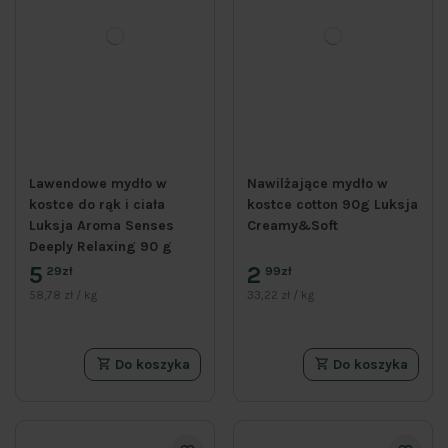
Lawendowe mydło w
Nawilżające mydło w
kostce do rąk i ciała
kostce cotton 90g Luksja
Luksja Aroma Senses
Creamy&Soft
Deeply Relaxing 90 g
5
2
29zł
99zł
58,78 zł / kg
33,22 zł / kg
Do koszyka
Do koszyka