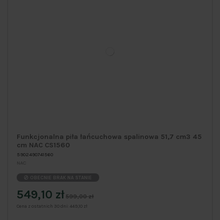
Funkcjonalna piła łańcuchowa spalinowa 51,7 cm3 45
cm NAC CS1560
5902490741560
NAC
OBECNIE BRAK NA STANIE
549,10 zł
599,00 zł
Cena z ostatnich 30 dni:
449,10 zł