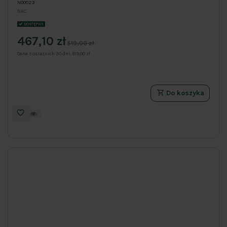
N00023
NAC
DOSTĘPNY
467,10 zł
519,00 zł
Cena z ostatnich 30 dni:
519,00 zł
Do koszyka