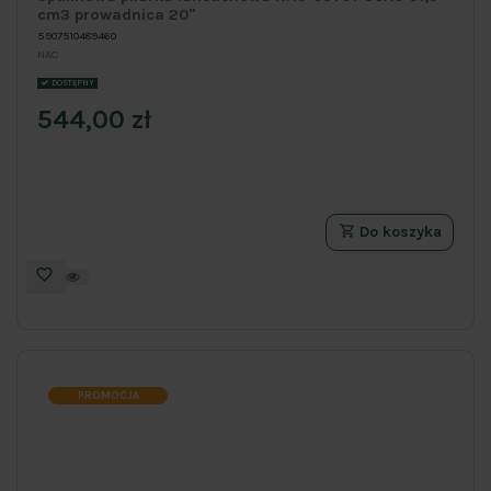
cm3 prowadnica 20"
5907510489460
NAC
DOSTĘPNY
544,00 zł
Do koszyka
PROMOCJA