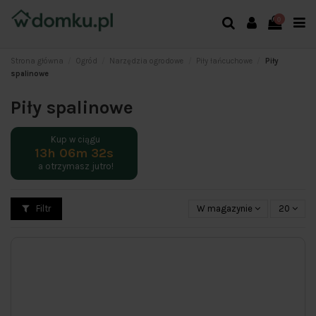
0
Strona główna
Ogród
Narzędzia ogrodowe
Piły łańcuchowe
Piły
spalinowe
Piły spalinowe
Kup w ciągu
13h 06m 32s
a otrzymasz
jutro!
Filtr
W magazynie
20