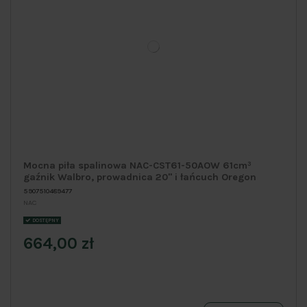
Mocna piła spalinowa NAC-CST61-50AOW 61cm³
gaźnik Walbro, prowadnica 20" i łańcuch Oregon
5907510489477
NAC
DOSTĘPNY
664,00 zł