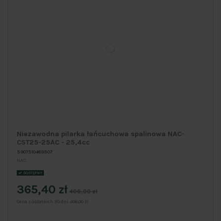
Niezawodna pilarka łańcuchowa spalinowa NAC-
CST25-25AC - 25,4cc
5907510489507
NAC
DOSTĘPNY
365,40 zł
406,00 zł
Cena z ostatnich 30 dni:
406,00 zł