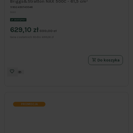
Briggs&Stratton NAX 500C - 61,5 cm³
5902490749948
NAX
DOSTĘPNY
629,10 zł
699,00 zł
Cena z ostatnich 30 dni:
699,00 zł
Do koszyka
PROMOCJA