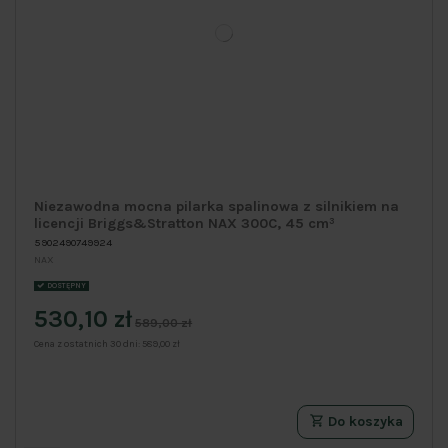
Niezawodna mocna pilarka spalinowa z silnikiem na
licencji Briggs&Stratton NAX 300C, 45 cm³
5902490749924
NAX
DOSTĘPNY
530,10 zł
589,00 zł
Cena z ostatnich 30 dni:
589,00 zł
Do koszyka