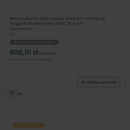
Mocna pilarka spalinowa z silnikiem na licencji
Briggs&Stratton NAX 400C, 51,5 cm³
5902490749931
NAX
OBECNIE BRAK NA STANIE
602,10 zł
669,00 zł
Cena z ostatnich 30 dni:
669,00 zł
Zobacz produkt
PROMOCJA