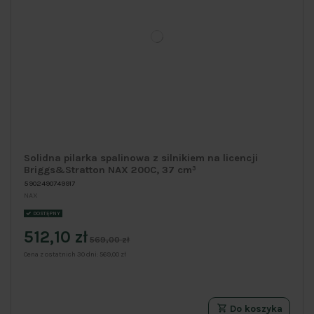
Solidna pilarka spalinowa z silnikiem na licencji
Briggs&Stratton NAX 200C, 37 cm³
5902490749917
NAX
DOSTĘPNY
512,10 zł
569,00 zł
Cena z ostatnich 30 dni:
569,00 zł
Do koszyka