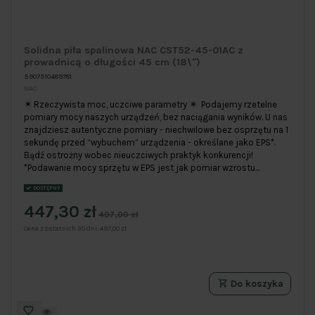
Solidna piła spalinowa NAC CST52-45-01AC z
prowadnicą o długości 45 cm (18\")
5907510489781
NAC
✴️ Rzeczywista moc, uczciwe parametry ✴️ Podajemy rzetelne
pomiary mocy naszych urządzeń, bez naciągania wyników. U nas
znajdziesz autentyczne pomiary - niechwilowe bez osprzętu na 1
sekundę przed “wybuchem” urządzenia - określane jako EPS*.
Bądź ostrożny wobec nieuczciwych praktyk konkurencji!
*Podawanie mocy sprzętu w EPS jest jak pomiar wzrostu...
DOSTĘPNY
447,30 zł
497,00 zł
Cena z ostatnich 30 dni:
497,00 zł
Do koszyka