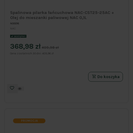
Spalinowa pilarka łańcuchowa NAC-CST25-25AC +
Olej do mieszanki paliwowej NAC 0,1L
N00018
NAC
DOSTĘPNY
368,98 zł
409,98 zł
Cena z ostatnich 30 dni:
409,98 zł
Do koszyka
PROMOCJA