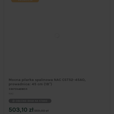
PROMOCJA
Mocna pilarka spalinowa NAC CST52-45AO,
prowadnica: 45 cm (18")
5907510489859
NAC
OBECNIE BRAK NA STANIE
503,10 zł
559,00 zł