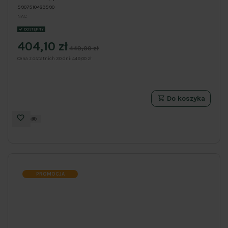
5907510489590
NAC
DOSTĘPNY
404,10 zł
449,00 zł
Cena z ostatnich 30 dni:
449,00 zł
Do koszyka
PROMOCJA