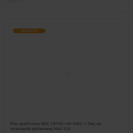
PROMOCJA
Piła spalinowa NAC CST52-45-01AC + Olej do
mieszanki paliwowej NAC 0,1L