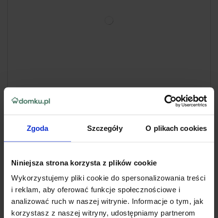
Pilarka łańcuchowa NAC-CST61-50AC + łańcuch + Olej
NAC Mix 0,1L
N00021
Zgoda
Szczegóły
O plikach cookies
NAC
DOSTĘPNY
609,30 zł
Niniejsza strona korzysta z plików cookie
677,00 zł
Cena z ostatnich 30 dni:
677,00 zł
Wykorzystujemy pliki cookie do spersonalizowania treści
i reklam, aby oferować funkcje społecznościowe i
analizować ruch w naszej witrynie. Informacje o tym, jak
Do koszyka
korzystasz z naszej witryny, udostępniamy partnerom