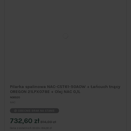
Pilarka spalinowa NAC-CST61-50AOW + Łańcuch tnący
OREGON 21LPX078E + Olej NAC 0,1L
N00020
NAC
OBECNIE BRAK NA STANIE
732,60 zł
814,00 zł
Cena z ostatnich 30 dni:
814,00 zł