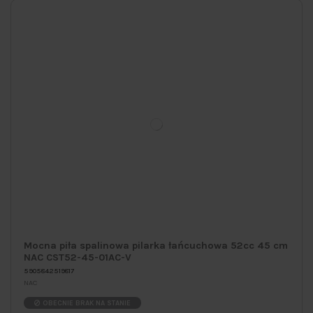
Mocna piła spalinowa pilarka łańcuchowa 52cc 45 cm
NAC CST52-45-01AC-V
5905842519817
NAC
OBECNIE BRAK NA STANIE