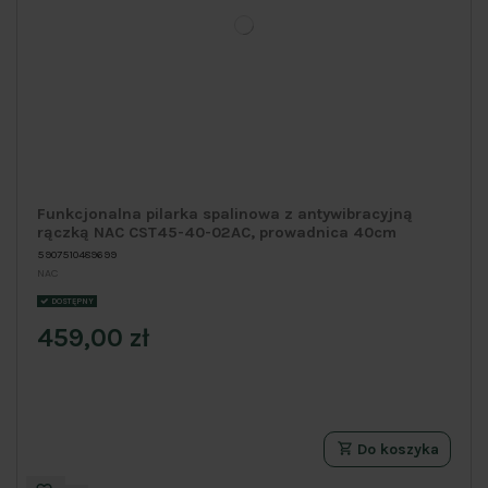
Funkcjonalna pilarka spalinowa z antywibracyjną
rączką NAC CST45-40-02AC, prowadnica 40cm
5907510489699
NAC
DOSTĘPNY
459,00 zł
Do koszyka