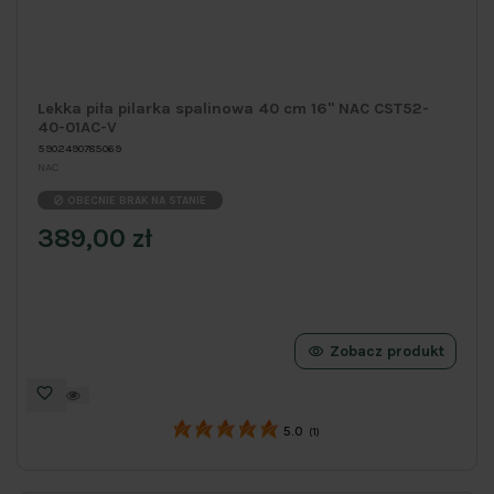
Lekka piła pilarka spalinowa 40 cm 16" NAC CST52-
40-01AC-V
5902490785069
NAC
OBECNIE BRAK NA STANIE
389,00 zł
Zobacz produkt
5.0
(1)