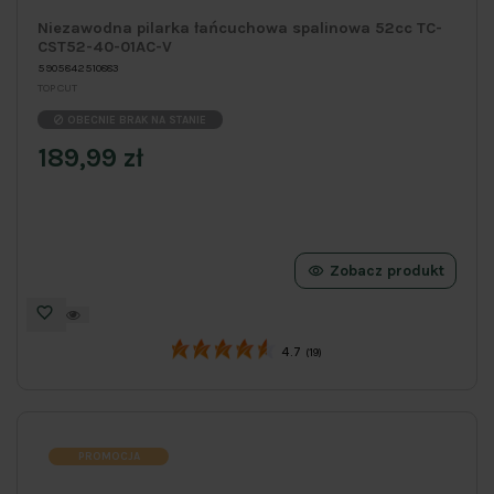
Niezawodna pilarka łańcuchowa spalinowa 52cc TC-
CST52-40-01AC-V
5905842510883
TOP CUT
OBECNIE BRAK NA STANIE
189,99 zł
Zobacz produkt
4.7
(19)
PROMOCJA