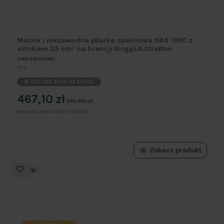
Mocna i niezawodna pilarka spalinowa NAX 100C z
silnikiem 25 cm³ na licencji Briggs&Stratton
5902490749900
NAX
OBECNIE BRAK NA STANIE
467,10 zł
519,00 zł
Cena z ostatnich 30 dni:
519,00 zł
Zobacz produkt