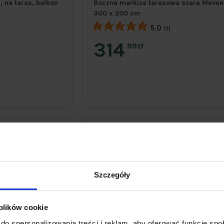
 na taras, balkon
Boczna markiza tarasowa szara Meven
300 x 200 cm
5.0
(1)
314
99zł
Szczegóły
 plików cookie
do spersonalizowania treści i reklam, aby oferować funkcje sp