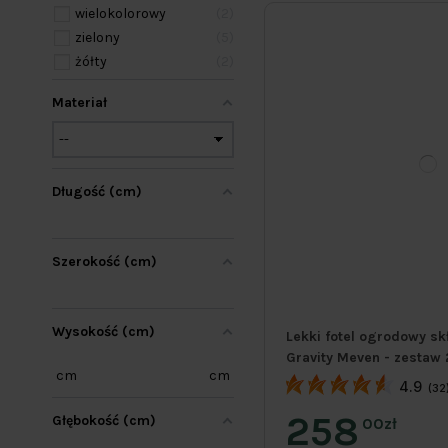
wielokolorowy
2
zielony
5
żółty
2
Materiał
Długość (cm)
Szerokość (cm)
Wysokość (cm)
Lekki fotel ogrodowy sk
Gravity Meven - zestaw 2
cm
cm
4.9
(32
258
Głębokość (cm)
00zł