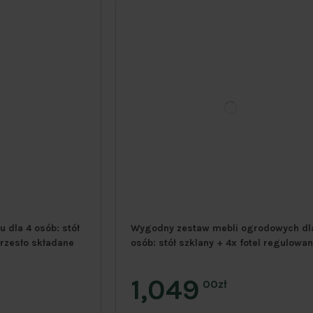
 dla 4 osób: stół
Wygodny zestaw mebli ogrodowych dl
rzesło składane
osób: stół szklany + 4x fotel regulowa
1,049
00zł