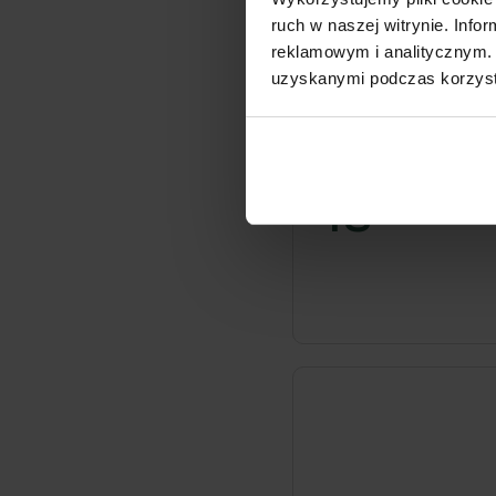
ruch w naszej witrynie. Inf
reklamowym i analitycznym. 
uzyskanymi podczas korzysta
Lekki stolik kawowy me
46 x 52 cm
48
99zł