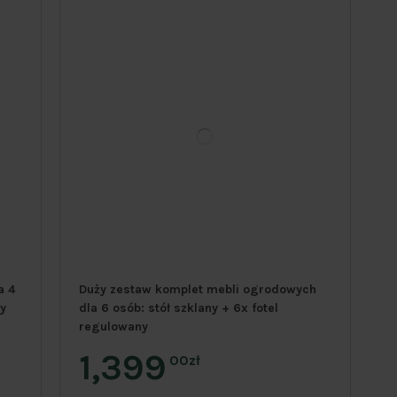
a 4
Duży zestaw komplet mebli ogrodowych
ny
dla 6 osób: stół szklany + 6x fotel
regulowany
1,399
00zł