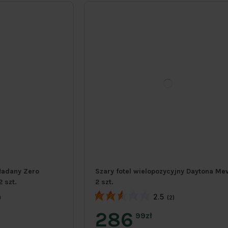
ładany Zero
Szary fotel wielopozycyjny Daytona Me
 szt.
2 szt.
2.5
)
(2)
286
99zł