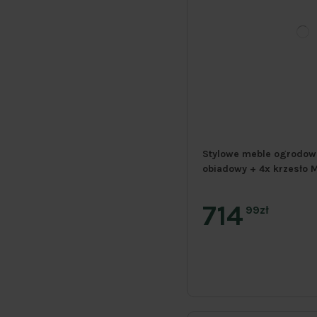
Stylowe meble ogrodowe 
obiadowy + 4x krzesło 
714
99zł