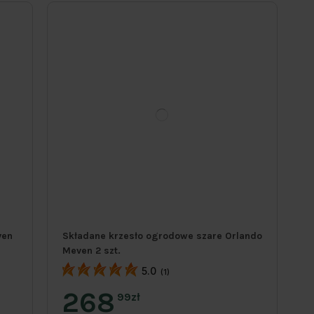
ven
Składane krzesło ogrodowe szare Orlando
Meven 2 szt.
5.0
(1)
268
99zł