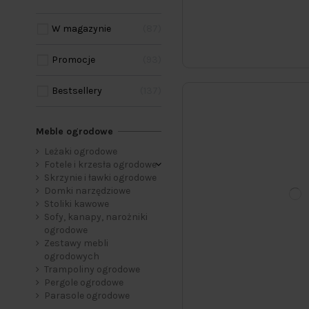
W magazynie
87
Promocje
93
Bestsellery
137
Meble ogrodowe
Leżaki ogrodowe
Fotele i krzesła ogrodowe
Skrzynie i ławki ogrodowe
Domki narzędziowe
Stoliki kawowe
Sofy, kanapy, narożniki
ogrodowe
Zestawy mebli
ogrodowych
Trampoliny ogrodowe
Pergole ogrodowe
Parasole ogrodowe