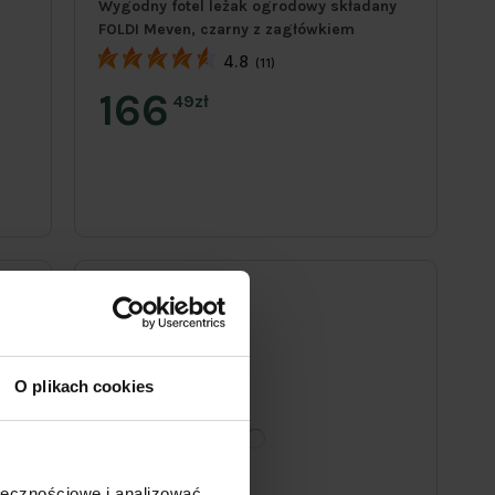
Wygodny fotel leżak ogrodowy składany
FOLDI Meven, czarny z zagłówkiem
4.8
(11)
166
49zł
O plikach cookies
ołecznościowe i analizować