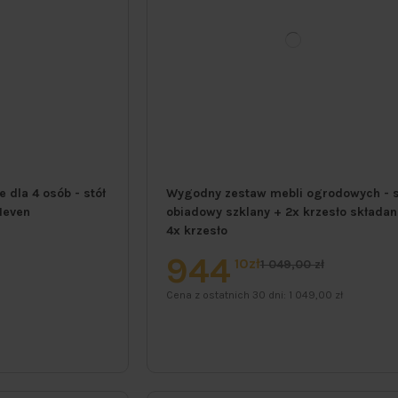
dla 4 osób - stół
Wygodny zestaw mebli ogrodowych - s
Meven
obiadowy szklany + 2x krzesło składan
4x krzesło
944
10zł
1 049,00 zł
Cena z ostatnich 30 dni:
1 049,00 zł