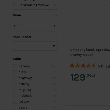
Parasole ogrodowe
4
Cena
zł
zł
Producenci
Składany leżak ogrodow
Gravity Meven
Kolor
beżowy
36
5.0
(23
biały
7
129
00zł
brązowy
14
czarny
23
miętowy
1
niebieski
6
różowy
1
szary
99