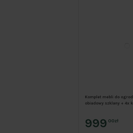
Komplet mebli do ogrodu
obiadowy szklany + 4x k
999
00zł