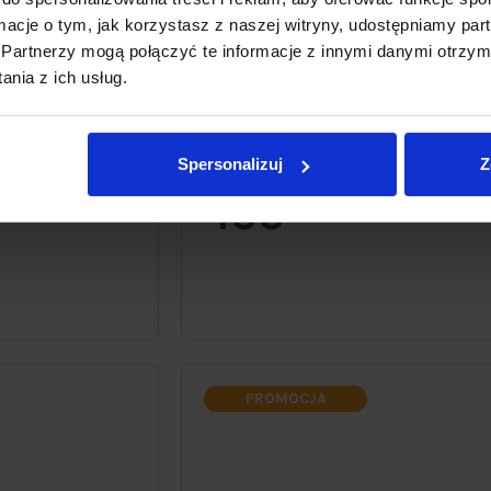
ormacje o tym, jak korzystasz z naszej witryny, udostępniamy p
Partnerzy mogą połączyć te informacje z innymi danymi otrzym
nia z ich usług.
talowy Tavo Meven
Grafitowy fotel wiszący Aura Meven
Spersonalizuj
Z
5.0
(15)
499
00zł
PROMOCJA