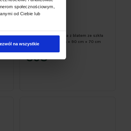
artnerom społecznościowym,
anymi od Ciebie lub
Stół ogrodowy Tampa z blatem ze szkła
hartowanego 150 cm × 90 cm × 70 cm
ezwól na wszystkie
358
20zł