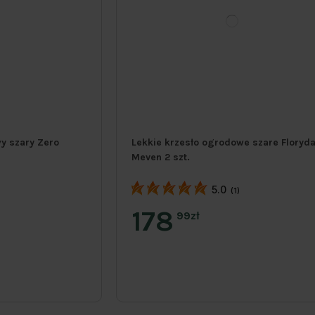
y szary Zero
Lekkie krzesło ogrodowe szare Floryd
Meven 2 szt.
5.0
)
(1)
178
99zł