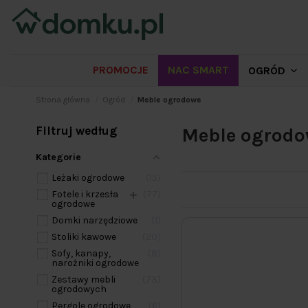
PROMOCJE
NAC SMART
OGRÓD
Strona główna
Ogród
Meble ogrodowe
Filtruj według
Meble ogrodo
Kategorie
Leżaki ogrodowe
15
+
Fotele i krzesła
77
ogrodowe
Domki narzędziowe
1
Stoliki kawowe
20
Sofy, kanapy,
8
narożniki ogrodowe
Zestawy mebli
73
ogrodowych
Pergole ogrodowe
6