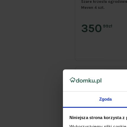
Szare krzesła ogrodowe,
Meven 4 szt.
350
99zł
Zgoda
Niniejsza strona korzysta z
Wykorzystujemy pliki cookie 