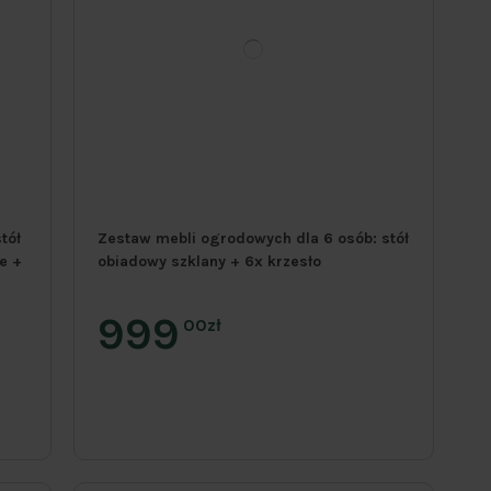
tół
Zestaw mebli ogrodowych dla 6 osób: stół
e +
obiadowy szklany + 6x krzesło
999
00zł