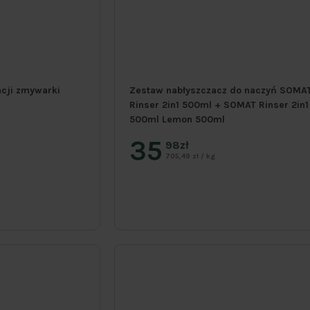
acji zmywarki
Zestaw nabłyszczacz do naczyń SOMA
Rinser 2in1 500ml + SOMAT Rinser 2in1
500ml Lemon 500ml
35
98zł
705,49 zł / kg