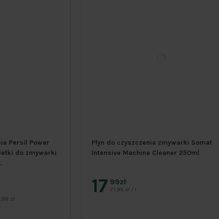
ia Persil Power
Płyn do czyszczenia zmywarki Somat
bletki do zmywarki
Intensive Machine Cleaner 250ml
.
17
99zł
ł
71,96 zł / l
98 zł