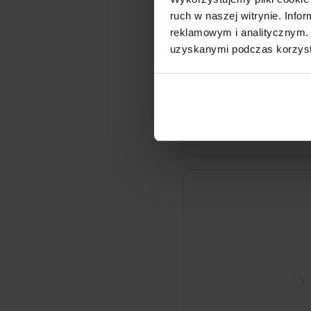
ruch w naszej witrynie. Inf
Cytrynowy płyn nabłysz
reklamowym i analitycznym. 
Somat 500ml
uzyskanymi podczas korzysta
17
99zł
35,98 zł / l