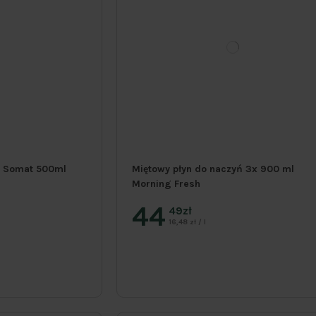
ń Somat 500ml
Miętowy płyn do naczyń 3x 900 ml
Morning Fresh
44
49zł
16,48 zł / l