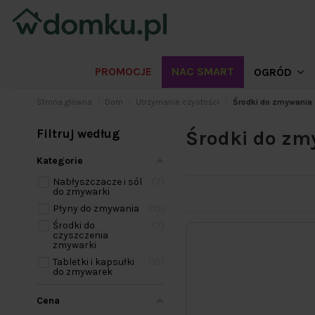
PROMOCJE
NAC SMART
OGRÓD
Strona główna
Dom
Utrzymanie czystości
Środki do zmywania
Filtruj według
Środki do zm
Kategorie
Nabłyszczacze i sól
7
do zmywarki
Płyny do zmywania
15
Środki do
7
czyszczenia
zmywarki
Tabletki i kapsułki
10
do zmywarek
Cena