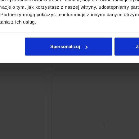
ormacje o tym, jak korzystasz z naszej witryny, udostępniamy p
czający do naczyń
Tabletki do czyszczenia zmywarki Som
Partnerzy mogą połączyć te informacje z innymi danymi otrzym
Duo Machine Cleaner 3x20g
nia z ich usług.
17
99zł
299,83 zł / kg
Spersonalizuj
Z