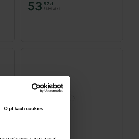
53
97zł
71,96 zł / l
O plikach cookies
ołecznościowe i analizować