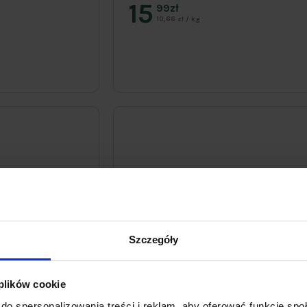
15
99zł
10,66 zł / kg
Szczegóły
 plików cookie
do spersonalizowania treści i reklam, aby oferować funkcje sp