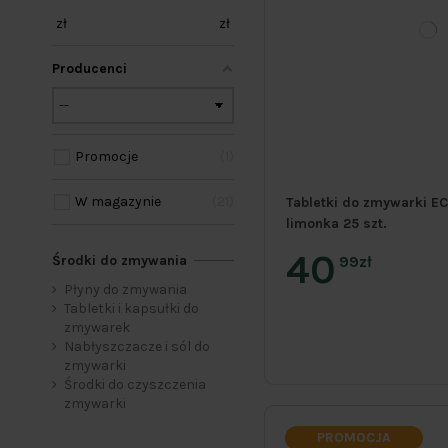
zł
zł
Producenci
Promocje
1
W magazynie
21
Tabletki do zmywarki EC
limonka 25 szt.
40
Środki do zmywania
99zł
Płyny do zmywania
Tabletki i kapsułki do
zmywarek
Nabłyszczacze i sól do
zmywarki
Środki do czyszczenia
zmywarki
PROMOCJA