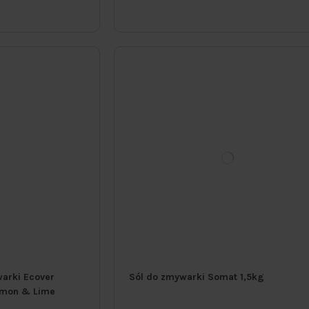
warki Ecover
Sól do zmywarki Somat 1,5kg
emon & Lime