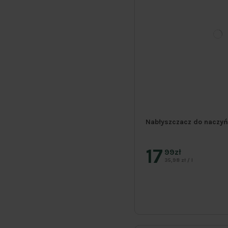
Nabłyszczacz do naczy
17
99zł
35,98 zł / l