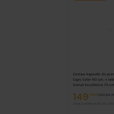
Zestaw kapsułki do pran
Caps Color 60 szt. + ta
Somat Excellence 75 szt
149
99zł
200,98 z
Cena z ostatnich 30 dni:
200,