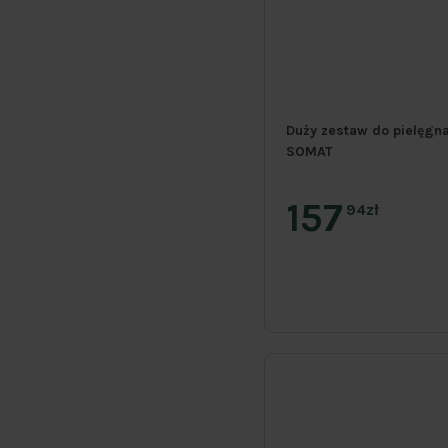
Duży zestaw do pielęgn
SOMAT
157
94zł