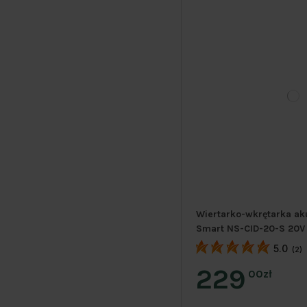
Wiertarko-wkrętarka a
Smart NS-CID-20-S 20V
5.0
(2)
229
00zł