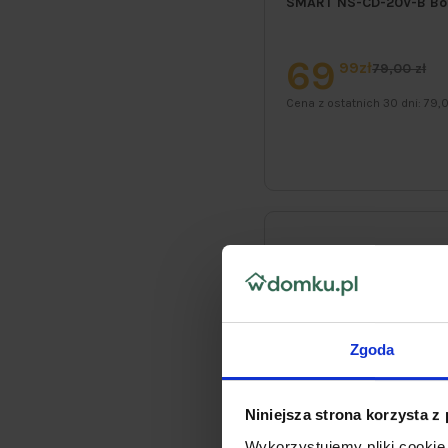
SMART NS-CD-20V-B Bod
69
99zł
79,00 zł
Cena z ostatnich 30 dni:
79,0
Zgoda
Niniejsza strona korzysta z
Wykorzystujemy pliki cookie 