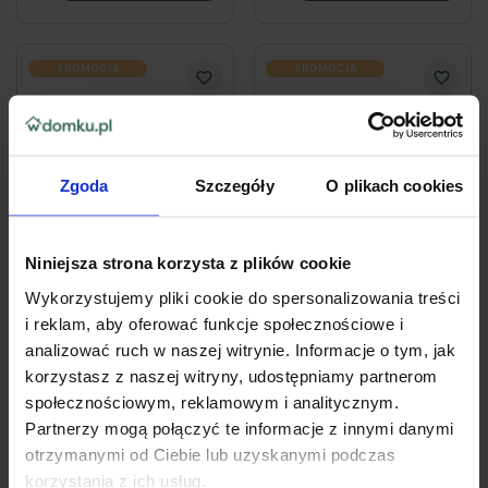
PROMOCJA
PROMOCJA
Zgoda
Szczegóły
O plikach cookies
Niniejsza strona korzysta z plików cookie
Wykorzystujemy pliki cookie do spersonalizowania treści
OBECNIE BRAK NA STANIE
OBECNIE BRAK NA STANIE
i reklam, aby oferować funkcje społecznościowe i
analizować ruch w naszej witrynie. Informacje o tym, jak
Elektryczny aerator-
Mocny aerator-
korzystasz z naszej witryny, udostępniamy partnerom
wertykulator NAC
wertykulator elektryczny
SCE200-40-W 2000W 40
z koszem 30 L 1500 W 32
społecznościowym, reklamowym i analitycznym.
cm 55L
cm TOP CUT TC-AE1500-
Partnerzy mogą połączyć te informacje z innymi danymi
32
otrzymanymi od Ciebie lub uzyskanymi podczas
4.9
(19)
korzystania z ich usług.