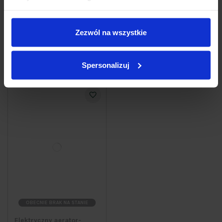
575
267
10zł
99zł
639,00 zł
379,00 zł
Cena z ostatnich 30 dni:
639,00 zł
Cena z ostatnich 30 dni:
249,99 zł
Zezwól na wszystkie
Zobacz produkt
Zobacz produkt
Spersonalizuj
OBECNIE BRAK NA STANIE
Elektryczny aerator-