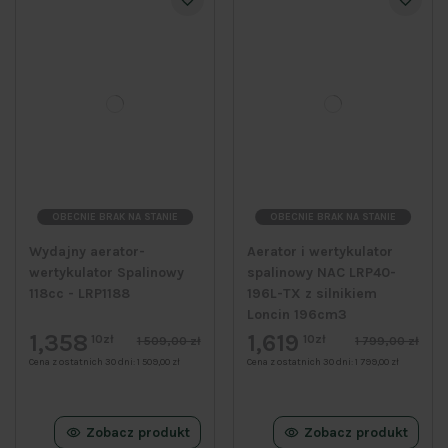
OBECNIE BRAK NA STANIE
OBECNIE BRAK NA STANIE
Wydajny aerator-
Aerator i wertykulator
wertykulator Spalinowy
spalinowy NAC LRP40-
118cc - LRP1188
196L-TX z silnikiem
Loncin 196cm3
1,358
1,619
10zł
10zł
1 509,00 zł
1 799,00 zł
Cena z ostatnich 30 dni:
1 509,00 zł
Cena z ostatnich 30 dni:
1 799,00 zł
Zobacz produkt
Zobacz produkt