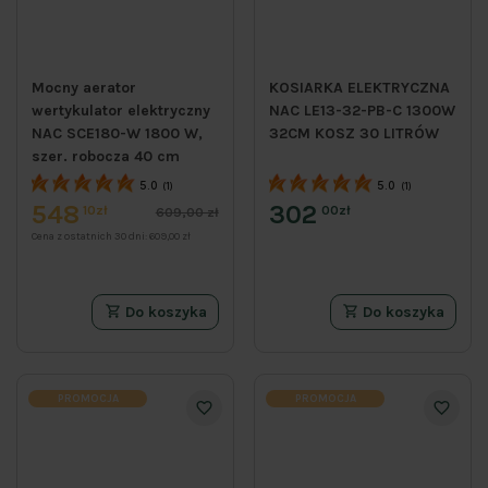
Mocny aerator
KOSIARKA ELEKTRYCZNA
wertykulator elektryczny
NAC LE13-32-PB-C 1300W
NAC SCE180-W 1800 W,
32CM KOSZ 30 LITRÓW
szer. robocza 40 cm
5.0
5.0
(1)
(1)
548
302
10zł
00zł
609,00 zł
Cena z ostatnich 30 dni:
609,00 zł
Do koszyka
Do koszyka
PROMOCJA
PROMOCJA