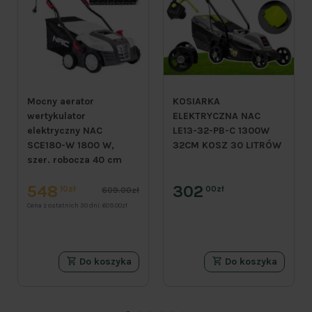
Mocny aerator
KOSIARKA
wertykulator
ELEKTRYCZNA NAC
elektryczny NAC
LE13-32-PB-C 1300W
SCE180-W 1800 W,
32CM KOSZ 30 LITRÓW
szer. robocza 40 cm
548
302
10zł
00zł
609.00zł
Cena z ostatnich 30 dni:
609.00zł
Do koszyka
Do koszyka