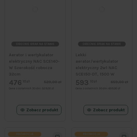
OBECNIE BRAK NA STANIE
OBECNIE BRAK NA STANIE
Aerator i wertykulator
Lekki
elektryczny NAC SCE140-
aerator/wertykulator
W Szerokość robocza
elektryczny 2w1 NAC
32cm
SCE150-DT, 1500 W
476
593
10zł
10zł
529,00 zł
659,00 zł
Cena z ostatnich 30 dni:
529,00 zł
Cena z ostatnich 30 dni:
659,00 zł
Zobacz produkt
Zobacz produkt
PROMOCJA
PROMOCJA