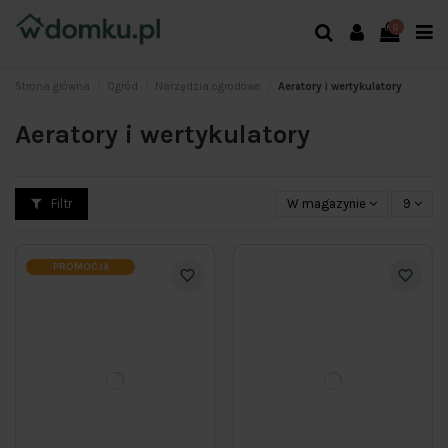
0
Strona główna
Ogród
Narzędzia ogrodowe
Aeratory i wertykulatory
Aeratory i wertykulatory
Filtr
W magazynie
9
PROMOCJA