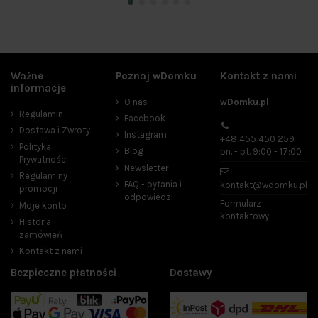
Ważne
Poznaj wDomku
Kontakt z nami
Cena
informacje
O nas
wDomku.pl
zł
zł
Regulamin
Facebook
Dostawa i Zwroty
Instagram
Producenci
+48 455 450 259
Polityka
Blog
pn. - pt. 9:00 - 17:00
Prywatności
Newsletter
Regulaminy
FAQ - pytania i
kontakt@wdomku.pl
promocji
odpowiedzi
Zasilanie
Formularz
Moje konto
kontaktowy
elektryczne sieciowe
4
Historia
zamówień
spalinowe
2
Kontakt z nami
Pojemność silnika
Bezpieczne płatności
Dostawy
196 cm³
1
Moc silnika (W)