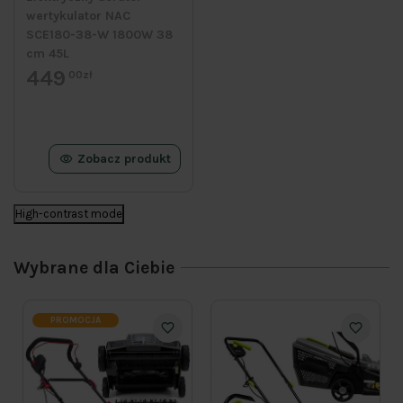
wertykulator NAC
SCE180-38-W 1800W 38
cm 45L
449
00zł
Zobacz produkt
High-contrast mode
Wybrane dla Ciebie
PROMOCJA