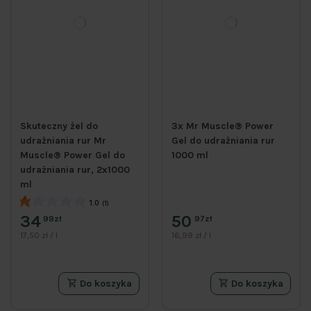
Skuteczny żel do
3x Mr Muscle® Power
udrażniania rur Mr
Gel do udrażniania rur
Muscle® Power Gel do
1000 ml
udrażniania rur, 2x1000
ml
1.0
(1)
34
50
99zł
97zł
17,50 zł / l
16,99 zł / l
Do koszyka
Do koszyka