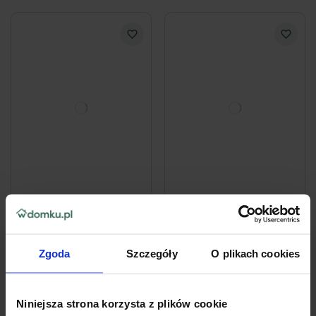
Uniwersalny płyn do
Uniwersalny płyn do
mycia Pronto® Everyday
czyszczenia różnych
Clean Multi-Surface - 2x
powierzchni Ecover
Zgoda
Szczegóły
O plikach cookies
500 ml
Lemongrass & Orange
30
23
99zł
99zł
30,99 zł / l
47,98 zł / l
Niniejsza strona korzysta z plików cookie