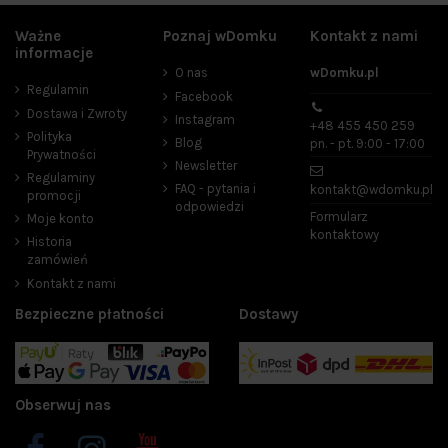
Ważne
Poznaj wDomku
Kontakt z nami
Cena
informacje
O nas
wDomku.pl
zł
zł
Regulamin
Facebook
Dostawa i Zwroty
Instagram
Producenci
+48 455 450 259
Polityka
Blog
pn. - pt. 9:00 - 17:00
Prywatności
Newsletter
Regulaminy
FAQ - pytania i
kontakt@wdomku.pl
promocji
odpowiedzi
Rodzaj
Formularz
Moje konto
kontaktowy
płyn
2
Historia
zamówień
zestaw
1
Kontakt z nami
żel
3
Bezpieczne płatności
Dostawy
Przeznaczenie
do kuchni
1
do łazienki
1
do udrażniania rur
3
Obserwuj nas
uniwersalne
1