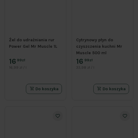
Żel do udrażniania rur
Cytrynowy płyn do
Power Gel Mr Muscle 1L
czyszczenia kuchni Mr
Muscle 500 ml
16
16
99zł
99zł
16,99 zł / l
33,98 zł / l
Do koszyka
Do koszyka