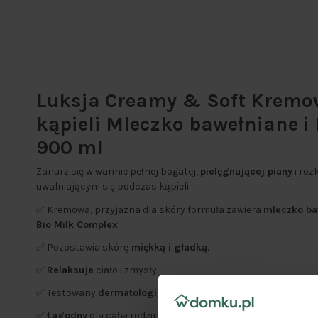
Luksja Creamy & Soft Kremo
kąpieli Mleczko bawełniane i
900 ml
Zanurz się w wannie pełnej bogatej,
pielęgnującej piany
i roz
uwalniającym się podczas kąpieli.
✅ Kremowa, przyjazna dla skóry formuła zawiera
mleczko ba
Bio Milk Complex
.
✅ Pozostawia skórę
miękką i gładką
.
✅
Relaksuje
ciało i zmysły
✅ Testowany
dermatologicznie
.
✅
Łagodny
dla całej rodziny.