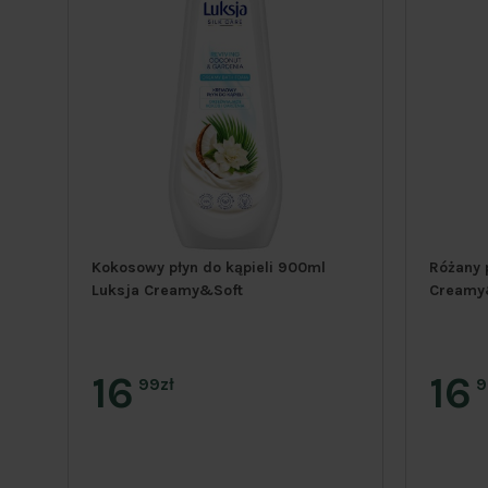
Kokosowy płyn do kąpieli 900ml
Różany 
Luksja Creamy&Soft
Creamy
16
16
99zł
9