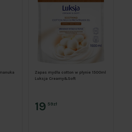
d manuka
Zapas mydła cotton w płynie 1500ml
Za
Luksja Creamy&Soft
Lu
19
1
59zł