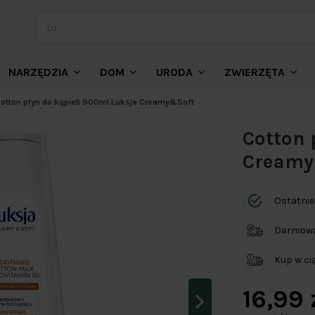
NARZĘDZIA
DOM
URODA
ZWIERZĘTA
otton płyn do kąpieli 900ml Luksja Creamy&Soft
Cotton 
Creamy
Ostatnie
Darmowa 
Kup w c
16,99 