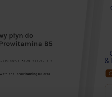
wy płyn do
 Prowitamina B5
koszuj się
delikatnym zapachem
wełniane, prowitaminę B5 oraz