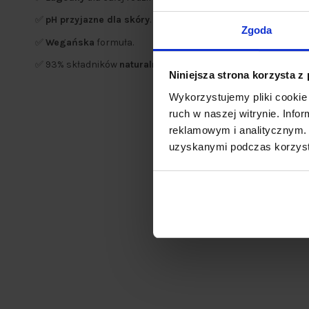
✅
pH przyjazne dla skóry
.
Zgoda
✅
Wegańska
formuła.
✅ 93% składników
naturalnego pochodzenia
.
Niniejsza strona korzysta z
Wykorzystujemy pliki cookie 
ruch w naszej witrynie. Inf
reklamowym i analitycznym. 
uzyskanymi podczas korzysta