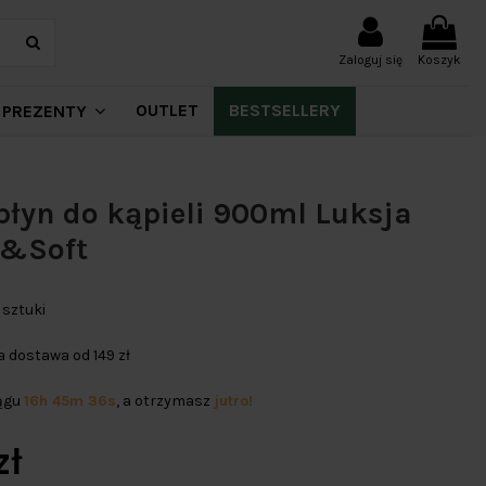
Zaloguj się
Koszyk
OUTLET
BESTSELLERY
PREZENTY
płyn do kąpieli 900ml Luksja
&Soft
 sztuki
dostawa od 149 zł
iągu
16h 45m 36s
, a otrzymasz
jutro!
zł