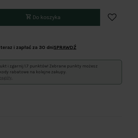
Do koszyka
teraz i zapłać za 30 dni
SPRAWDŹ
ukt i zgarnij 1.7 punktów! Zebrane punkty możesz
kody rabatowe na kolejne zakupy.
egóły.