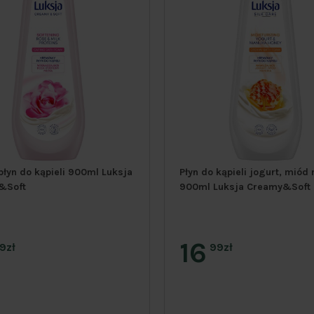
płyn do kąpieli 900ml Luksja
Płyn do kąpieli jogurt, mió
&Soft
900ml Luksja Creamy&Soft
16
9zł
99zł