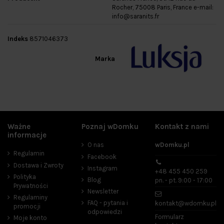
Rocher, 75008 Paris, France e-mail:
info@saranits.fr
Indeks
8571046373
Marka
Ważne
Poznaj wDomku
Kontakt z nami
informacje
O nas
wDomku.pl
Regulamin
Facebook
Dostawa i Zwroty
Instagram
+48 455 450 259
Polityka
Blog
pn. - pt. 9:00 - 17:00
Prywatności
Newsletter
Regulaminy
FAQ - pytania i
kontakt@wdomku.pl
promocji
odpowiedzi
Formularz
Moje konto