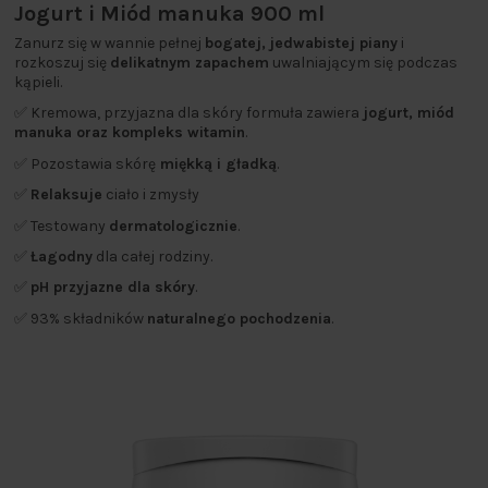
Jogurt i Miód manuka 900 ml
Zanurz się w wannie pełnej
bogatej,
jedwabistej piany
i
rozkoszuj się
delikatnym zapachem
uwalniającym się podczas
kąpieli.
✅ Kremowa, przyjazna dla skóry formuła zawiera
jogurt, miód
manuka oraz kompleks witamin
.
✅ Pozostawia skórę
miękką i gładką
.
✅
Relaksuje
ciało i zmysły
✅ Testowany
dermatologicznie
.
✅
Łagodny
dla całej rodziny.
✅
pH przyjazne dla skóry
.
✅ 93% składników
naturalnego pochodzenia
.