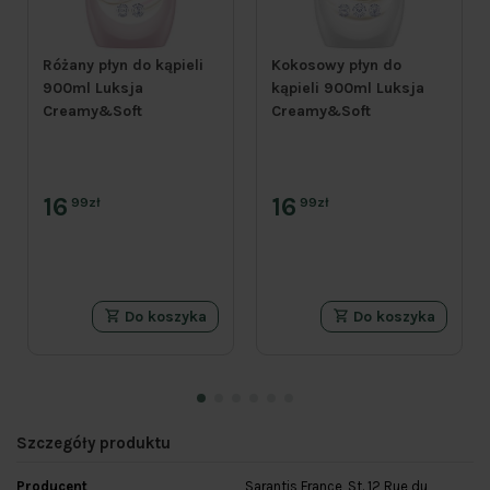
Różany płyn do kąpieli
Kokosowy płyn do
900ml Luksja
kąpieli 900ml Luksja
Creamy&Soft
Creamy&Soft
16
16
99zł
99zł
Do koszyka
Do koszyka
Szczegóły produktu
Producent
Sarantis France, St. 12 Rue du