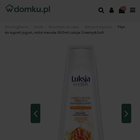
0
Strona główna
Uroda
Kosmetyki do ciała
Żele pod prysznic
Płyn
do kąpieli jogurt, miód manuka 900ml Luksja Creamy&Soft