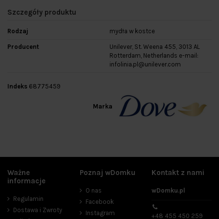
Szczegóły produktu
Rodzaj
mydła w kostce
Producent
Unilever, St. Weena 455, 3013 AL
Rotterdam, Netherlands e-mail:
infolinia.pl@unilever.com
Indeks
68775459
Marka
Ważne
Poznaj wDomku
Kontakt z nami
informacje
O nas
wDomku.pl
Regulamin
Facebook
Dostawa i Zwroty
Instagram
+48 455 450 259