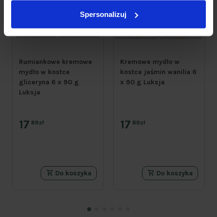
Spersonalizuj
Rumiankowe kremowe
Kremowe mydło w
mydło w kostce
kostce jaśmin wanilia 6
gliceryna 6 x 90 g
x 90 g Luksja
Luksja
17
17
89zł
89zł
Do koszyka
Do koszyka