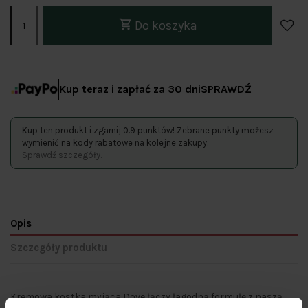
Do koszyka
Kup teraz i zapłać za 30 dni
SPRAWDŹ
Kup ten produkt i zgarnij 0.9 punktów! Zebrane punkty możesz
wymienić na kody rabatowe na kolejne zakupy.
Sprawdź szczegóły.
Opis
Szczegóły produktu
Kremowa kostka myjąca Dove łączy łagodną formułę z naszą