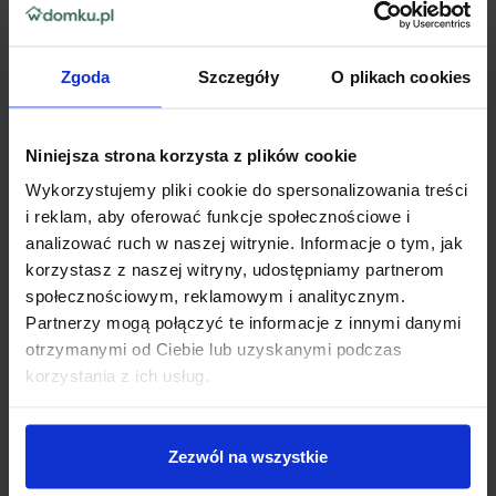
ikoniczną zawartością ¼ kremu nawilżającego, by Twoja skóra
była bardziej gładka, miękka i zdrowo wyglądająca. Nic nie równa
się przyjemności posiadania jedwabiście gładkiej i miękkiej skóry.
Dzięki odpowiednio dobranym kosmetykom do pielęgnacji
Zgoda
Szczegóły
O plikach cookies
możesz cieszyć się nią codziennie i dbać o nią już w trakcie
mycia. Pojemność:90 g Skład:Sodium Lauroyl Isethionate, Stearic
Acid, Lauric Acid, Sodium Palmate, Aqua, Sodium Isethionate,
Sodium Stearate, Cocamidopropyl Betaine, Sodium Palm
Niniejsza strona korzysta z plików cookie
Kernelate, Glycerin, Parfum, Sodium Chloride, Propylene Glycol,
Zinc Oxide, Tetrasodium EDTA, Tetrasodium Etidronate, Alpha-
Wykorzystujemy pliki cookie do spersonalizowania treści
Isomethyl Ionone, Citronellol, Coumarin, Hexyl Cinnamal,
i reklam, aby oferować funkcje społecznościowe i
Limonene, Linalool, Cl 14700, Cl 17200, Cl 77891.
analizować ruch w naszej witrynie. Informacje o tym, jak
korzystasz z naszej witryny, udostępniamy partnerom
High-contrast mode
społecznościowym, reklamowym i analitycznym.
Zobacz także
Partnerzy mogą połączyć te informacje z innymi danymi
otrzymanymi od Ciebie lub uzyskanymi podczas
korzystania z ich usług.
Zezwól na wszystkie