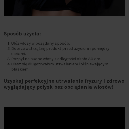
Sposób użycia:
Ułóż włosy w pożądany sposób.
Dobrze wstrząśnij produkt przed użyciem i pomiędzy
seriami.
Rozpyl na suche włosy z odległości około 30 cm.
Ciesz się długotrwałym utrwaleniem i olśniewającym
blaskiem.
Uzyskaj perfekcyjne utrwalenie fryzury i zdrowo
wyglądający połysk bez obciążania włosów!