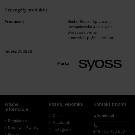
Szczegóły produktu
Producent
Henkel Polska Sp. z o.o., ul.
Domaniewska 41, 02-672
Warszawa e-mail:
cosmetics.pl@henkel.com
Indeks
D00222
Marka
Ważne
Poznaj wDomku
Kontakt z nami
informacje
O nas
wDomku.pl
Regulamin
Facebook
Dostawa i Zwroty
Instagram
+48 455 450 259
Polityka