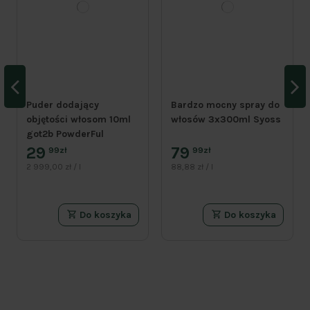
Puder dodający
Bardzo mocny spray do
objętości włosom 10ml
włosów 3x300ml Syoss
got2b PowderFul
29
79
99zł
99zł
2 999,00 zł / l
88,88 zł / l
Do koszyka
Do koszyka