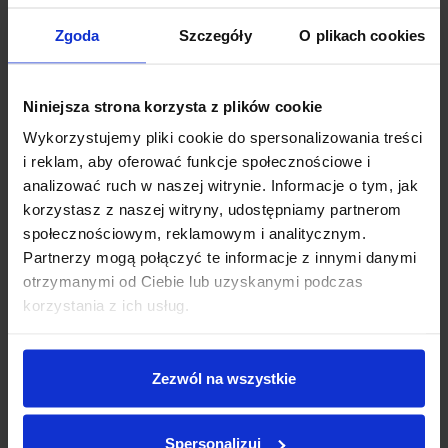
Zgoda
Szczegóły
O plikach cookies
Niniejsza strona korzysta z plików cookie
Wykorzystujemy pliki cookie do spersonalizowania treści
i reklam, aby oferować funkcje społecznościowe i
analizować ruch w naszej witrynie. Informacje o tym, jak
korzystasz z naszej witryny, udostępniamy partnerom
społecznościowym, reklamowym i analitycznym.
Intensywna formuła 3w1 Syoss Shine zapewni
Partnerzy mogą połączyć te informacje z innymi danymi
Ci:
otrzymanymi od Ciebie lub uzyskanymi podczas
Długotrwałe utrwalenie:
Lakier do włosów Syoss Shine
korzystania z ich usług.
zapewnia mocne i elastyczne utrwalenie, które utrzymuje
fryzurę w idealnym stanie przez cały dzień, bez efektu
sklejania.
Pielęgnacja i blask:
Specjalna formuła z kompleksem
Zezwól na wszystkie
nabłyszczającym podkreśla naturalny połysk włosów,
nadając im zdrowy i lśniący wygląd.
Wzmocnienie włosów:
Lakier wzmacnia strukturę włosa,
czyniąc go bardziej odpornym na uszkodzenia,
Spersonalizuj