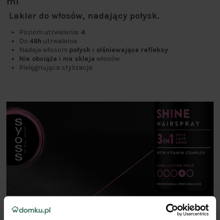
ml
Lakier do włosów, nadający połysk.
Poziom utrwalenia:
4
Do
48h
utrwalenia
Nadaje włosom
połysk i olśniewające refleksy
Nie obciąża i nie skleja
włosów
Pielęgnująca stylizacja