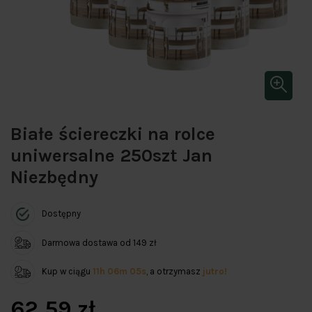
Białe ściereczki na rolce
uniwersalne 250szt Jan
Niezbędny
Dostępny
Darmowa dostawa od 149 zł
Kup w ciągu
11h 06m 05s
, a otrzymasz
jutro!
62,59 zł