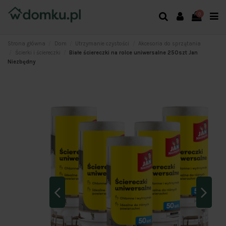
0
Strona główna
Dom
Utrzymanie czystości
Akcesoria do sprzątania
Ścierki i ściereczki
Białe ściereczki na rolce uniwersalne 250szt Jan
Niezbędny