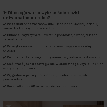
✨ Dlaczego warto wybrać ściereczki
uniwersalne na rolce?
✔️
Wszechstronne zastosowanie
– idealne do kuchni, łazienki,
samochodu i innych powierzchni
✔️
Chłonne i wytrzymałe
– świetnie pochłaniają wodę, tłuszcz i
zabrudzenia
✔️
Do użytku na sucho i mokro
– sprawdzają się w każdej
sytuacji!
✔️
Perforacja dla łatwego odrywania
– wygodne w użytkowaniu
✔️
Możliwość jednorazowego lub wielokrotnego użycia
– opłucz
wodą i użyj ponownie
✔️
Wygodne wymiary
– 25 x 30 cm, idealne do różnych
powierzchni
✔️
Duża rolka
– aż
50 sztuk
w jednym opakowaniu!