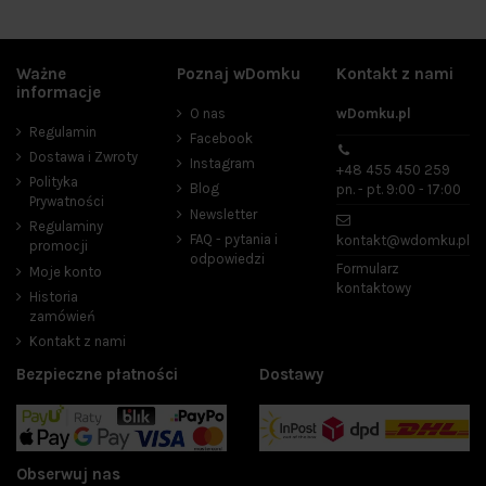
Ważne
Poznaj wDomku
Kontakt z nami
informacje
O nas
wDomku.pl
Regulamin
Facebook
Dostawa i Zwroty
Instagram
+48 455 450 259
Polityka
Blog
pn. - pt. 9:00 - 17:00
Prywatności
Newsletter
Regulaminy
FAQ - pytania i
kontakt@wdomku.pl
promocji
odpowiedzi
Formularz
Moje konto
kontaktowy
Historia
zamówień
Kontakt z nami
Bezpieczne płatności
Dostawy
Obserwuj nas