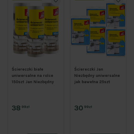
Ściereczki białe
Ściereczki Jan
uniwersalne na rolce
Niezbędny uniwersalne
150szt Jan Niezbędny
jak bawełna 25szt
38
30
99zł
99zł