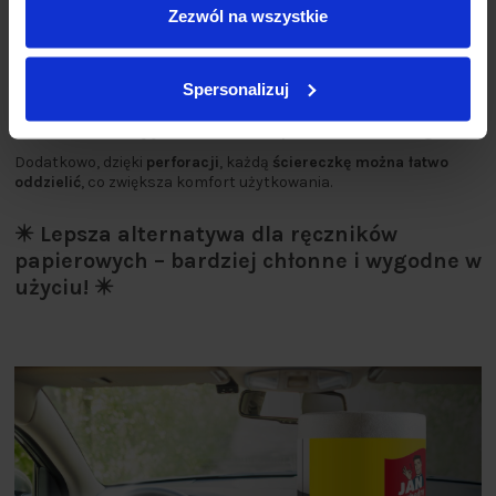
✨ Wydajne, chłonne i zawsze pod ręką!
Zezwól na wszystkie
Ściereczki na rolce od Jana Niezbędnego są
doskonałą
alternatywą dla ręczników papierowych
, które często kończą się
w najmniej odpowiednim momencie.
Spersonalizuj
Dzięki
70% zawartości wiskozy
są
wyjątkowo chłonne
i
skutecznie usuwają zabrudzenia
bez pozostawiania smug
.
Dodatkowo, dzięki
perforacji
, każdą
ściereczkę można łatwo
oddzielić
, co zwiększa komfort użytkowania.
✴️ Lepsza alternatywa dla ręczników
papierowych – bardziej chłonne i wygodne w
użyciu! ✴️