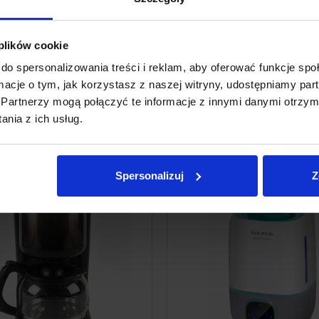
jszą kawę
, dla Ciebie i Twoich
parzonej na małym ogniu
⭐
 plików cookie
do spersonalizowania treści i reklam, aby oferować funkcje sp
ormacje o tym, jak korzystasz z naszej witryny, udostępniamy p
Partnerzy mogą połączyć te informacje z innymi danymi otrzym
nia z ich usług.
Spersonalizuj
Z
MOCJA
PROMOCJA