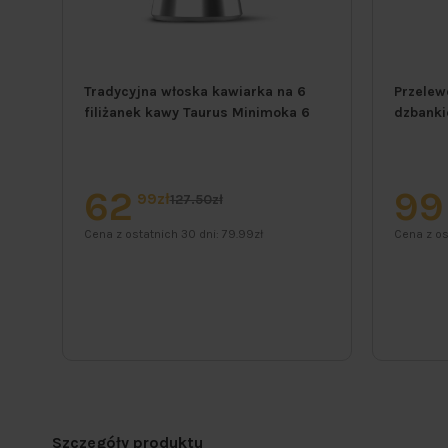
-
Tradycyjna włoska kawiarka na 6
Przelew
bką
filiżanek kawy Taurus Minimoka 6
dzbanki
62
99
99zł
127.50zł
Cena z ostatnich 30 dni:
79.99zł
Cena z os
Szczegóły produktu