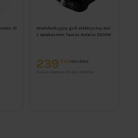
ności 3l
Wielofunkcyjny grill elektryczny 2w1
El
z opiekaczem Taurus Asteria 2200W
te
239
1
99zł
494.99zł
Cena z ostatnich 30 dni:
294.99zł
Cen