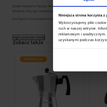
Dzięki kawiarce Taurus Minimoka
przygotujesz najsmacznie
bliskich. Poznaj i rozkoszuj się prawdziwym smakiem kawy 
Niniejsza strona korzysta z
Dostępne różne pojemności kawiarek⭐
Wykorzystujemy pliki cookie 
ruch w naszej witrynie. Inf
reklamowym i analitycznym. 
High-contrast mode
uzyskanymi podczas korzysta
Zobacz także
PROMOCJA
PRO