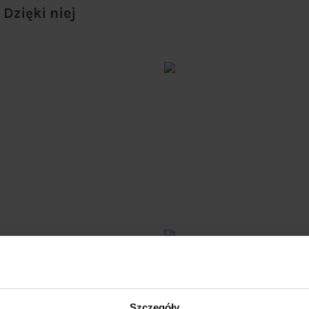
Dzięki niej
ych, ceramicznych
Szczegóły