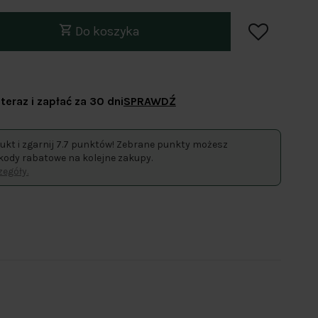
Do koszyka
teraz i zapłać za 30 dni
SPRAWDŹ
ukt i zgarnij 7.7 punktów! Zebrane punkty możesz
kody rabatowe na kolejne zakupy.
egóły.