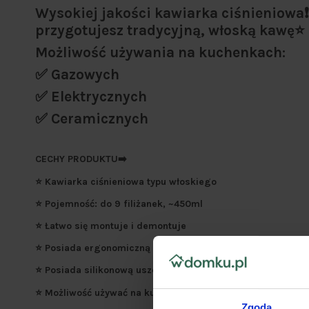
Wysokiej jakości kawiarka ciśnieniowa❗ 
przygotujesz tradycyjną, włoską kawę⭐
Możliwość używania na kuchenkach:
✅ Gazowych
✅ Elektrycznych
✅ Ceramicznych
CECHY PRODUKTU➡️
⭐ Kawiarka ciśnieniowa typu włoskiego
⭐ Pojemność: do 9 filiżanek, ~450ml
⭐ Łatwo się montuje i demontuje
⭐ Posiada ergonomiczną rączkę
⭐ Posiada silikonową uszczelkę i zawór bezpieczeństwa
⭐ Możliwość używać na kuchenkach: gazowych, elektryczn
Zgoda