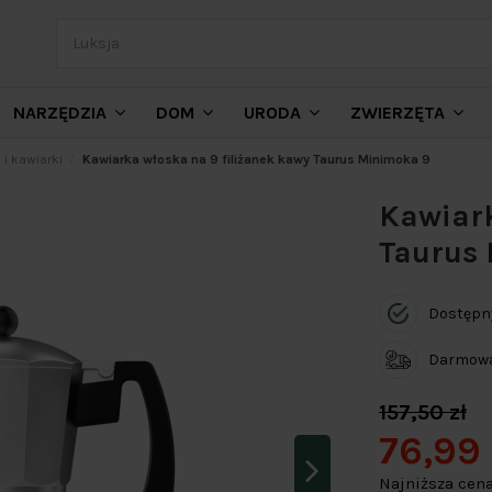
NARZĘDZIA
DOM
URODA
ZWIERZĘTA
i kawiarki
Kawiarka włoska na 9 filiżanek kawy Taurus Minimoka 9
Kawiark
Taurus
Dostępn
Darmowa 
157,50 zł
76,99 
Najniższa cena