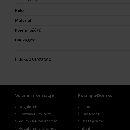
Kolor
Materiał
Pojemność (l)
Dla kogo?
Indeks
984079000
Ważne informacje
Poznaj wDomku
Regulamin
O nas
Dostawa i Zwroty
Facebook
Polityka Prywatności
Instagram
Regulaminy promocji
Blog