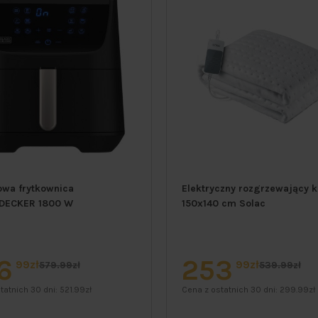
owa frytkownica
Elektryczny rozgrzewający 
DECKER 1800 W
150x140 cm Solac
6
253
99zł
99zł
579.99zł
539.99zł
tatnich 30 dni:
521.99zł
Cena z ostatnich 30 dni:
299.99zł