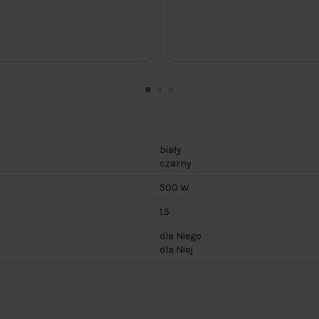
biały
czarny
500 W
1.5
dla Niego
dla Niej