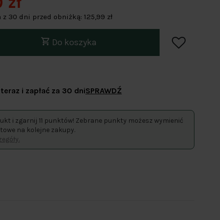
 zł
 z 30 dni przed obniżką:
125,99 zł
Do koszyka
teraz i zapłać za 30 dni
SPRAWDŹ
ukt i zgarnij 11 punktów! Zebrane punkty możesz wymienić
towe na kolejne zakupy.
egóły.