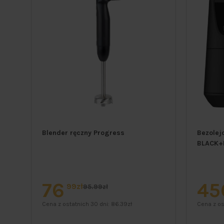
awy
Blender ręczny Progress
Bezolej
BLACK+
76
45
99zł
95.99zł
Cena z ostatnich 30 dni:
86.39zł
Cena z os