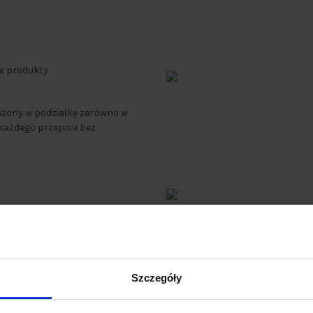
ze produkty
ażony w podziałkę zarówno w
z każdego przepisu bez
 ze stali nierdzewnej
, z których
hylone do dołu -
taki układ
Szczegóły
siekanie