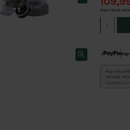
109,99
Najniższa cena
Kup 
Kup ten prod
na kody raba
Sprawdź szcz