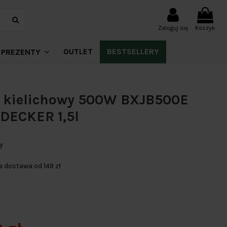
Zaloguj się
Koszyk
OUTLET
BESTSELLERY
PREZENTY
r kielichowy 500W BXJB500E
DECKER 1,5l
y
dostawa od 149 zł