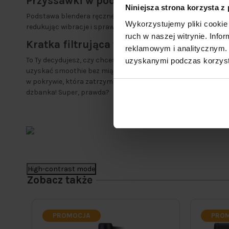
Przyssawki w podstawie, zapewniająca 
Niniejsza strona korzysta z
Podstawa blendera ręcznego zawiera 4 przyssawki, które przy
Wykorzystujemy pliki cookie 
redukując wibracje i sprawiając, że blender jest bardzo stabil
ruch w naszej witrynie. Inf
Kratka filtrująca w pokrywie
reklamowym i analitycznym. 
To Ty decydujesz, czy chcesz sporządzić smoothie lub miesz
uzyskanymi podczas korzysta
uzyskać smoothie bez miąższu, możesz zgromadzić tylko płyn, 
w pokrywie, która zatrzymuje miąższ i włókniste części pr
dzbanka! Super, prawda?
High-contrast mode
Zobacz także
PROMOCJA
PRO