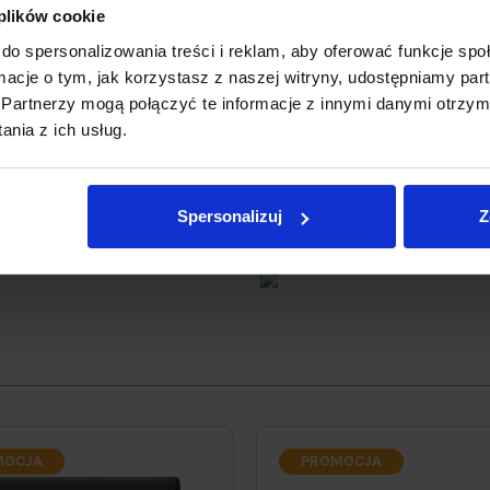
stabilność
 plików cookie
twierdzają go do powierzchni,
do spersonalizowania treści i reklam, aby oferować funkcje sp
ny i bezpieczny
ormacje o tym, jak korzystasz z naszej witryny, udostępniamy p
Partnerzy mogą połączyć te informacje z innymi danymi otrzym
ankę z miąższem czy bez! Aby
nia z ich usług.
korzystając z kratki filtrującej
oduktów spożywczych wewnątrz
Spersonalizuj
Z
MOCJA
PROMOCJA