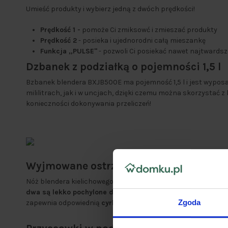
Umieść produkty i wybierz jedną z dwóch prędkości!
Prędkość 1 -
pomoże Ci zmiksowć i zmieszać produkty
Prędkość 2
- posieka i ujednorodni całą mieszankę
Funkcja „PULSE"
- pozwoli Ci posiekać nawet najtwards
Dzbanek z podziałką o pojemności 1,5 l
Bzbanek blendera BXJB500E ma pojemność 1,5 l i jest wypos
mililitrach, jak i w uncjach, dzięki czemu można skorzystać 
konieczności dokonywania przeliczeń!
Wyjmowane ostrza ze stali nierdzewnej
Nóż blendera kielichowego BXJB500E
posiada 4 ostrza tnące
dwa są lekko pochylone do góry
, a pozostałe
dwa lekko poc
Zgoda
zapewnia odpowiednią
cyrkulację produktów i równomierne 