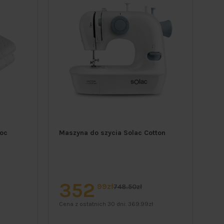
koc
Maszyna do szycia Solac Cotton
El
te
352
1
99zł
748.50zł
Cena z ostatnich 30 dni:
369.99zł
Cen