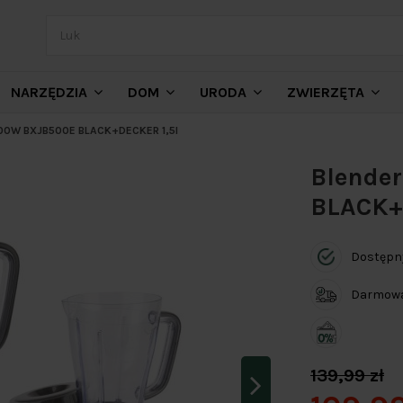
NARZĘDZIA
DOM
URODA
ZWIERZĘTA
 500W BXJB500E BLACK+DECKER 1,5l
Blende
BLACK+
Dostępn
Darmowa 
139,99 zł