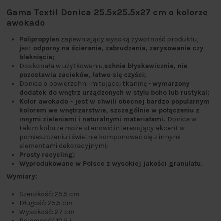
Gama Textil Donica 25.5x25.5x27 cm o kolorze
awokado
Polipropylen
zapewniający wysoką żywotność produktu,
jest
odporny na ścieranie, zabrudzenia, zarysowanie czy
blaknięcie;
Doskonała w użytkowaniu,
schnie błyskawicznie, nie
pozostawia zacieków, łatwo się czyści;
Donica o powierzchni imitującej tkaninę -
wymarzony
dodatek do wnętrz urządzonych w stylu boho lub rustykal;
Kolor awokado - jest w chwili obecnej bardzo popularnym
kolorem we wnętrzarstwie, szczególnie w połączeniu z
innymi zieleniami i naturalnymi materiałami.
Donica w
takim kolorze może stanowić interesujący akcent w
pomieszczeniu i świetnie komponować się z innymi
elementami dekoracyjnymi;
Prosty recycling;
Wyprodukowane w Polsce z wysokiej jakości granulatu
.
Wymiary:
Szerokość: 25.5 cm
Długość: 25.5 cm
Wysokość: 27 cm
Pojemność 10.5 L