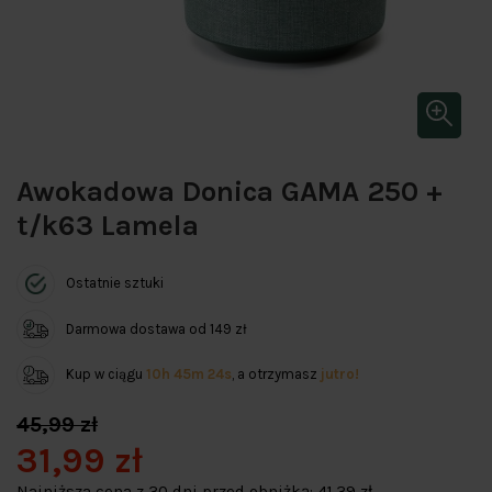
Awokadowa Donica GAMA 250 +
t/k63 Lamela
Ostatnie sztuki
Darmowa dostawa od 149 zł
Kup w ciągu
10h 45m 24s
, a otrzymasz
jutro!
45,99 zł
31,99 zł
Najniższa cena z 30 dni przed obniżką:
41,39 zł