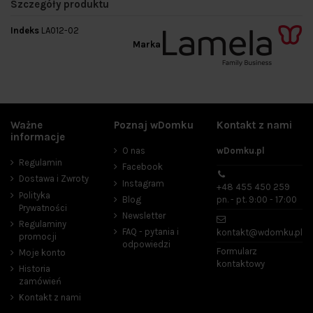
Szczegóły produktu
Indeks
LA012-02
Marka
Ważne
Poznaj wDomku
Kontakt z nami
informacje
O nas
wDomku.pl
Regulamin
Facebook
Dostawa i Zwroty
Instagram
+48 455 450 259
Polityka
Blog
pn. - pt. 9:00 - 17:00
Prywatności
Newsletter
Regulaminy
FAQ - pytania i
kontakt@wdomku.pl
promocji
odpowiedzi
Formularz
Moje konto
kontaktowy
Historia
zamówień
Kontakt z nami