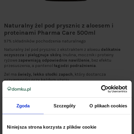
Naturalny żel pod prysznic z aloesem i
proteinami Pharma Care 500ml
97% składników pochodzenia naturalnego
Naturalny żel pod prysznic z ekstraktem z aloesu
delikatnie
oczyszcza i pielęgnuje skórę
. Inulina, mocznik i proteiny
ryżowe
zapewniają odpowiednie nawilżenie
, bez efektu
przesuszenia, a pantenol
łagodzi podrażnienia
.
Żel ma
świeży, lekko słodki zapach
, który dostarcza
przyjemności przy każdym użyciu.
Butelka pochodzi
w 100% z recyklingu i nadaje się do
ponownego przetworzenia
.
Zgoda
Szczegóły
O plikach cookies
Niniejsza strona korzysta z plików cookie