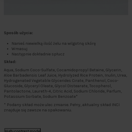
Sposób użycia:
Nanieś niewielką ilość żelu na wilgotną skórę
Wmasuj
Następnie dokładnie spłucz
Skład:
Aqua, Sodium Coco-Sulfate, Cocamidopropyl Betaine, Glycerin,
Aloe Barbadensis Leaf Juice, Hydrolyzed Rice Protein, Inulin, Urea,
Hydrogenated Vegetable Glycerides Cirate, Panthenol, Coco-
Glucoside, Glyceryl Oleate, Glycol Distearate, Tocopherol,
Pantolactone, Laureth-4, Citric Acid, Sodium Chloride, Parfum,
Potassium Sorbate, Sodium Benzoate*
* Podany skład może ulec zmianie. Pełny, aktualny skład INCI
znajduje się zawsze na opakowaniu.
High-contrast mode