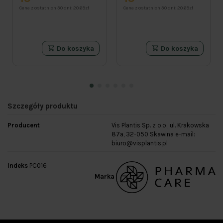
Cena z ostatnich 30 dni:
20.69zł
Cena z ostatnich 30 dni:
20.69zł
Do koszyka
Do koszyka
Szczegóły produktu
Producent
Vis Plantis Sp. z o.o., ul. Krakowska
87a, 32-050 Skawina e-mail:
biuro@visplantis.pl
Indeks
PC016
Marka