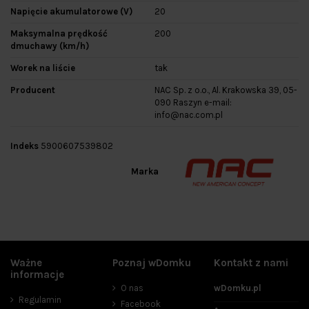
Napięcie akumulatorowe (V)
20
Maksymalna prędkość
200
dmuchawy (km/h)
Worek na liście
tak
Producent
NAC Sp. z o.o., Al. Krakowska 39, 05-
090 Raszyn e-mail:
info@nac.com.pl
Indeks
5900607539802
Marka
Ważne
Poznaj wDomku
Kontakt z nami
informacje
O nas
wDomku.pl
Regulamin
Facebook