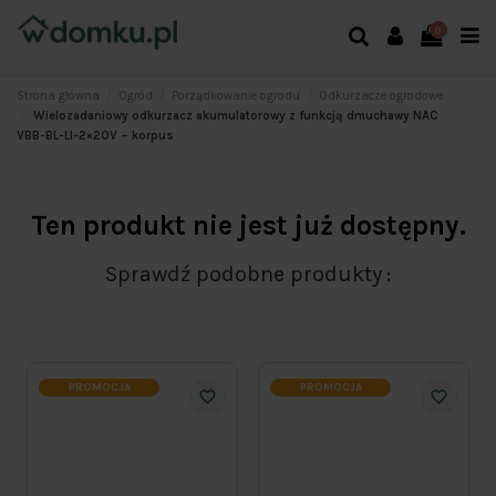
0
Strona główna
Ogród
Porządkowanie ogrodu
Odkurzacze ogrodowe
Wielozadaniowy odkurzacz akumulatorowy z funkcją dmuchawy NAC
VBB-BL-LI-2×20V – korpus
Ten produkt nie jest już dostępny.
Sprawdź podobne produkty
PROMOCJA
PROMOCJA