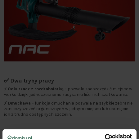
✅ Dwa tryby pracy
⚡
Odkurzacz z rozdrabniarką -
pozwala zaoszczędzić miejsce w
worku dzięki jednoczesnemu zasysaniu liści i ich szatkowaniu.
⚡ Dmuchawa -
funkcja dmuchania pozwala na szybkie zebranie
zanieczyszczeń organicznych w jednym miejscu lub usunięcie
ich z trudno dostępnych szczelin.