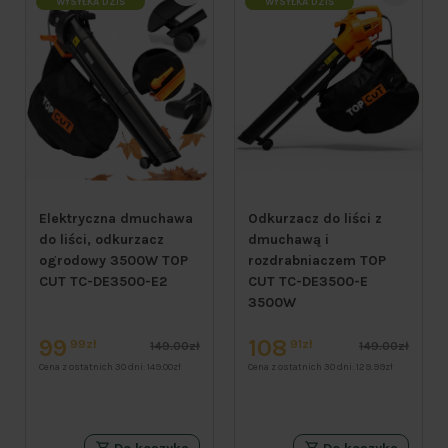
WYSYŁKA DZIŚ
WYSYŁKA DZIŚ
Elektryczna dmuchawa
Odkurzacz do liści z
do liści, odkurzacz
dmuchawą i
ogrodowy 3500W TOP
rozdrabniaczem TOP
CUT TC-DE3500-E2
CUT TC-DE3500-E
3500W
99
108
99zł
91zł
149.00zł
149.00zł
Cena z ostatnich 30 dni:
149.00zł
Cena z ostatnich 30 dni:
129.99zł