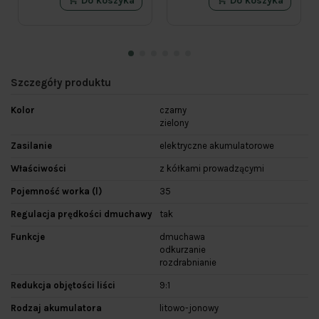
Do koszyka
Do koszyka
Szczegóły produktu
Kolor
czarny
zielony
Zasilanie
elektryczne akumulatorowe
Właściwości
z kółkami prowadzącymi
Pojemność worka (l)
35
Regulacja prędkości dmuchawy
tak
Funkcje
dmuchawa
odkurzanie
rozdrabnianie
Redukcja objętości liści
9:1
Rodzaj akumulatora
litowo-jonowy