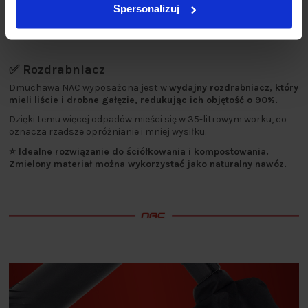
Spersonalizuj
✅ Rozdrabniacz
Dmuchawa NAC wyposażona jest w
wydajny rozdrabniacz, który
mieli liście i drobne gałęzie, redukując ich objętość o 90%.
Dzięki temu więcej odpadów mieści się w 35-litrowym worku, co
oznacza rzadsze opróżnianie i mniej wysiłku.
⭐ Idealne rozwiązanie do ściółkowania i kompostowania.
Zmielony materiał można wykorzystać jako naturalny nawóz.