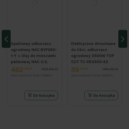
Spalinowy odkurzacz
Elektryczna dmuchawa
ogrodowy NAC BVP260-
do liści, odkurzacz
1-Y + Olej do mieszanki
ogrodowy 3500W TOP
paliwowej NAC 0,1L
CUT TC-DE3500-E2
462
99
69zł
99zł
523,99 zł
149,00 zł
Cena z ostatnich 30 dni:
551,68 zł
Cena z ostatnich 30 dni:
149,00 zł
Do koszyka
Do koszyka
PROMOCJA
PROMOCJA
PROMOCJA
PROMOCJA