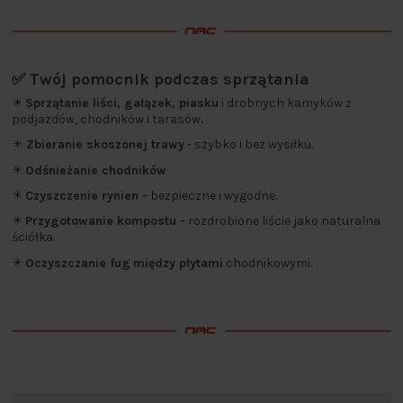
✅ Twój pomocnik podczas sprzątania
✴️
Sprzątanie liści, gałązek, piasku
i drobnych kamyków z
podjazdów, chodników i tarasów.
✴️
Zbieranie skoszonej trawy
- szybko i bez wysiłku.
✴️
Odśnieżanie chodników
✴️
Czyszczenie rynien -
bezpieczne i wygodne.
✴️
Przygotowanie kompostu -
rozdrobione liście jako naturalna
ściółka.
✴️
Oczyszczanie fug
między płytami
chodnikowymi.