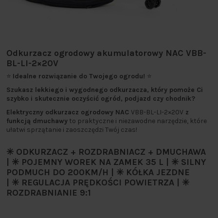
Odkurzacz ogrodowy akumulatorowy NAC VBB-
BL-LI-2×20V
⭐
Idealne rozwiązanie do Twojego ogrodu!
⭐
Szukasz lekkiego i wygodnego odkurzacza, który pomoże Ci
szybko i skutecznie oczyścić ogród, podjazd czy chodnik?
Elektryczny odkurzacz ogrodowy NAC
VBB-BL-LI-2×20V
z
funkcją dmuchawy
to praktyczne i niezawodne narzędzie, które
ułatwi sprzątanie i zaoszczędzi Twój czas!
✳️ ODKURZACZ + ROZDRABNIACZ + DMUCHAWA
| ✳️ POJEMNY WOREK NA ZAMEK 35 L | ✳️ SILNY
PODMUCH DO 200KM/H | ✳️ KÓŁKA JEZDNE
| ✳️ REGULACJA PRĘDKOŚCI POWIETRZA | ✳️
ROZDRABNIANIE 9:1