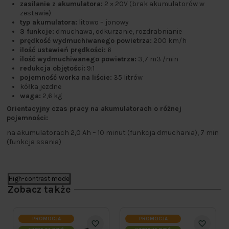
zasilanie z akumulatora:
2 × 20V (brak akumulatorów w
zestawie)
typ akumulatora:
litowo – jonowy
3 funkcje:
dmuchawa, odkurzanie, rozdrabnianie
prędkość wydmuchiwanego powietrza:
200 km/h
ilość ustawień prędkości:
6
ilość wydmuchiwanego powietrza:
3,7 m3 /min
redukcja objętości:
9:1
pojemność worka na liście:
35 litrów
kółka jezdne
waga:
2,6 kg
Orientacyjny czas pracy na akumulatorach o różnej
pojemności:
na akumulatorach 2,0 Ah – 10 minut (funkcja dmuchania), 7 min
(funkcja ssania)
High-contrast mode
Zobacz także
PROMOCJA
PROMOCJA