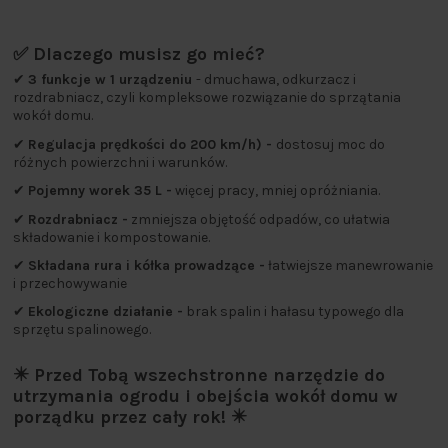
✅ Dlaczego musisz go mieć?
✔
3 funkcje w 1 urządzeniu
- dmuchawa, odkurzacz i
rozdrabniacz, czyli kompleksowe rozwiązanie do sprzątania
wokół domu.
✔
Regulacja prędkości do 200 km/h) -
dostosuj moc do
różnych powierzchni i warunków.
✔
Pojemny worek 35 L -
więcej pracy, mniej opróżniania.
✔
Rozdrabniacz -
zmniejsza objętość odpadów, co ułatwia
składowanie i kompostowanie.
✔
Składana rura i kółka prowadzące -
łatwiejsze manewrowanie
i przechowywanie
✔
Ekologiczne działanie -
brak spalin i hałasu typowego dla
sprzętu spalinowego.
✴️ Przed Tobą wszechstronne narzędzie do
utrzymania ogrodu i obejścia wokół domu w
porządku przez cały rok! ✴️