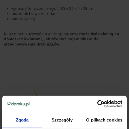
wymiary (dł. x szer. x wys.): 35 × 35 × 14/28 cm
materiał: trawa morska
masa: 0,2 kg
Kosz można używać na wiele sposobów;
może być osłonką na
doniczki z kwiatami, jak również pojemnikiem do
przechowywania drobiazgów.
Zgoda
Szczegóły
O plikach cookies