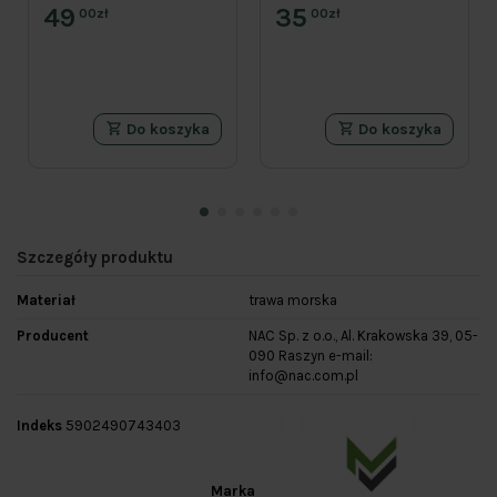
49
35
00zł
00zł
Do koszyka
Do koszyka
Szczegóły produktu
Materiał
trawa morska
Producent
NAC Sp. z o.o., Al. Krakowska 39, 05-
090 Raszyn e-mail:
info@nac.com.pl
Indeks
5902490743403
Marka