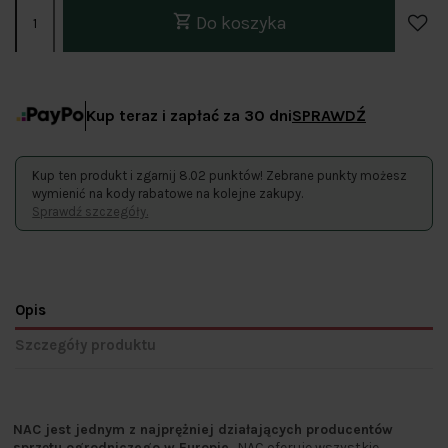
Do koszyka
Kup teraz i zapłać za 30 dni
SPRAWDŹ
Kup ten produkt i zgarnij 8.02 punktów! Zebrane punkty możesz
wymienić na kody rabatowe na kolejne zakupy.
Sprawdź szczegóły.
Opis
Szczegóły produktu
NAC jest jednym z najprężniej działających producentów
sprzętu ogrodniczego w Europie.
NAC oferuje wszystkie