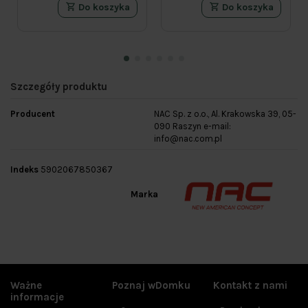
Do koszyka
Do koszyka
Szczegóły produktu
Producent
NAC Sp. z o.o., Al. Krakowska 39, 05-
090 Raszyn e-mail:
info@nac.com.pl
Indeks
5902067850367
Marka
Ważne
Poznaj wDomku
Kontakt z nami
informacje