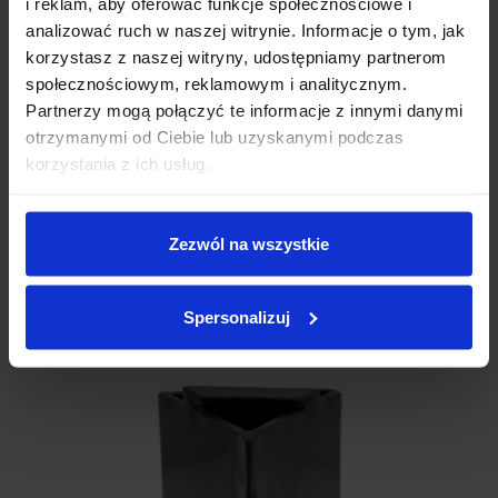
i reklam, aby oferować funkcje społecznościowe i
analizować ruch w naszej witrynie. Informacje o tym, jak
korzystasz z naszej witryny, udostępniamy partnerom
społecznościowym, reklamowym i analitycznym.
Partnerzy mogą połączyć te informacje z innymi danymi
Stalowy klin krzyżakowy
pozwala na łupanie klocków drewna na
4 części jednocześnie zwiększając tym wydajność oraz skracając
otrzymanymi od Ciebie lub uzyskanymi podczas
czas pracy.
korzystania z ich usług.
W podstawowym wyposażeniu łuparki dostępny jest klin dzielący
na 2 części.
Mocowanie w tym samym miejscu co klin podstawowy.
Zezwól na wszystkie
Spersonalizuj