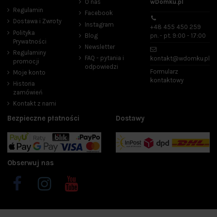
O nas
wDomku.pl
Regulamin
Facebook
Dostawa i Zwroty
Instagram
+48 455 450 259
Polityka
Blog
pn. - pt. 9:00 - 17:00
Prywatności
Newsletter
Regulaminy
FAQ - pytania i
kontakt@wdomku.pl
promocji
odpowiedzi
Formularz
Moje konto
kontaktowy
Historia
zamówień
Kontakt z nami
Bezpieczne płatności
Dostawy
Obserwuj nas