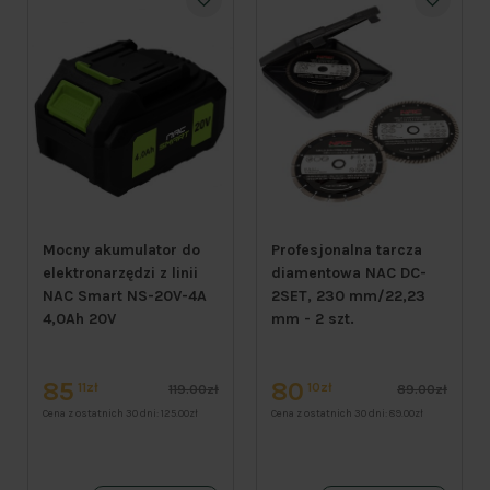
Mocny akumulator do
Profesjonalna tarcza
elektronarzędzi z linii
diamentowa NAC DC-
NAC Smart NS-20V-4A
2SET, 230 mm/22,23
4,0Ah 20V
mm - 2 szt.
85
80
11zł
10zł
119.00zł
89.00zł
Cena z ostatnich 30 dni:
125.00zł
Cena z ostatnich 30 dni:
89.00zł