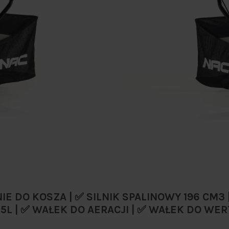
E DO KOSZA | ✅ SILNIK SPALINOWY 196 CM3 
L | ✅ WAŁEK DO AERACJI | ✅ WAŁEK DO WER