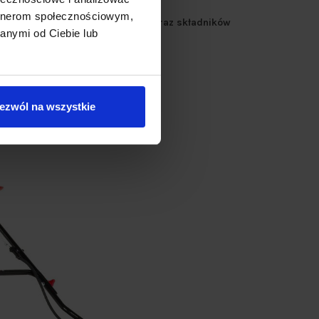
artnerom społecznościowym,
c lepszy dostęp powietrza, wody oraz składników
anymi od Ciebie lub
ezwól na wszystkie