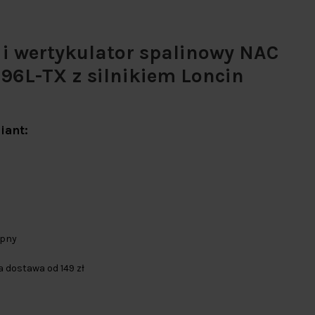
 i wertykulator spalinowy NAC
96L-TX z silnikiem Loncin
iant:
ępny
dostawa od 149 zł