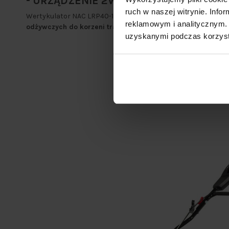
- URZĄDZENIE 2W1-
ruch w naszej witrynie. Inf
Wertykulator NAC LRP40-196L-TX
z silnikiem Loncin o poje
reklamowym i analitycznym. 
odżywczych do korzeni trawy.
uzyskanymi podczas korzysta