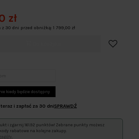
0 zł
 z 30 dni przed obniżką:
1 799,00 zł
Do koszyka
teraz i zapłać za 30 dni
SPRAWDŹ
ukt i zgarnij 161.92 punktów! Zebrane punkty możesz
kody rabatowe na kolejne zakupy.
egóły.