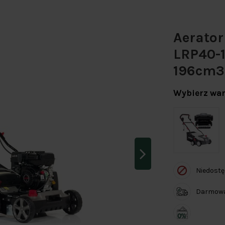
Aerator
LRP40-1
196cm3
Wybierz war
Niedost
Darmowa 