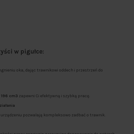
yści w pigułce:
mgnieniu oka, dając trawnikowi oddech i przestrzeń do
i 196 cm3
zapewni Ci efektywną i szybką pracę.
iałania
m urządzeniu pozwalają kompleksowo zadbać o trawnik.