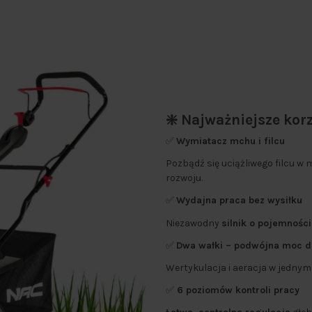
❇️ Najważniejsze korz
✅
Wymiatacz mchu i filcu
Pozbądź się uciążliwego filcu w 
rozwoju.
✅
Wydajna praca bez wysiłku
Niezawodny
silnik o pojemnośc
✅
Dwa wałki – podwójna moc dz
Wertykulacja i aeracja w jedny
✅
6 poziomów kontroli pracy