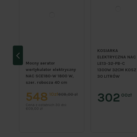
KOSIARKA
ELEKTRYCZNA NAC
Mocny aerator
LE13-32-PB-C
wertykulator elektryczny
1300W 32CM KOSZ
NAC SCE180-W 1800 W,
30 LITRÓW
szer. robocza 40 cm
548
302
10zł
609,00 zł
00zł
Cena z ostatnich 30 dni:
609,00 zł