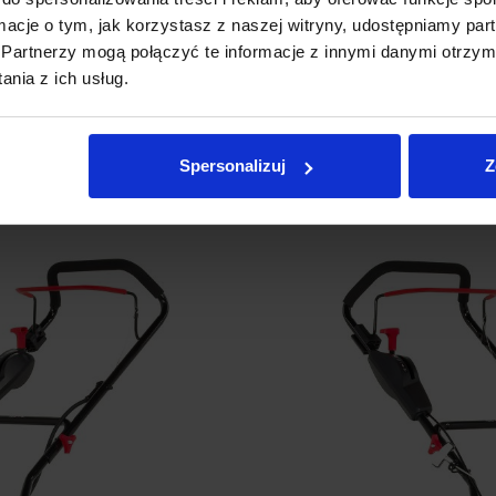
ormacje o tym, jak korzystasz z naszej witryny, udostępniamy p
mności 196 cm3
usuwa mech, chwasty i sfilcowaną trawę, wspierają
Partnerzy mogą połączyć te informacje z innymi danymi otrzym
nia z ich usług.
Spersonalizuj
Z