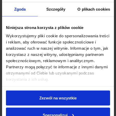
SPOSÓB UŻYCIA:
Zgoda
Szczegóły
O plikach cookies
Przed użyciem upewnij się, że toaleta jest czysta.
Umieść aplikator krążka żelowego tak, aby przycisk znalazł
Niniejsza strona korzysta z plików cookie
się w pierwszym otworze. Zdejmij korek i zachowaj go.
Przystaw aplikator krążka żelowego otwartą stroną do
Wykorzystujemy pliki cookie do spersonalizowania treści
wewnętrznej strony muszli toaletowej w miejscu, gdzie
i reklam, aby oferować funkcje społecznościowe i
przepływ wody uaktywni krążek.
analizować ruch w naszej witrynie. Informacje o tym, jak
Przyciskając uchwyt z aplikatorem do wnętrza muszli,
wciśnij przycisk uwalniający krążek żelowy. Przycisk
korzystasz z naszej witryny, udostępniamy partnerom
powinien przemieścić się do następnego otworu. Wyjmij
społecznościowym, reklamowym i analitycznym.
urządzenie, pozostawiając żelowy krążek przyklejony do
Partnerzy mogą połączyć te informacje z innymi danymi
wnętrza muszli toaletowej. Nałóż szczelnie korek. Spuść
wodę, aby uaktywnić krążek żelowy.
otrzymanymi od Ciebie lub uzyskanymi podczas
korzystania z ich usług.
Po aplikacji żelowy krążek może być atrakcyjny dla dzieci. Używaj
produktu w miejscu najmniej widocznym dla dzieci.
Nadaje się
do szamba.
Zezwól na wszystkie
Spersonalizuj