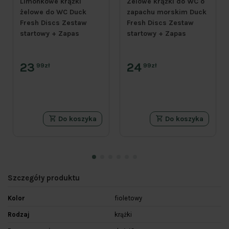
Limonkowe krążki
Żelowe krążki do WC o
żelowe do WC Duck
zapachu morskim Duck
Fresh Discs Zestaw
Fresh Discs Zestaw
startowy + Zapas
startowy + Zapas
23
24
99zł
99zł
Do koszyka
Do koszyka
Szczegóły produktu
Kolor
fioletowy
Rodzaj
krążki