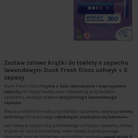
Zestaw żelowe krążki do toalety o zapachu
lawendowym Duck Fresh Discs uchwyt + 3
zapasy
Duck Fresh Discs
trzyma z dala zabrudzenia i nieprzyjemne
zapachy
od Twojej toalety oraz odświeża ją przy każdym
spłukaniu, nadając toalecie
przyjemnego lawendowego
zapachu
.
Nasza unikalna formuła przy każdym spłukaniu aktywuje
osłonę
ochronną
, która pomaga
zapobiegać osadzaniu się kamienia
.
Jest łatwy w użyciu! Użyj plastikowego uchwytu i zaaplikuj żelowy
krążek na muszli klozetowej. Jeden świeży krążek pomaga
utrzymać muszlę klozetową w czystości i połysku
nawet przez 6