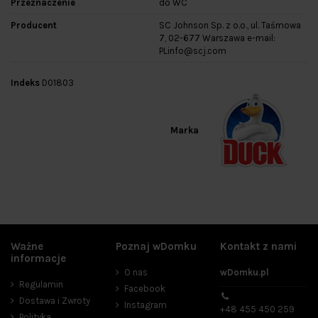
Przeznaczenie
do WC
Producent
SC Johnson Sp. z o.o., ul. Taśmowa
7, 02-677 Warszawa e-mail:
PLinfo@scj.com
Indeks
D01803
Marka
Ważne
Poznaj wDomku
Kontakt z nami
informacje
O nas
wDomku.pl
Regulamin
Facebook
Dostawa i Zwroty
Instagram
+48 455 450 259
Polityka