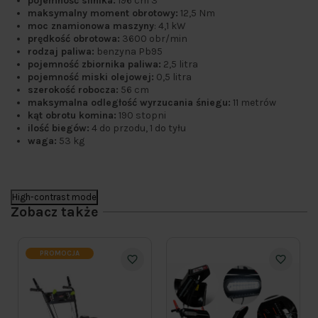
pojemność silnika:
196 cm 3
maksymalny moment obrotowy:
12,5 Nm
moc znamionowa maszyny
: 4,1 kW
prędkość obrotowa:
3600 obr/min
rodzaj paliwa:
benzyna Pb95
pojemność zbiornika paliwa:
2,5 litra
pojemność miski olejowej:
0,5 litra
szerokość robocza:
56 cm
maksymalna odległość wyrzucania śniegu:
11 metrów
kąt obrotu komina:
190 stopni
ilość biegów:
4 do przodu, 1 do tyłu
waga:
53 kg
High-contrast mode
Zobacz także
PROMOCJA