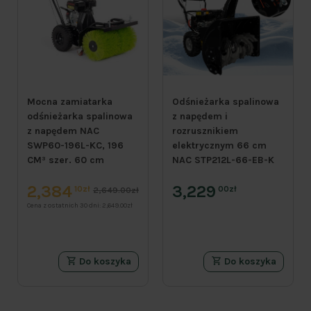
Mocna zamiatarka
Odśnieżarka spalinowa
odśnieżarka spalinowa
z napędem i
z napędem NAC
rozrusznikiem
SWP60-196L-KC, 196
elektrycznym 66 cm
CM³ szer. 60 cm
NAC STP212L-66-EB-K
2,384
3,229
10zł
00zł
2,649.00zł
Cena z ostatnich 30 dni:
2,649.00zł
Do koszyka
Do koszyka