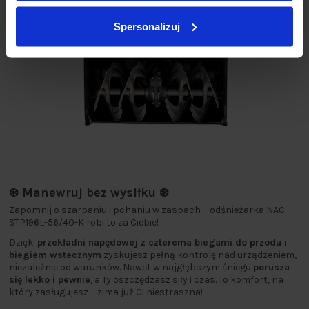
Spersonalizuj
❄️ Manewruj bez wysiłku ❄️
Zapomnij o szarpaniu i pchaniu w zaspach – odśnieżarka NAC
STP196L-56/40-K robi to za Ciebie!
Dzięki
przekładni napędowej z czterema biegami do przodu i
biegiem wstecznym
zyskujesz pełną kontrolę nad urządzeniem,
niezależnie od warunków. Nawet w najgłębszym śniegu
porusza
się lekko i pewnie
, a Ty oszczędzasz siły i czas. To komfort, na
który zasługujesz – zima już Ci niestraszna!