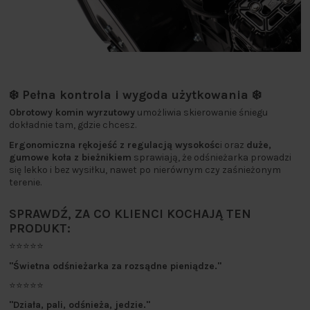
❄️ Pełna kontrola i wygoda użytkowania ❄️
Obrotowy komin wyrzutowy
umożliwia skierowanie śniegu
dokładnie tam, gdzie chcesz.
Ergonomiczna rękojeść z regulacją wysokośc
i oraz
duże,
gumowe koła z bieżnikiem
sprawiają, że odśnieżarka prowadzi
się lekko i bez wysiłku, nawet po nierównym czy zaśnieżonym
terenie.
SPRAWDŹ, ZA CO KLIENCI KOCHAJĄ TEN
PRODUKT:
⭐⭐⭐⭐⭐
"Świetna odśnieżarka za rozsądne pieniądze."
⭐⭐⭐⭐⭐
"Działa, pali, odśnieża, jedzie."