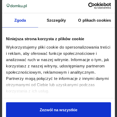
zaskoczy!
Niezależnie od tego, czy masz do czynienia
z lekkim puchem, czy
twardą, zlodowaciałą warstwą śniegu
– ta maszyna poradzi
Zgoda
Szczegóły
O plikach cookies
sobie z każdym wyzwaniem.
Stworzona z myślą o pracy w
ekstremalnych warunkach
, idealnie
sprawdza się podczas
oczyszczania dróg dojazdowych, alejek,
chodników czy parkingów
. To niezastąpione narzędzie, które
Niniejsza strona korzysta z plików cookie
przywraca przejezdność i bezpieczeństwo tam, gdzie inne
Wykorzystujemy pliki cookie do spersonalizowania treści
sprzęty zawodzą.
i reklam, aby oferować funkcje społecznościowe i
analizować ruch w naszej witrynie. Informacje o tym, jak
korzystasz z naszej witryny, udostępniamy partnerom
społecznościowym, reklamowym i analitycznym.
Partnerzy mogą połączyć te informacje z innymi danymi
otrzymanymi od Ciebie lub uzyskanymi podczas
korzystania z ich usług.
Zezwól na wszystkie