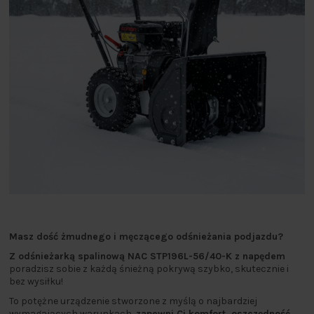
Masz dość żmudnego i męczącego odśnieżania podjazdu?
Z odśnieżarką spalinową NAC STP196L-56/40-K z napędem
poradzisz sobie z każdą śnieżną pokrywą szybko, skutecznie i
bez wysiłku!
To potężne urządzenie stworzone z myślą o najbardziej
wymagających warunkach,
zapewni Ci komfort, oszczędność