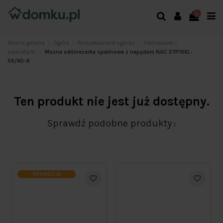
0
Strona główna
Ogród
Porządkowanie ogrodu
Odśnieżarki i
zamiatarki
Mocna odśnieżarka spalinowa z napędem NAC STP196L-
56/40-K
Ten produkt nie jest już dostępny.
Sprawdź podobne produkty
PROMOCJA