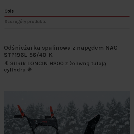
Opis
Szczegóły produktu
Odśnieżarka spalinowa z napędem NAC
STP196L-56/40-K
✴️ Silnik LONCIN H200 z żeliwną tuleją
cylindra ✴️