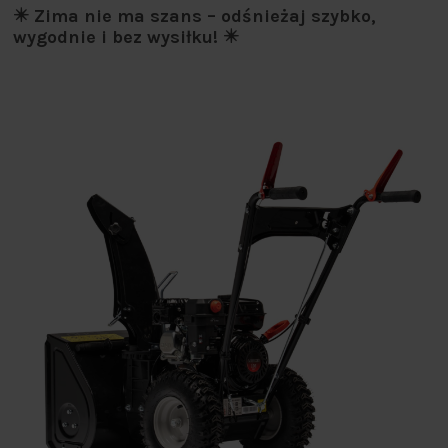
✴️ Zima nie ma szans – odśnieżaj szybko,
wygodnie i bez wysiłku! ✴️