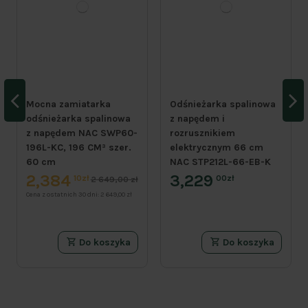
Mocna zamiatarka
Odśnieżarka spalinowa
odśnieżarka spalinowa
z napędem i
z napędem NAC SWP60-
rozrusznikiem
196L-KC, 196 CM³ szer.
elektrycznym 66 cm
60 cm
NAC STP212L-66-EB-K
2,384
3,229
10zł
00zł
2 649,00 zł
Cena z ostatnich 30 dni:
2 649,00 zł
Do koszyka
Do koszyka
PROMOCJA