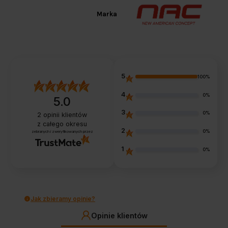
Marka
5
100%
4
0%
5.0
3
0%
2
opinii klientów
z całego okresu
2
0%
zebranych i zweryfikowanych przez
1
0%
Jak zbieramy opinie?
Opinie klientów