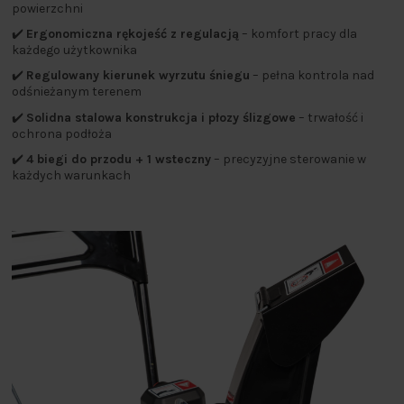
powierzchni
✔️
Ergonomiczna rękojeść z regulacją
– komfort pracy dla
każdego użytkownika
✔️
Regulowany kierunek wyrzutu śniegu
– pełna kontrola nad
odśnieżanym terenem
✔️
Solidna stalowa konstrukcja i płozy ślizgowe
– trwałość i
ochrona podłoża
✔️
4 biegi do przodu + 1 wsteczny
– precyzyjne sterowanie w
każdych warunkach