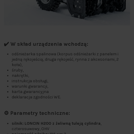
✔️ W skład urządzenia wchodzą:
odśnieżarka spalinowa (korpus odśnieżarki z panelem i
jedną rękojeścią, druga rękojeść, rynna z akcesoriami, 2
koła),
śruby,
nakrętki,
instrukcja obsługi,
warunki gwarancji,
karta gwarancyjna
deklaracja zgodności WE.
⚙️ Parametry techniczne:
silnik:
LONCIN H200 z
żeliwną tuleją cylindra
,
czterosuwowy, OHV