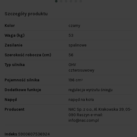
Szczegóły produktu
Kolor
czarny
Waga (kg)
53
Zasilanie
spalinowe
Szerokość robocza (cm)
56
Typ silnika
OHV
czterosuwowy
Pojemność silnika
196 cm³
Dodatkowe funkcje
regulacja wyrzutu śniegu
Napęd
napęd na koła
Producent
NAC Sp. z o.o., Al. Krakowska 39, 05-
090 Raszyn e-mail:
info@nac.com.pl
Indeks
5900607536924