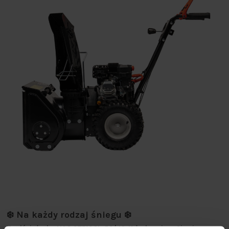
❄️ Na każdy rodzaj śniegu ❄️
Z odśnieżarką NAC STP196L-56/40-K żadna zima Cię nie