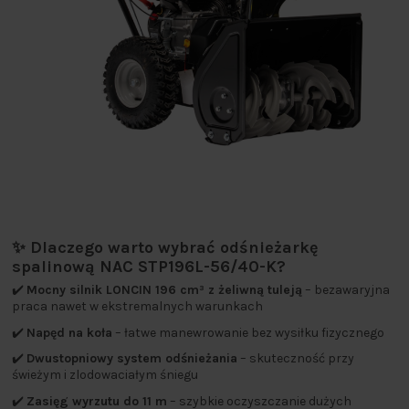
✨ Dlaczego warto wybrać odśnieżarkę
spalinową NAC STP196L-56/40-K?
✔️
Mocny silnik LONCIN 196 cm³ z żeliwną tuleją
– bezawaryjna
praca nawet w ekstremalnych warunkach
✔️
Napęd na koła
– łatwe manewrowanie bez wysiłku fizycznego
✔️
Dwustopniowy system odśnieżania
– skuteczność przy
świeżym i zlodowaciałym śniegu
✔️
Zasięg wyrzutu do 11 m
– szybkie oczyszczanie dużych