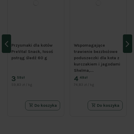
Przysmaki dla kotów
Wspomagające
PreVital Snack, łosoś
trawienie bezzbożowe
pstrąg śledź 60 g
poduszeczki dla kota z
kurczakiem i jagodami
Shelma,...
3
4
59zł
49zł
59,83 zł / kg
74,83 zł / kg
Do koszyka
Do koszyka