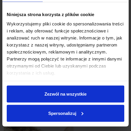
Niniejsza strona korzysta z plików cookie
Wykorzystujemy pliki cookie do spersonalizowania treści
i reklam, aby oferować funkcje społecznościowe i
analizować ruch w naszej witrynie. Informacje o tym, jak
korzystasz z naszej witryny, udostępniamy partnerom
12x Chrupiące poduszeczki z wołowiną i
społecznościowym, reklamowym i analitycznym.
borówkami, Shelma 60g
Partnerzy mogą połączyć te informacje z innymi danymi
- ZESTAW -
otrzymanymi od Ciebie lub uzyskanymi podczas
korzystania z ich usług.
Uzupełniająca karma dla kotów. Przekąska dla kotów bez
dodatku zbóż w postaci chrupiących poduszeczek,
które
wzmocnią odporność Twojego pupila.
Zezwól na wszystkie
Spersonalizuj