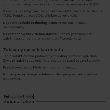
pochodne mleka, owoce (sok z borówki amerykańskiej 0,45%).
Składniki analityczne:
Białko surowe 24,0%, Zawartość tłuszczu
17,5%, Popiół surowy 7,0%, Włókno surowe 4,0%.
Dodatki/Dodatki technologiczne:
Przeciwutleniacze,
konserwanty.
Rekomendowana dzienna dawka:
8 do 20 przekąsek, w
zależności od rozmiaru i masy ciała Twojego kota.
Zalecany sposób karmienia
Ten produkt można podawać o dowolnej porze w ciągu dnia.
Zawsze należy zapewnić kotu dostęp do świeżej, czystej wody.
Przechowywać
w chłodnym i suchym miejscu.
Numer partii/data przydatności do spożycia
: patrz kod na
opakowaniu.
High-contrast mode
Zobacz także