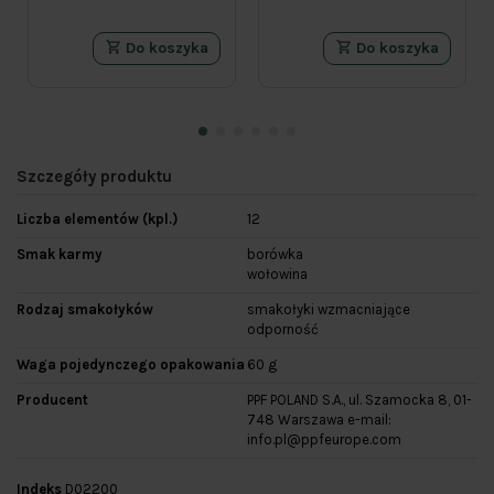
Do koszyka
Do koszyka
Szczegóły produktu
Liczba elementów (kpl.)
12
Smak karmy
borówka
wołowina
Rodzaj smakołyków
smakołyki wzmacniające
odporność
Waga pojedynczego opakowania
60 g
Producent
PPF POLAND S.A., ul. Szamocka 8, 01-
748 Warszawa e-mail:
info.pl@ppfeurope.com
Indeks
D02200