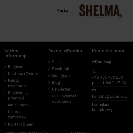
Marka
Ważne
Poznaj wDomku
Kontakt z nami
informacje
O nas
wDomku.pl
Regulamin
Facebook
Dostawa i Zwroty
Instagram
+48 455 450 259
Polityka
Blog
pn. - pt. 9:00 - 17:00
Prywatności
Newsletter
Regulaminy
FAQ - pytania i
kontakt@wdomku.pl
promocji
odpowiedzi
Formularz
Moje konto
kontaktowy
Historia
zamówień
Kontakt z nami