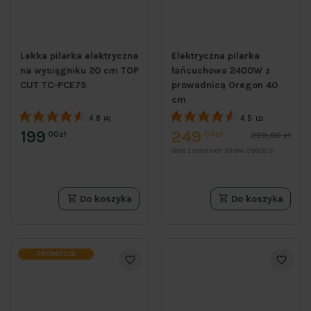
Lekka pilarka elektryczna
Elektryczna pilarka
na wysięgniku 20 cm TOP
łańcuchowa 2400W z
CUT TC-PCE75
prowadnicą Oregon 40
cm
4.8
4.5
(4)
(2)
199
249
00zł
00zł
299,00 zł
Cena z ostatnich 30 dni:
299,00 zł
Do koszyka
Do koszyka
PROMOCJA