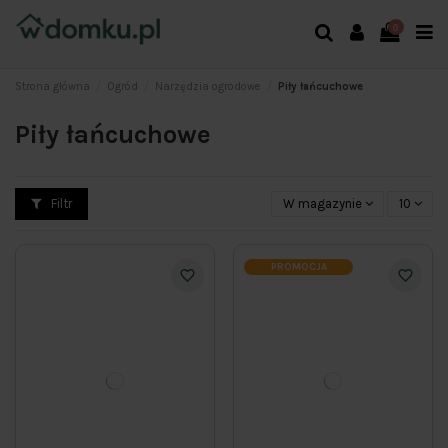
0
Strona główna
Ogród
Narzędzia ogrodowe
Piły łańcuchowe
Piły łańcuchowe
Filtr
W magazynie
10
PROMOCJA