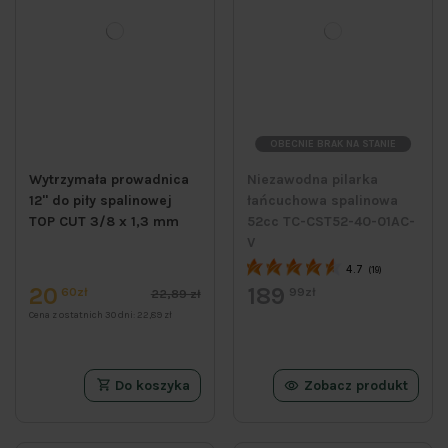
OBECNIE BRAK NA STANIE
Wytrzymała prowadnica
Niezawodna pilarka
12" do piły spalinowej
łańcuchowa spalinowa
TOP CUT 3/8 x 1,3 mm
52cc TC-CST52-40-01AC-
V
4.7
(19)
20
189
60zł
99zł
22,89 zł
Cena z ostatnich 30 dni:
22,89 zł
Do koszyka
Zobacz produkt