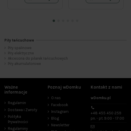
Piły łańcuchowe
Piły spalinowe
Kategorie
Piły elektryczne
Akcesoria do pilarek łańcuchowych
Akcesoria do pilarek łańcuchowych
7
Piły akumulatorowe
Piły elektryczne
2
Piły spalinowe
1
Cena
Ważne
Poznaj wDomku
Kontakt z nami
informacje
zł
zł
O nas
wDomku.pl
Regulamin
Facebook
Dostawa i Zwroty
Producenci
Instagram
+48 455 450 259
Polityka
Blog
pn. - pt. 9:00 - 17:00
Prywatności
Newsletter
Regulaminy