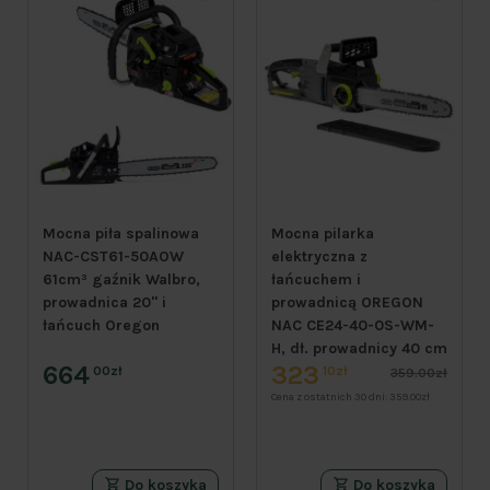
Mocna piła spalinowa
Mocna pilarka
NAC-CST61-50AOW
elektryczna z
61cm³ gaźnik Walbro,
łańcuchem i
prowadnica 20" i
prowadnicą OREGON
łańcuch Oregon
NAC CE24-40-0S-WM-
H, dł. prowadnicy 40 cm
664
323
00zł
10zł
359.00zł
Cena z ostatnich 30 dni:
359.00zł
Do koszyka
Do koszyka