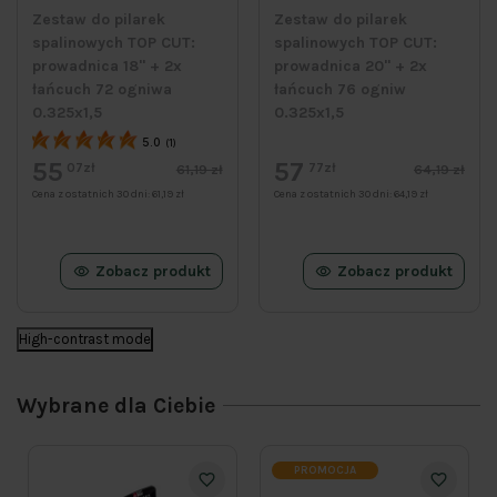
Zestaw do pilarek
Zestaw do pilarek
spalinowych TOP CUT:
spalinowych TOP CUT:
prowadnica 18" + 2x
prowadnica 20" + 2x
łańcuch 72 ogniwa
łańcuch 76 ogniw
0.325x1,5
0.325x1,5
5.0
(1)
55
57
07zł
77zł
61,19 zł
64,19 zł
Cena z ostatnich 30 dni:
61,19 zł
Cena z ostatnich 30 dni:
64,19 zł
Zobacz produkt
Zobacz produkt
High-contrast mode
Wybrane dla Ciebie
PROMOCJA