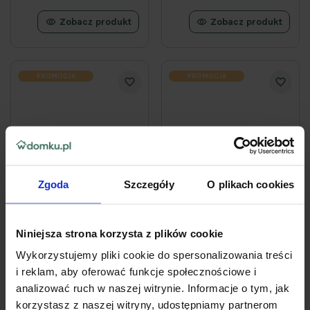
Zobacz produkt
Zobacz produkt
PROMOCJA
PROMOCJA
Zgoda
Szczegóły
O plikach cookies
Niniejsza strona korzysta z plików cookie
OBECNIE BRAK NA STANIE
OBECNIE BRAK NA STANIE
Wykorzystujemy pliki cookie do spersonalizowania treści
Zestaw do pilarek
Zestaw do pilarek
i reklam, aby oferować funkcje społecznościowe i
spalinowych TOP CUT:
spalinowych TOP CUT:
prowadnica 14" + 2x
prowadnica 16" + 2x
analizować ruch w naszej witrynie. Informacje o tym, jak
łańcuch 60 ogniw
łańcuch 66 ogniw
korzystasz z naszej witryny, udostępniamy partnerom