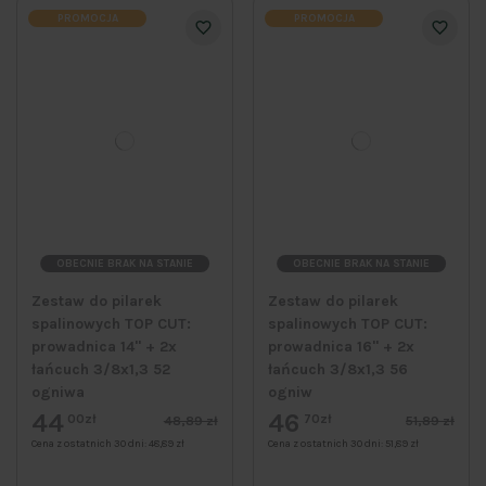
PROMOCJA
PROMOCJA
OBECNIE BRAK NA STANIE
OBECNIE BRAK NA STANIE
Zestaw do pilarek
Zestaw do pilarek
spalinowych TOP CUT:
spalinowych TOP CUT:
prowadnica 14" + 2x
prowadnica 16" + 2x
łańcuch 3/8x1,3 52
łańcuch 3/8x1,3 56
ogniwa
ogniw
44
46
00zł
70zł
48,89 zł
51,89 zł
Cena z ostatnich 30 dni:
48,89 zł
Cena z ostatnich 30 dni:
51,89 zł