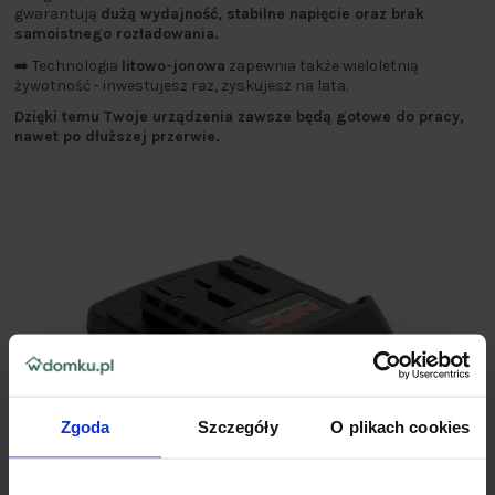
gwarantują
dużą wydajność, stabilne napięcie oraz brak
samoistnego rozładowania.
➡️ Technologia
litowo-jonowa
zapewnia także wieloletnią
żywotność - inwestujesz raz, zyskujesz na lata.
Dzięki temu Twoje urządzenia zawsze będą gotowe do pracy,
nawet po dłuższej przerwie.
Zgoda
Szczegóły
O plikach cookies