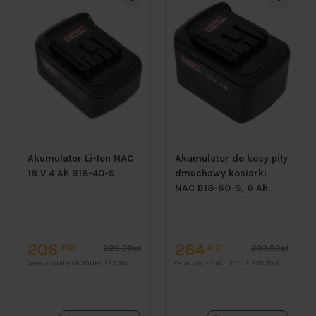
Akumulator Li-Ion NAC
Akumulator do kosy piły
18 V 4 Ah B18-40-S
dmuchawy kosiarki
NAC B18-60-S, 6 Ah
206
264
91zł
51zł
229.90zł
293.90zł
Cena z ostatnich 30 dni:
229.90zł
Cena z ostatnich 30 dni:
293.90zł