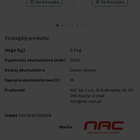
Do koszyka
Do koszyka
Szczegóły produktu
Waga (kg)
0,3 kg
Pojemność akumulatora (mAh)
2000
Rodzaj akumulatora
litowo-jonowy
Napięcie akumulatorowe (V)
18
Producent
NAC Sp. z o.o., Al. Krakowska 39, 05-
090 Raszyn e-mail:
info@nac.com.pl
Indeks
5905842506008
Marka