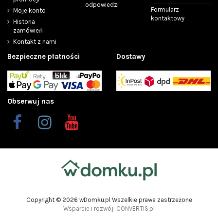
odpowiedzi
Formularz
Moje konto
kontaktowy
Historia
zamówień
Kontakt z nami
Bezpieczne płatności
Dostawy
Obserwuj nas
Copyright © 2026 wDomku.pl Wszelkie prawa zastrzeżone
Wsparcie i rozwój: CONVERTIS.pl