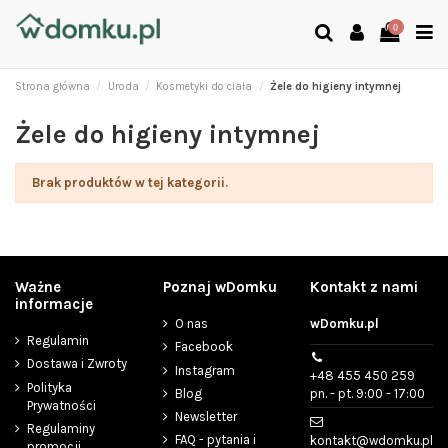
0
Strona główna
Uroda
Kosmetyki do ciała
Żele do higieny intymnej
Żele do higieny intymnej
Brak produktów w tej kategorii.
Ważne
Poznaj wDomku
Kontakt z nami
informacje
O nas
wDomku.pl
Regulamin
Facebook
Dostawa i Zwroty
Instagram
+48 455 450 259
Polityka
Blog
pn. - pt. 9:00 - 17:00
Prywatności
Newsletter
Regulaminy
FAQ - pytania i
kontakt@wdomku.pl
promocji