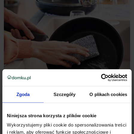
Zgoda
Szczegóły
O plikach cookies
Niniejsza strona korzysta z plików cookie
Wykorzystujemy pliki cookie do spersonalizowania treści
✔ Zmywak do delikatnych powierzchni JAN Niezbędny został
i reklam, aby oferować funkcje społecznościowe i