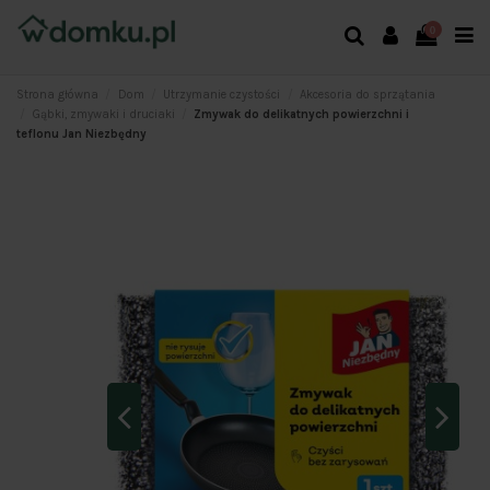
0
Strona główna
Dom
Utrzymanie czystości
Akcesoria do sprzątania
Gąbki, zmywaki i druciaki
Zmywak do delikatnych powierzchni i
teflonu Jan Niezbędny