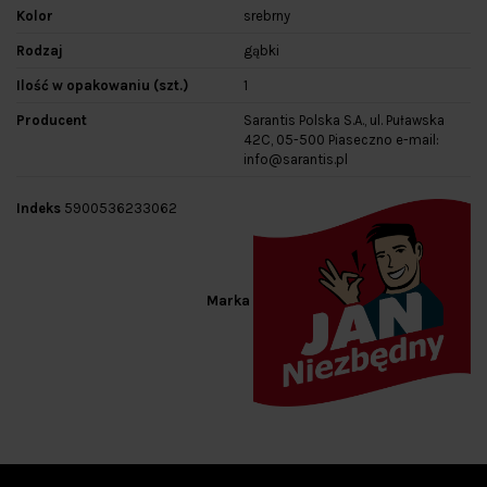
Kolor
srebrny
Rodzaj
gąbki
Ilość w opakowaniu (szt.)
1
Producent
Sarantis Polska S.A., ul. Puławska
42C, 05-500 Piaseczno e-mail:
info@sarantis.pl
Indeks
5900536233062
Marka