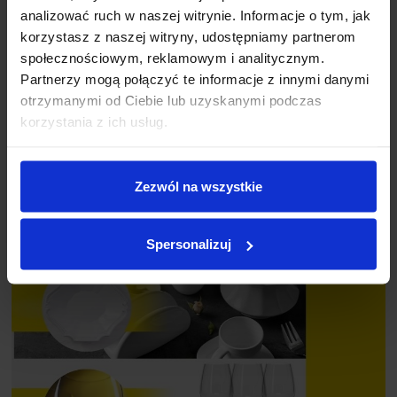
zaprojektowany z myślą o
teflonowych, ceramicznych i
analizować ruch w naszej witrynie. Informacje o tym, jak
stalowych patelniach oraz garnkach
, z którymi należy
korzystasz z naszej witryny, udostępniamy partnerom
obchodzić się ostrożnie, ale skutecznie.
społecznościowym, reklamowym i analitycznym.
Partnerzy mogą połączyć te informacje z innymi danymi
otrzymanymi od Ciebie lub uzyskanymi podczas
korzystania z ich usług.
Zezwól na wszystkie
Spersonalizuj