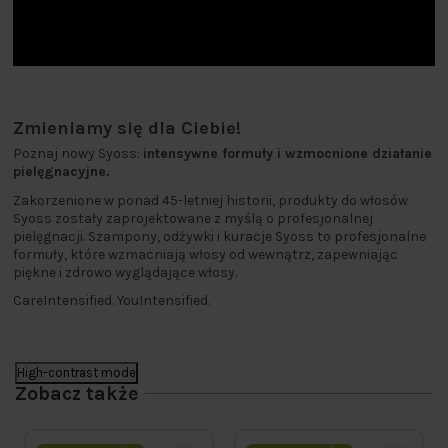
Zmieniamy się dla Ciebie!
Poznaj nowy Syoss:
intensywne formuły i wzmocnione działanie
pielęgnacyjne.
Zakorzenione w ponad 45-letniej historii, produkty do włosów
Syoss zostały zaprojektowane z myślą o profesjonalnej
pielęgnacji. Szampony, odżywki i kuracje Syoss to profesjonalne
formuły, które wzmacniają włosy od wewnątrz, zapewniając
piękne i zdrowo wyglądające włosy.
CareIntensified. YouIntensified.
High-contrast mode
Zobacz także