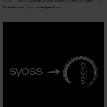
natychmiast przepłukać je wodą. Stosować rękawice ochronne.
Przechowywać poza zasięgiem dzieci.