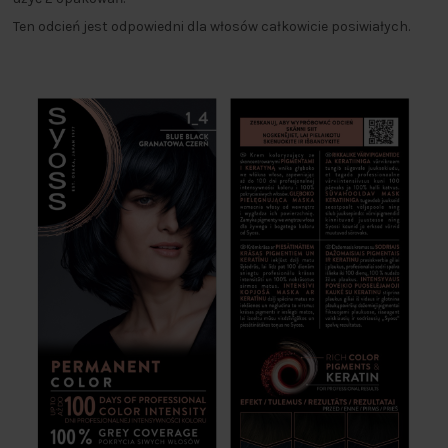
Ten odcień jest odpowiedni dla włosów całkowicie posiwiałych.