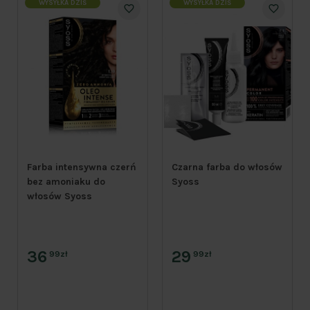
WYSYŁKA DZIŚ
WYSYŁKA DZIŚ
Farba intensywna czerń
Czarna farba do włosów
bez amoniaku do
Syoss
włosów Syoss
36
29
99zł
99zł