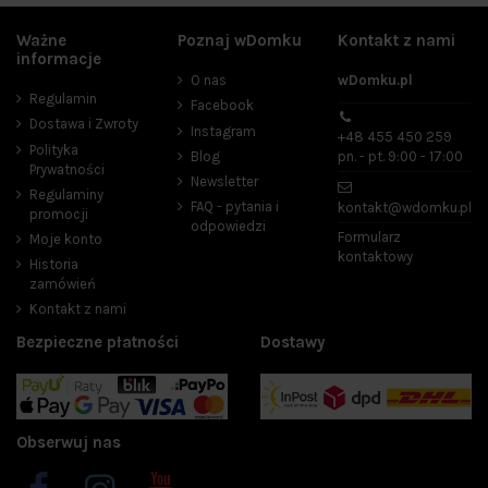
Ważne
Poznaj wDomku
Kontakt z nami
informacje
O nas
wDomku.pl
Regulamin
Facebook
Dostawa i Zwroty
Instagram
+48 455 450 259
Polityka
Blog
pn. - pt. 9:00 - 17:00
Prywatności
Newsletter
Regulaminy
FAQ - pytania i
kontakt@wdomku.pl
promocji
odpowiedzi
Formularz
Moje konto
kontaktowy
Historia
zamówień
Kontakt z nami
Bezpieczne płatności
Dostawy
Obserwuj nas