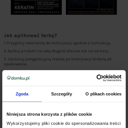
Jak aplikować farbę?
1. Przygotuj mieszankę do koloryzacji zgodnie z instrukcją.
2. Aplikuj produkt na całą długość włosów lub na odrosty.
3. Zastosuj pielęgnacyjną maskę po koloryzacji dodaną do
opakowania.
Przed użyciem zapoznaj się ze środkami ostrożności opisanymi
na drugiej stronie instrukcji użycia zawartej w opakowaniu
(znajdziesz je również w galerii na górze strony).
Dla optymalnej pielęgnacji włosów rekomendujemy szampon
Zgoda
Szczegóły
O plikach cookies
oraz intensywną odżywkę SYOSS IntenseKeratin.
Niniejsza strona korzysta z plików cookie
Wykorzystujemy pliki cookie do spersonalizowania treści