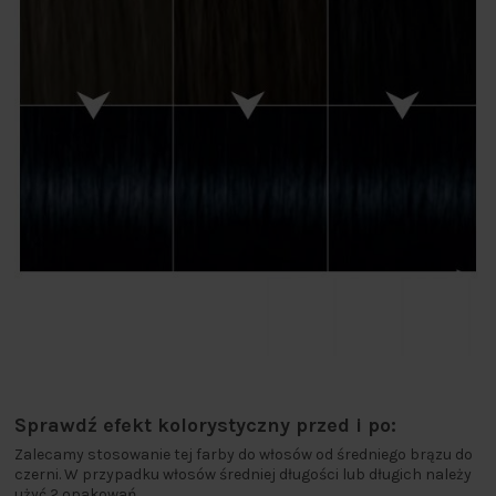
Sprawdź efekt kolorystyczny przed i po:
Zalecamy stosowanie tej farby do włosów od średniego brązu do
czerni. W przypadku włosów średniej długości lub długich należy
użyć 2 opakowań.