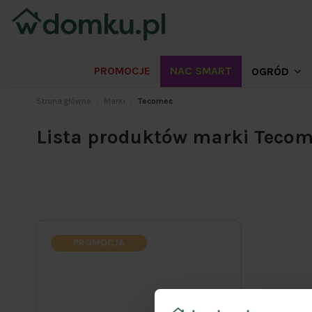
PROMOCJE
NAC SMART
OGRÓD
Strona główna
Marki
Tecomec
Lista produktów marki Teco
PROMOCJA