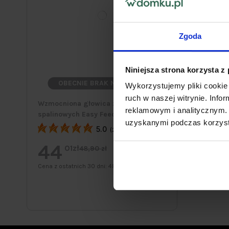
Zgoda
Niniejsza strona korzysta z
OBECNIE BRAK NA STANIE
Wykorzystujemy pliki cookie 
ruch w naszej witrynie. Inf
Wzmocniona głowica żyłkowa do kos
reklamowym i analitycznym. 
spalinowych Easy Feed TECOMEC
uzyskanymi podczas korzysta
5.0
(2)
44
01zł
48,90 zł
Cena z ostatnich 30 dni:
48,90 zł