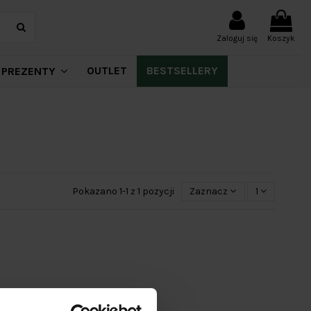
Zaloguj się
Koszyk
OUTLET
BESTSELLERY
PREZENTY
Pokazano 1-1 z 1 pozycji
Zaznacz
1