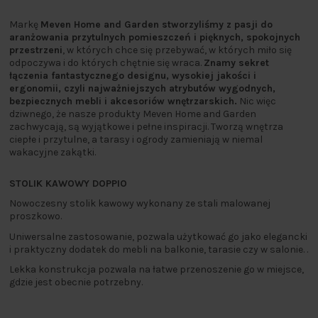
Markę
Meven Home and Garden stworzyliśmy z pasji do
aranżowania przytulnych pomieszczeń i pięknych, spokojnych
przestrzeni
, w których chce się przebywać, w których miło się
odpoczywa i do których chętnie się wraca.
Znamy sekret
łączenia fantastycznego designu, wysokiej jakości i
ergonomii, czyli najważniejszych atrybutów wygodnych,
bezpiecznych mebli i akcesoriów wnętrzarskich.
Nic więc
dziwnego, że nasze produkty Meven Home and Garden
zachwycają, są wyjątkowe i pełne inspiracji. Tworzą wnętrza
ciepłe i przytulne, a tarasy i ogrody zamieniają w niemal
wakacyjne zakątki.
STOLIK KAWOWY DOPPIO
Nowoczesny stolik kawowy wykonany ze stali malowanej
proszkowo.
Uniwersalne zastosowanie, pozwala użytkować go jako elegancki
i praktyczny dodatek do mebli na balkonie, tarasie czy w salonie. .
Lekka konstrukcja pozwala na łatwe przenoszenie go w miejsce,
gdzie jest obecnie potrzebny.