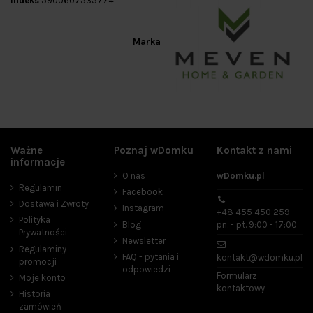
Indeks
5900607535774
Marka
Ważne
Poznaj wDomku
Kontakt z nami
informacje
O nas
wDomku.pl
Regulamin
Facebook
Dostawa i Zwroty
Instagram
+48 455 450 259
Polityka
Blog
pn. - pt. 9:00 - 17:00
Prywatności
Newsletter
Regulaminy
FAQ - pytania i
kontakt@wdomku.pl
promocji
odpowiedzi
Formularz
Moje konto
kontaktowy
Historia
zamówień