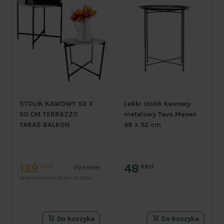
STOLIK KAWOWY 53 X
Lekki stolik kawowy
50 CM TERRAZZO
metalowy Tavo Meven
TARAS BALKON
46 x 52 cm
139
48
00zł
99zł
227.00zł
Cena z ostatnich 30 dni:
227.00zł
Do koszyka
Do koszyka