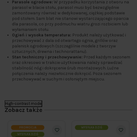
Parasole ogrodowe:
W przypadku korzystania z otworu na
parasol w blacie stołu, parasol musi być bezwzględnie
zamontowany również w dedykowanej, ciężkiej podstawie
pod stołem. Sam blat nie stanowi wystarczającego oparcia
dla parasola, co przy podmuchu wiatru grozi rozbiciem lub
wyłamaniem stołu.
Ogień i wysoka temperatura:
Produkt należy użytkować i
przechowywać z dala od otwartego ognia, grillów oraz
palenisk ogrodowych (szczególnie modele z tworzyw
sztucznych, drewna i technorattanu).
Stan techniczny i przechowywanie:
Przed każdym sezonem
oraz okresowo w trakcie użytkowania należy sprawdzać
stabilność nóg i dokręcenie śrub montażowych. Luźne
połączenia należy niezwłocznie dokręcić. Poza sezonem
przechowywać w suchym i osłoniętym miejscu.
High-contrast mode
Zobacz także
PROMOCJA
WYSYŁKA DZIŚ
WYSYŁKA DZIŚ