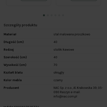
Szczegóły produktu
Materiał
stal malowana proszkowo
Długość (cm)
40
Rodzaj
stoliki kawowe
Szerokość (cm)
40
Wysokość (cm)
70
Kształt blatu
okrągły
Kolor mebla
czarny
Producent
NAC Sp. z o.o., Al. Krakowska 39, 05-
090 Raszyn e-mail:
info@nac.com.pl