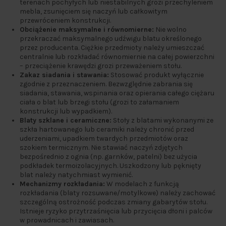
terenach pochyłych lub niestabilnych grozi przechyleniem
mebla, zsunięciem się naczyń lub całkowitym
przewróceniem konstrukcji.
Obciążenie maksymalne i równomierne:
Nie wolno
przekraczać maksymalnego udźwigu blatu określonego
przez producenta. Ciężkie przedmioty należy umieszczać
centralnie lub rozkładać równomiernie na całej powierzchni
– przeciążenie krawędzi grozi przeważeniem stołu.
Zakaz siadania i stawania:
Stosować produkt wyłącznie
zgodnie z przeznaczeniem. Bezwzględnie zabrania się
siadania, stawania, wspinania oraz opierania całego ciężaru
ciała o blat lub brzegi stołu (grozi to załamaniem
konstrukcji lub wypadkiem).
Blaty szklane i ceramiczne:
Stoły z blatami wykonanymi ze
szkła hartowanego lub ceramiki należy chronić przed
uderzeniami, upadkiem twardych przedmiotów oraz
szokiem termicznym. Nie stawiać naczyń zdjętych
bezpośrednio z ognia (np. garnków, patelni) bez użycia
podkładek termoizolacyjnych. Uszkodzony lub pęknięty
blat należy natychmiast wymienić.
Mechanizmy rozkładania:
W modelach z funkcją
rozkładania (blaty rozsuwane/motylkowe) należy zachować
szczególną ostrożność podczas zmiany gabarytów stołu.
Istnieje ryzyko przytrzaśnięcia lub przycięcia dłoni i palców
w prowadnicach i zawiasach.