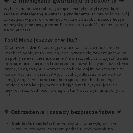
✴️ 12-miesięczna gwarancja producenta ✴️
Wybierając nasze meble, zyskujesz nie tylko styl i wygodę, ale
także
12-miesięczną gwarancję producenta.
To pewność, że Twój
zakup jest w pełni chroniony, a w razie potrzeby
możesz liczyć
na szybką i fachową pomoc
. Postaw na trwałość, jakość i spokój
na długi czas!
Psst! Masz jeszcze chwilkę?
Chcemy zdradzić Ci sekret, jak właściwie dbać o nasze meble.
Wyobraź sobie, że to Twoi najlepsi przyjaciele, zawsze gotowi na
wspólny relaks i biesiadowanie. Ale wiesz, żeby ta przyjaźń trwała
latami, musisz się o nią trochę zatroszczyć. Kiedy deszcz bębni o
szyby, śnieg zasypuje wszystko na biało, daj im schronienie. W
końcu, kto lubi marznąć? A jeśli czeka je dłuższa przerwa (np.
zimą), znajdź im suche i ciepłe miejsce – niech odpoczną i
nabiorą sił na kolejny sezon. Dbając o meble, zyskujesz ich
piękno i niezawodność na długie lata. Prosta wymiana, co Ty na
to?
✴️ Ostrzeżenia i zasady bezpieczeństwa ✴️
Stabilność i podłoże:
Stół należy ustawiać wyłącznie na
płaskim, równym i twardym podłożu. Użytkowanie na