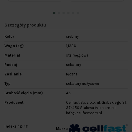
Szczegóły produktu
Kolor
srebrny
Waga (kg)
1,1326
Materiał
stal węglowa
Rodzaj
sekatory
Zasilanie
ręczne
Typ
sekatory nożycowe
Grubość cięcia (mm)
45
Producent
Cellfast Sp. z o.o., ul. Grabskiego 31,
37-450 Stalowa Wola e-mail:
info@cellfast.com.pl
Indeks
42-411
Marka