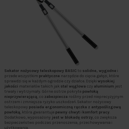
Sekator nożycowy teleskopowy BASIC
to
solidne, wygodne
i
przede wszystkim
praktyczne
narzędzie do cięcia gałęzi, które
sprawdzi się w każdym ogrodzie czy działce. Dzięki
wysokiej
jakości
materiałów takich jak
stal węglowa
czy
aluminium
jest
trwały i wytrzymały. Górne ostrze pokryte
powłoką
nieprzywierającą
, co
zabezpiecza
rośliny przed nieprecyzyjnym
ostrzem i zmniejsza ryzyko uszkodzeń. Sekator nożycowy
teleskopowy
posiada ergonomiczną rączka z antypoślizgową
powłoką
, która gwarantuje
pewny chwyt
i
komfort pracy
.
Dodatkowo, wyposażony
jest w blokadę ostrzy
, co zwiększa
bezpieczeństwo podczas przenoszenia, przechowywania i
użytkowania.