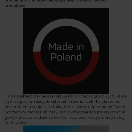
produkcji firma dba o ekologię oraz o jakość swoich
produktów.
Firma
Cellfast
oferuje
szeroki wybór
obrzeży ogrodowych, które
są dostępne
w różnych kolorach i rozmiarach.
Dzięki czemu,
bez problemu znajdziesz takie, które będzie odpowiadało Twoim
potrzebom.
Montaż
obrzeży jest również
bardzo prosty
i można
go wykonać samodzielnie bez konieczności korzystania z usług
fachowców.