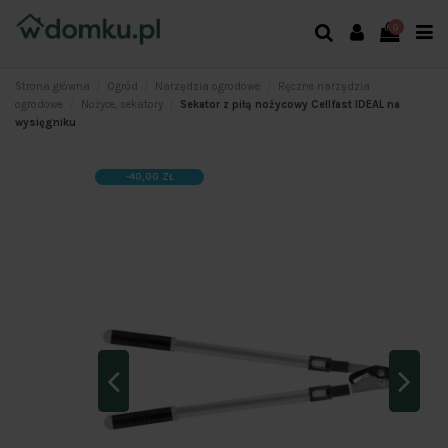
0
Strona główna
Ogród
Narzędzia ogrodowe
Ręczne narzędzia
ogrodowe
Nożyce, sekatory
Sekator z piłą nożycowy Cellfast IDEAL na
wysięgniku
-40,00 ZŁ