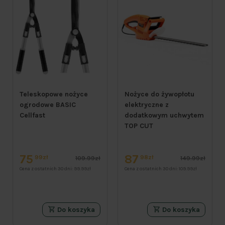
Teleskopowe nożyce
Nożyce do żywopłotu
ogrodowe BASIC
elektryczne z
Cellfast
dodatkowym uchwytem
TOP CUT
75
87
99zł
98zł
109.99zł
149.99zł
Cena z ostatnich 30 dni:
99.99zł
Cena z ostatnich 30 dni:
109.99zł
Do koszyka
Do koszyka