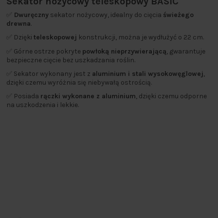
Sekator nożycowy teleskopowy BASIC
✅
Dwuręczny
sekator nożycowy, idealny do cięcia
świeżego
drewna
.
✅ Dzięki
teleskopowej
konstrukcji, można je wydłużyć o 22 cm.
✅ Górne ostrze pokryte
powłoką nieprzywierającą
, gwarantuje
bezpieczne cięcie bez uszkadzania roślin.
✅ Sekator wykonany jest z
aluminium i stali wysokowęglowej
,
dzięki czemu wyróżnia się niebywałą ostrością.
✅ Posiada
rączki wykonane z aluminium
, dzięki czemu odporne
na uszkodzenia i lekkie.