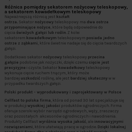
Różnica pomiędzy sekatorem nożycowy teleskopowy,
a sekatorem kowadełkowym teleskopowy
Najważniejszą różnicą jest
kształt
ostrza.
Sekator
nożycowy
teleskopowy ma
dwa ostrza
przypominające nożyce
, które będą odpowiednie do
cięcia
świeżych gałęzi lub roślin
. Z kolei
sekatorem
kowadełkowym
teleskopowym
posiada jedno
ostrze z ząbkami
, które świetnie nadaje się do cięcia twardszych
gałęzi.
Dodatkowo sekator
nożycowy
teleskopowy
przecina
gałęzie
podobnie jak nożyczki, dzięki czemu
cięcie jest
precyzyjne
i czyste. Sekator
kowadełkowy
teleskopowy
wykonuje cięcie ruchem tnącym, który może
bardziej
uszkodzić
roślinę, ale jest
bardziej skuteczny
w w
przypadku twardszych gałęzi.
Polski produkt - wyprodukowany i zaprojektowany w Polsce
Cellfast to polska firma
, która od ponad 30 lat specjalizuje się
w produkcji
wysokiej jakości
produktów ogrodniczych. Firma
oferuje szeroki wybór narzędzi ogrodowych, węży, zraszaczy
oraz pozostałych akcesoriów ogrodniczych i nawodnienia.
Produkty Cellfast
wyróżnia wysoka jakość
, ale
innowacyjnymi
rozwiązaniami
, które ułatwiają pracę w ogrodzie.
Dzięki lokalnej