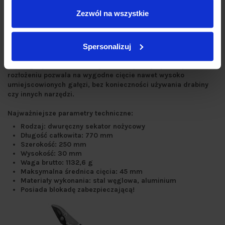
Zezwól na wszystkie
Spersonalizuj
Sekator nożycowy teleskopowy BASIC pozwala na precyzyjne
cięcie gałęzi i kwiatów. Dzięki teleskopowej rączce, po
rozłożeniu pozwala na wygodne cięcie nawet wysoko
umiejscowionych gałęzi, bez konieczności używania drabiny
czy innych narzędzi.
Najważniejsze parametry techniczne:
Rodzaj: dwuręczny
sekator nożycowy
Długość całkowita: 770 mm
Szerokość: 250 mm
Wysokość: 30 mm
Waga brutto: 1132,6 g
Maksymalna średnica cięcia: 45 mm
Materiały wykonania: stal węglowa, aluminium
Posiada blokadę zabezpieczającą!