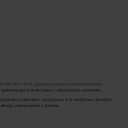
20-B20-45-L-RH-S, zyskujesz wdzięczność domowników i
a spalinowego to brak hałasu i toksycznych wyziewów.
ię bardziej naturalna i przyjemna, a Ty oddychasz świeżym
dbając jednocześnie o planetę.