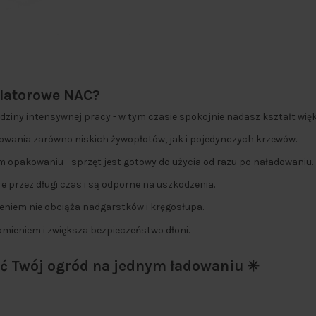
ulatorowe NAC?
odziny intensywnej pracy - w tym czasie spokojnie nadasz kształt wi
ania zarówno niskich żywopłotów, jak i pojedynczych krzewów.
ym opakowaniu - sprzęt jest gotowy do użycia od razu po naładowaniu.
tre przez długi czas i są odporne na uszkodzenia.
eniem nie obciąża nadgarstków i kręgosłupa.
ieniem i zwiększa bezpieczeństwo dłoni.
nić Twój ogród na jednym ładowaniu ✳️