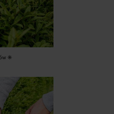
ów ✳️