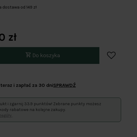
dostawa od 149 zł
0 zł
Do koszyka
teraz i zapłać za 30 dni
SPRAWDŹ
ukt i zgarnij 33.9 punktów! Zebrane punkty możesz
kody rabatowe na kolejne zakupy.
egóły.