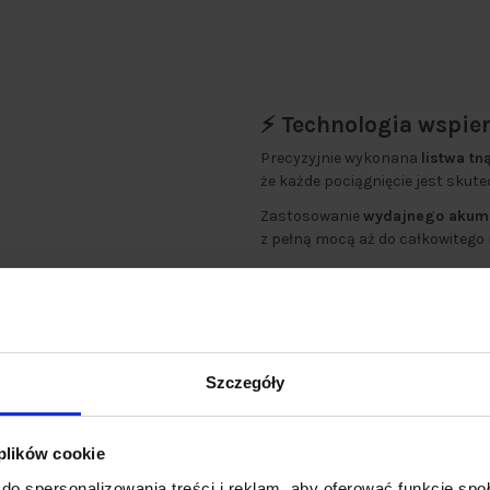
⚡️ Technologia wspie
Precyzyjnie wykonana
listwa tn
że każde pociągnięcie jest skutec
Zastosowanie
wydajnego akumu
z pełną mocą aż do całkowitego r
Solidna konstrukcja chroni siln
sezonów intensywnego użytkowa
Szczegóły
 plików cookie
do spersonalizowania treści i reklam, aby oferować funkcje sp