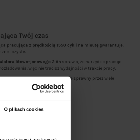
rająca Twój czas
ąca pracująca z prędkością 1550 cykli na minutę
gwarantuje,
zne i czyste.
latora litowo-jonowego 2 Ah
sprawia, że narzędzie pracuje
ozładowania, więc nie tracisz wydajności w trakcie pracy.
ik
, co oznacza, że sprzęt pozostanie sprawny przez wiele
nia.
O plikach cookies
ołecznościowe i analizować