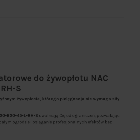
atorowe do żywopłotu NAC
-RH-S
zyżonym żywopłocie, którego pielęgnacja nie wymaga siły
20-B20-45-L-RH-S
uwalniają Cię od ograniczeń, pozwalając
ałym ogrodzie i osiąganie profesjonalnych efektów bez