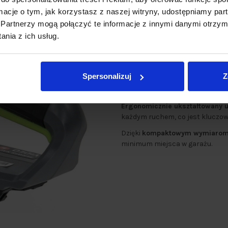
ormacje o tym, jak korzystasz z naszej witryny, udostępniamy p
Partnerzy mogą połączyć te informacje z innymi danymi otrzym
nia z ich usług.
⚡️ Komfort i intuicyj
Spersonalizuj
Z
Zapomnij o skomplikowanym ur
przycisk!
Ergonomicznie ukształtowany 
każdym ruchem, co jest kluczo
Dzięki
kompaktowym wymiaro
minimum miejsca w garażu.