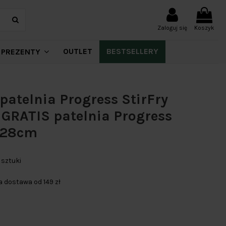
Zaloguj się
Koszyk
OUTLET
BESTSELLERY
PREZENTY
patelnia Progress StirFry
GRATIS patelnia Progress
 28cm
 sztuki
dostawa od 149 zł