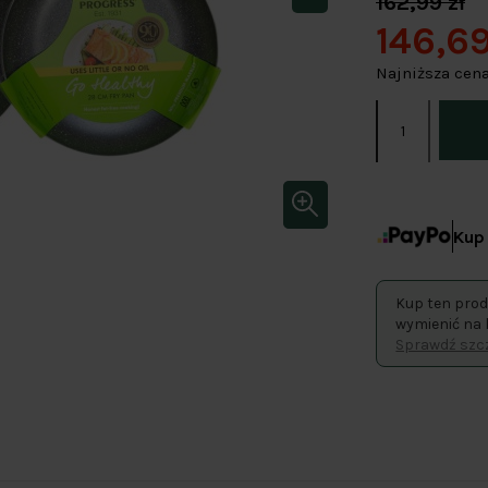
162,99 zł
146,69
Najniższa cena
Kup 
Kup ten prod
wymienić na 
Sprawdź szcz