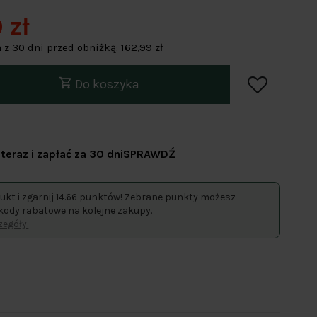
 zł
 z 30 dni przed obniżką:
162,99 zł
Do koszyka
teraz i zapłać za 30 dni
SPRAWDŹ
ukt i zgarnij 14.66 punktów! Zebrane punkty możesz
kody rabatowe na kolejne zakupy.
egóły.