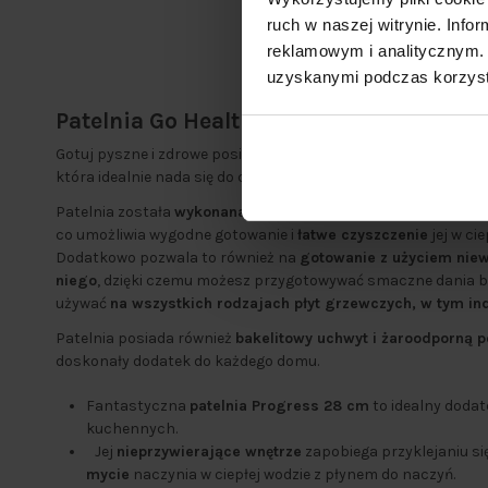
ruch w naszej witrynie. Inf
reklamowym i analitycznym. 
uzyskanymi podczas korzysta
Patelnia Go Healthy Fry Pan Progress 2
Gotuj pyszne i zdrowe posiłki dla całej rodziny na fantastycz
która idealnie nada się do codziennego użytku.
Patelnia została
wykonana z trwałego, prasowanego alumini
co umożliwia wygodne gotowanie i
łatwe czyszczenie
jej w ci
Dodatkowo pozwala to również na
gotowanie z użyciem niewie
niego
, dzięki czemu możesz przygotowywać smaczne dania be
używać
na wszystkich rodzajach płyt grzewczych, w tym in
Patelnia posiada również
bakelitowy uchwyt i żaroodporną 
doskonały dodatek do każdego domu.
Fantastyczna
patelnia Progress 28 cm
to idealny dodat
kuchennych.
Jej
nieprzywierające wnętrze
zapobiega przyklejaniu się
mycie
naczynia w ciepłej wodzie z płynem do naczyń.