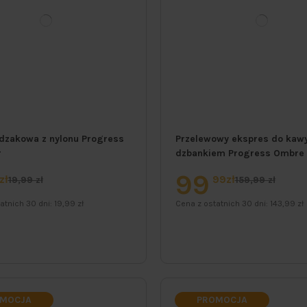
dzakowa z nylonu Progress
Przelewowy ekspres do kawy
r
dzbankiem Progress Ombre 1
99
zł
99zł
19,99 zł
159,99 zł
atnich 30 dni:
19,99 zł
Cena z ostatnich 30 dni:
143,99 zł
MOCJA
PROMOCJA