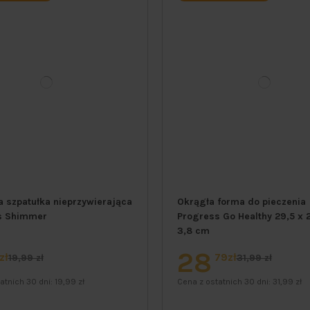
 szpatułka nieprzywierająca
Okrągła forma do pieczenia
s Shimmer
Progress Go Healthy 29,5 x 2
3,8 cm
28
zł
79zł
19,99 zł
31,99 zł
atnich 30 dni:
19,99 zł
Cena z ostatnich 30 dni:
31,99 zł