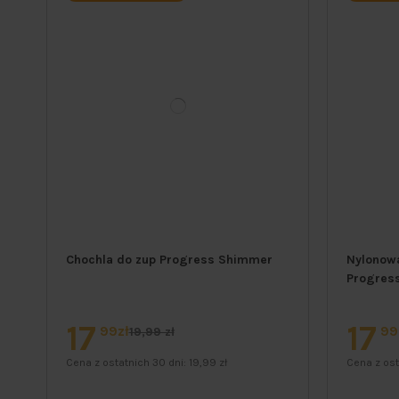
Chochla do zup Progress Shimmer
Nylonowa
Progres
17
17
99zł
99
19,99 zł
Cena z ostatnich 30 dni:
19,99 zł
Cena z ost