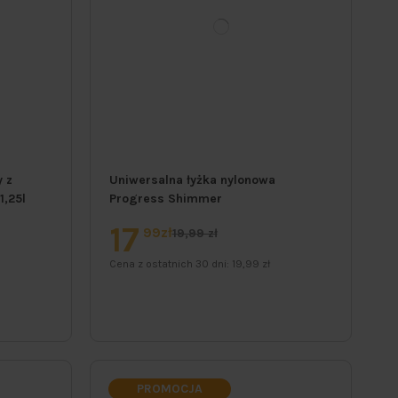
 z
Uniwersalna łyżka nylonowa
,25l
Progress Shimmer
17
99zł
19,99 zł
Cena z ostatnich 30 dni:
19,99 zł
PROMOCJA