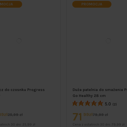
MOCJA
PROMOCJA
cz do czosnku Progress
Duża patelnia do smażenia 
r
Go Healthy 28 cm
5.0
(2)
71
39zł
99zł
25,99 zł
79,99 zł
atnich 30 dni:
25,99 zł
Cena z ostatnich 30 dni:
79,99 zł