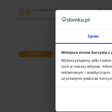
29
30
99zł
41,99 zł
Cena z ostatnich 30 dni:
37,79 zł
Cena z ost
Zgoda
Niniejsza strona korzysta z
PROMOCJA
PRO
Wykorzystujemy pliki cookie 
ruch w naszej witrynie. Inf
reklamowym i analitycznym. 
uzyskanymi podczas korzysta