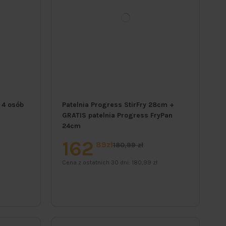
 4 osób
Patelnia Progress StirFry 28cm +
GRATIS patelnia Progress FryPan
24cm
162
89zł
180,99 zł
Cena z ostatnich 30 dni:
180,99 zł