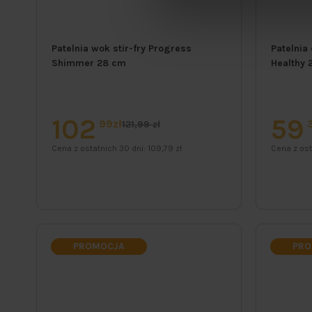
Patelnia wok stir-fry Progress
Patelnia
Shimmer 28 cm
Healthy 
102
59
99zł
121,99 zł
Cena z ostatnich 30 dni:
109,79 zł
Cena z ost
PROMOCJA
PRO