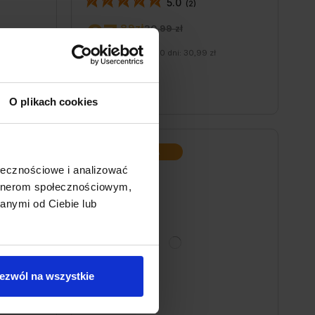
5.0
(2)
27
89zł
30,99 zł
Cena z ostatnich 30 dni:
30,99 zł
O plikach cookies
PROMOCJA
ołecznościowe i analizować
artnerom społecznościowym,
anymi od Ciebie lub
ezwól na wszystkie