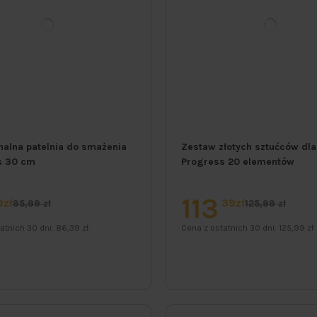
nalna patelnia do smażenia
Zestaw złotych sztućców dla
s 30 cm
Progress 20 elementów
113
9zł
39zł
95,99 zł
125,99 zł
atnich 30 dni:
86,39 zł
Cena z ostatnich 30 dni:
125,99 zł