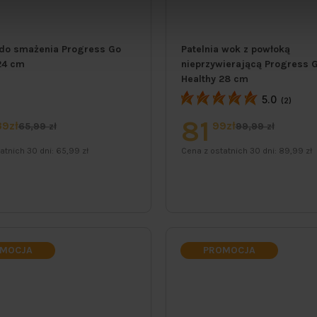
 do smażenia Progress Go
Patelnia wok z powłoką
24 cm
nieprzywierającą Progress 
Healthy 28 cm
5.0
(2)
81
39zł
99zł
65,99 zł
99,99 zł
atnich 30 dni:
65,99 zł
Cena z ostatnich 30 dni:
89,99 zł
MOCJA
PROMOCJA