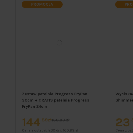
PROMOCJA
PRO
Zestaw patelnia Progress FryPan
Wyciska
30cm + GRATIS patelnia Progress
Shimme
FryPan 24cm
144
23
89zł
160,99 zł
Cena z ostatnich 30 dni:
160,99 zł
Cena z ost