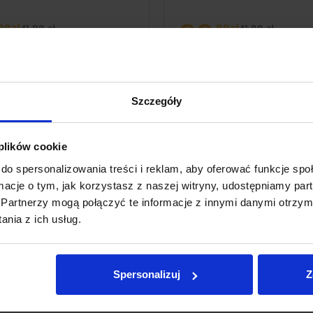
32
99zł
99zł
41,99 zł
41,99 zł
atnich 30 dni:
37,79 zł
Cena z ostatnich 30 dni:
37,79 zł
Szczegóły
 plików cookie
MOCJA
PROMOCJA
do spersonalizowania treści i reklam, aby oferować funkcje sp
ormacje o tym, jak korzystasz z naszej witryny, udostępniamy p
Partnerzy mogą połączyć te informacje z innymi danymi otrzym
nia z ich usług.
Spersonalizuj
Z