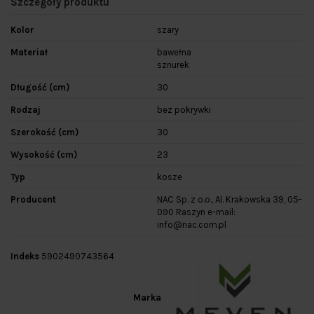
Szczegóły produktu
Kolor
szary
Materiał
bawełna
sznurek
Długość (cm)
30
Rodzaj
bez pokrywki
Szerokość (cm)
30
Wysokość (cm)
23
Typ
kosze
Producent
NAC Sp. z o.o., Al. Krakowska 39, 05-
090 Raszyn e-mail:
info@nac.com.pl
Indeks
5902490743564
Marka