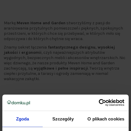
Markę
Meven Home and Garden
stworzyliśmy z pasji do
aranżowania przytulnych pomieszczeń i pięknych, spokojnych
przestrzeni, w których chce się przebywać, w których miło się
odpoczywa i do których chętnie się wraca.
Znamy sekret łączenia
fantastycznego designu, wysokiej
jakości i ergonomii
, czyli najważniejszych atrybutów
wygodnych, bezpiecznych mebli i akcesoriów wnętrzarskich. Nic
więc dziwnego, że nasze produkty Meven Home and Garden
zachwycają, są
wyjątkowe i pełne inspiracji
. Tworzą wnętrza
ciepłe i przytulne, a tarasy i ogrody zamieniają w niemal
wakacyjne zakątki.
Zgoda
Szczegóły
O plikach cookies