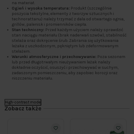
na materiał.
Ogień i wysoka temperatura:
Produkt (szczególnie
poszycia tekstylne, elementy z tworzyw sztucznych i
technorattanu) należy trzymać z dala od otwartego ognia,
grillów, palenisk i promienników ciepła.
Stan techniczny:
Przed każdym użyciem należy sprawdzić
stan naciągu materiału (brak naderwań szwów), stabilność
stelaża oraz dokręcenie śrub. Zabrania się użytkowania
leżaka z uszkodzonym, pękniętym lub zdeformowanym
stelażem.
Warunki atmosferyczne i przechowywanie:
Poza sezonem
lub przed długotrwałym nieużywaniem leżak należy
dokładnie oczyścić, osuszyć i przechowywać w suchym,
zadaszonym pomieszczeniu, aby zapobiec korozji oraz
niszczeniu materiału.
High-contrast mode
Zobacz także