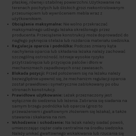
płaskiej, równej i stabilnej powierzchni. Użytkowanie na
terenach pochyłych lub śliskich grozi niekontrolowanym
przesunięciem lub wywróceniem mebla wraz z
użytkownikiem.
Obciążenie maksymalne:
Nie wolno przekraczać
maksymalnego udźwigu leżaka określonego przez
producenta. Przeciążenie konstrukcji może doprowadzić do
nagłego pęknięcia stelaża lub rozdarcia materiału siedziska.
Regulacja oparcia i podnóżka:
Podczas zmiany kąta
nachylenia oparcia lub składania leżaka należy zachować
szczególną ostrożność. Istnieje wysokie ryzyko
przytrzaśnięcia lub przycięcia palców i dłoni w
mechanizmach zapadkowych oraz zawiasach.
Blokada pozycji:
Przed położeniem się na leżaku należy
bezwzględnie upewnić się, że mechanizm regulacji oparcia
został prawidłowo i symetrycznie zablokowany po obu
stronach konstrukcji.
Prawidłowe użytkowanie:
Leżak przeznaczony jest
wyłącznie do siedzenia lub leżenia. Zabrania się siadania na
samym brzegu podnóżka lub oparcia (grozi to
przeważeniem i gwałtownym złożeniem się leżaka), a także
stawania i skakania na nim.
Wchodzenie i schodzenie:
Na leżak należy siadać powoli,
umieszczając ciężar ciała centralnie na środku siedziska.
Należy unikać gwałtownego wskakiwania lub rzucania się