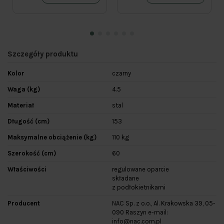
Szczegóły produktu
Kolor
czarny
Waga (kg)
4.5
Materiał
stal
Długość (cm)
153
Maksymalne obciążenie (kg)
110 kg
Szerokość (cm)
60
Właściwości
regulowane oparcie
składane
z podłokietnikami
Producent
NAC Sp. z o.o., Al. Krakowska 39, 05-
090 Raszyn e-mail:
info@nac.com.pl