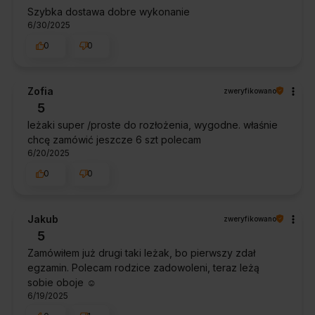
Szybka dostawa dobre wykonanie
6/30/2025
0
0
Zofia
zweryfikowano
5
leżaki super /proste do rozłożenia, wygodne. właśnie
chcę zamówić jeszcze 6 szt polecam
6/20/2025
0
0
Jakub
zweryfikowano
5
Zamówiłem już drugi taki leżak, bo pierwszy zdał
egzamin. Polecam rodzice zadowoleni, teraz leżą
sobie oboje ☺️
6/19/2025