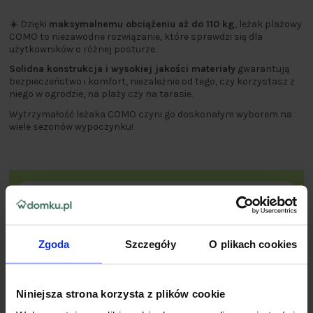
☀️ Dzięki
maksymalnemu obciążeniu aż do 110 kg
, leżak plażowy
COMO to niezawodne rozwiązanie, które sprawdzi się dla
użytkowników o różnej posturze.
Solidna konstrukcja i wysokiej jakości materiały
gwarantują
bezpieczeństwo i komfort, niezależnie od tego, czy korzystasz z
niego w ogrodzie, na plaży czy na tarasie.
Wytrzymałość leżaka COMO czyni go doskonałym wyborem na
wiele sezonów wypoczynku!
Zgoda
Szczegóły
O plikach cookies
Niniejsza strona korzysta z plików cookie