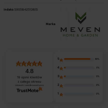
Indeks
5905842513815
Marka
5
89%
4
5%
4.8
3
5%
19
opinii klientów
z całego okresu
2
0%
zebranych i zweryfikowanych przez
1
0%