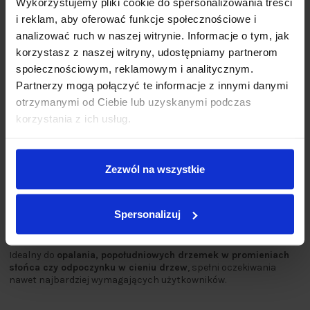
Wykorzystujemy pliki cookie do spersonalizowania treści
i reklam, aby oferować funkcje społecznościowe i
analizować ruch w naszej witrynie. Informacje o tym, jak
korzystasz z naszej witryny, udostępniamy partnerom
społecznościowym, reklamowym i analitycznym.
Partnerzy mogą połączyć te informacje z innymi danymi
otrzymanymi od Ciebie lub uzyskanymi podczas
korzystania z ich usług.
Zezwól na wszystkie
Pełen relaks na świeżym powietrzu
Leżak COMO został zaprojektowany z myślą o maksymalnym
Spersonalizuj
komforcie – możliwość
pełnego rozłożenia
pozwala zamienić go
w
wygodne łóżko ogrodowe
.
Idealny do
opalania, popołudniowych drzemek w promieniach
słońca czy odpoczynku w cieniu drzew
, spełni oczekiwania
nawet najbardziej wymagających użytkowników.