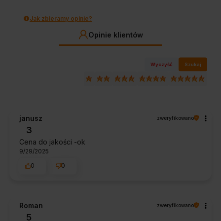
Jak zbieramy opinie?
Opinie klientów
Wyczyść
Szukaj
janusz
zweryfikowano
3
Cena do jakości -ok
9/29/2025
0
0
Roman
zweryfikowano
5