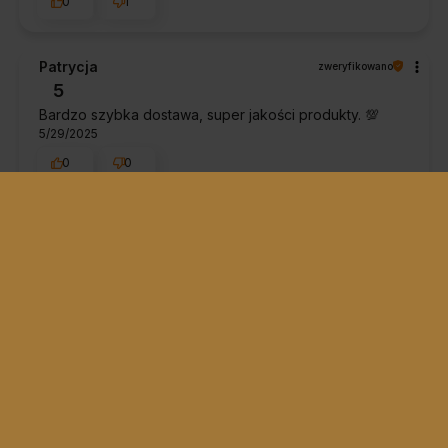
0
1
Patrycja
zweryfikowano
5
Bardzo szybka dostawa, super jakości produkty. 💯
5/29/2025
0
0
Ela
zweryfikowano
5
Wytrzymały choć nie używałam go wiele razy. Pozycja
wyłącznie półleżąca i leżąca bez innych opcji. Dla mnie
nie jest odpowiedni na balkon . Nie posiada płynnej
zmiany pozycji oparcia w rączkach / podłokietnikach /
no i składanie jest trochę. No ogólnie nie to co jest mi
potrzebne. Nie ma możliwości przymocowania stolika
bocznego do tego modelu . Ogólnie ładny mocny
składa się lekko choć dziwnie dość ciężki i nie
posiedzisz bo oparcie pionowe niestety nie istnieje i