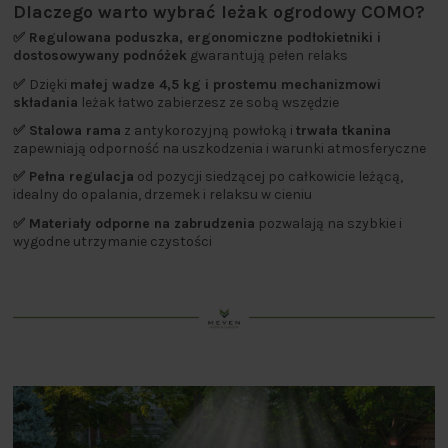
Dlaczego warto wybrać leżak ogrodowy COMO?
✅ Regulowana poduszka, ergonomiczne podłokietniki i
dostosowywany podnóżek
gwarantują pełen relaks
✅
Dzięki
małej wadze 4,5 kg i prostemu mechanizmowi
składania
leżak łatwo zabierzesz ze sobą wszędzie
✅ Stalowa rama
z antykorozyjną powłoką i
trwała tkanina
zapewniają odporność na uszkodzenia i warunki atmosferyczne
✅ Pełna regulacja
od pozycji siedzącej po całkowicie leżącą,
idealny do opalania, drzemek i relaksu w cieniu
✅ Materiały odporne na zabrudzenia
pozwalają na szybkie i
wygodne utrzymanie czystości