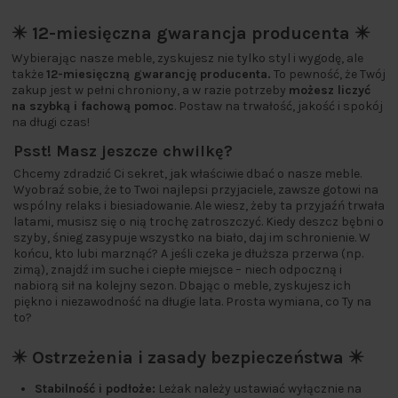
✴️ 12-miesięczna gwarancja producenta ✴️
Wybierając nasze meble, zyskujesz nie tylko styl i wygodę, ale
także
12-miesięczną gwarancję producenta.
To pewność, że Twój
zakup jest w pełni chroniony, a w razie potrzeby
możesz liczyć
na szybką i fachową pomoc
. Postaw na trwałość, jakość i spokój
na długi czas!
Psst! Masz jeszcze chwilkę?
Chcemy zdradzić Ci sekret, jak właściwie dbać o nasze meble.
Wyobraź sobie, że to Twoi najlepsi przyjaciele, zawsze gotowi na
wspólny relaks i biesiadowanie. Ale wiesz, żeby ta przyjaźń trwała
latami, musisz się o nią trochę zatroszczyć. Kiedy deszcz bębni o
szyby, śnieg zasypuje wszystko na biało, daj im schronienie. W
końcu, kto lubi marznąć? A jeśli czeka je dłuższa przerwa (np.
zimą), znajdź im suche i ciepłe miejsce – niech odpoczną i
nabiorą sił na kolejny sezon. Dbając o meble, zyskujesz ich
piękno i niezawodność na długie lata. Prosta wymiana, co Ty na
to?
✴️ Ostrzeżenia i zasady bezpieczeństwa ✴️
Stabilność i podłoże:
Leżak należy ustawiać wyłącznie na