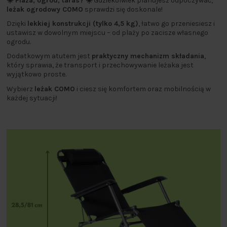
☀️ Plaża, ogród, taras? ☀️
Gdziekolwiek planujesz odpoczywać,
leżak ogrodowy COMO
sprawdzi się doskonale!
Dzięki
lekkiej konstrukcji (tylko 4,5 kg)
, łatwo go przeniesiesz i
ustawisz w dowolnym miejscu – od plaży po zacisze własnego
ogrodu.
Dodatkowym atutem jest
praktyczny mechanizm składania
,
który sprawia, że transport i przechowywanie leżaka jest
wyjątkowo proste.
Wybierz
leżak COMO
i ciesz się komfortem oraz mobilnością w
każdej sytuacji!