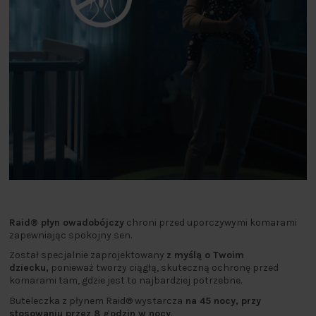
Raid® płyn owadobójczy
chroni przed uporczywymi komarami
zapewniając spokojny sen.
Został specjalnie zaprojektowany
z myślą o Twoim
dziecku,
ponieważ tworzy ciągłą, skuteczną ochronę przed
komarami tam, gdzie jest to najbardziej potrzebne.
Buteleczka z płynem Raid® wystarcza
na 45 nocy, przy
stosowaniu przez 8 godzin w nocy
.