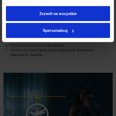
powyżej 1 roku*
.
Działa przez
45 nocy (stosowany 8h na dobę)
.
Stan płynu w zapasie jest widoczny w trakcie
Zezwól na wszystkie
użytkowania
: kiedy buteleczka jest pusta wystarczy
wymienić zapas na nowy.
Skuteczną ochronę przed komarami uzyskuje się
po 30
Spersonalizuj
min. od włączenia
.
Bezzapachowy.
Do stosowania
wewnątrz pomieszczeń.
Chroni pomieszczenie
do 30m3.
Skuteczny nawet
przy lekko otwartych drzwiach i
włączonym świetle
.