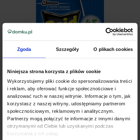
Zgoda
Szczegóły
O plikach cookies
Niniejsza strona korzysta z plików cookie
Wykorzystujemy pliki cookie do spersonalizowania treści
i reklam, aby oferować funkcje społecznościowe i
analizować ruch w naszej witrynie. Informacje o tym, jak
korzystasz z naszej witryny, udostępniamy partnerom
społecznościowym, reklamowym i analitycznym.
Partnerzy mogą połączyć te informacje z innymi danymi
otrzymanymi od Ciebie lub uzyskanymi podczas
Zapas do elektrofumigatora elektrycznego Raid
korzystania z ich usług.
Może być używany w pomieszczeniach z
dziećmi w wieku