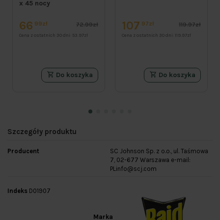
x 45 nocy
66
107
99zł
97zł
72.99zł
119.97zł
Cena z ostatnich 30 dni:
53.97zł
Cena z ostatnich 30 dni:
119.97zł
Do koszyka
Do koszyka
Szczegóły produktu
Producent
SC Johnson Sp. z o.o., ul. Taśmowa
7, 02-677 Warszawa e-mail:
PLinfo@scj.com
Indeks
D01907
Marka