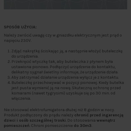
SPOSÓB UŻYCIA:
Należy zwrócić uwagę czy w gniazdku elektrycznym jest prąd o
napięciu 230V.
Zdjąć nakrętkę ściskając ją, a następnie włożyć buteleczkę
do urządzenia.
Przekręcić wtyczkę tak, aby buteleczka z płynem była
ustawiona pionowo. Podłączyć urządzenie do kontaktu,
delikatny sygnał świetlny informuje, że urządzenie działa.
Aby zatrzymać działanie urządzenia wyłącz je z kontaktu.
Buteleczkę przechowywać w pozycji pionowej. Kiedy butelka
jest pusta wymienić ją na nową. Skuteczną ochronę przed
komarami (nawet tygrysimi) uzyskuje się po 30 min. od
włączenia.
Nie stosować elektrofumigatora dłużej niż 8 godzin w nocy.
Produkt podłączony do prądu należy
chronić przed ingerencją
dzieci i osób szczególnej troski
. Do stosowania
wewnątrz
pomieszczeń
. Chroni pomieszczenie
do 30m3
.