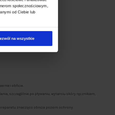
artnerom społecznościowym,
anymi od Ciebie lub
ezwól na wszystkie
nie i obficie.
lania, szczególnie po pływaniu, wytarciu skóry ręcznikiem,
i preparatu znacząco obniża poziom ochrony.