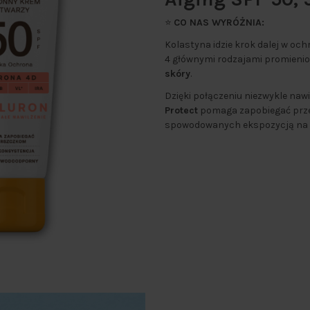
⭐
CO NAS WYRÓŻNIA:
Kolastyna idzie krok dalej w oc
4 głównymi rodzajami promieni
skóry
.
Dzięki połączeniu niezwykle naw
Protect
pomaga zapobiegać prze
spowodowanych ekspozycją na ś