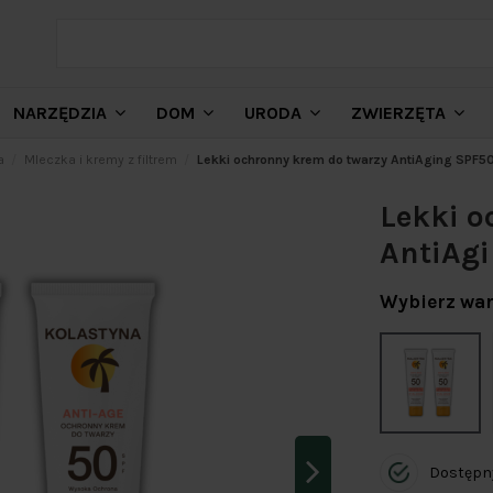
NARZĘDZIA
DOM
URODA
ZWIERZĘTA
a
Mleczka i kremy z filtrem
Lekki ochronny krem do twarzy AntiAging SPF5
Lekki o
AntiAgi
Wybierz war
Dostępn