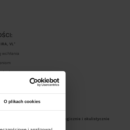
ŚCI:
 IRA, VL
*
ię wchłania
ieniom
 hialuronowym
kom i przebarwieniom
O plikach cookies
y dla Wegan | Testowany dermatologicznie i okulistycznie
ołecznościowe i analizować