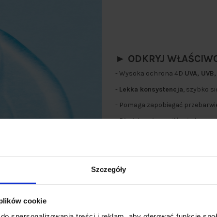
► ODKRYJ WŁAŚCIWO
- Wysoka ochrona 4D
UVA, UVB,
-
Lekka konsystencja
, szybko s
- Pomaga zapobiegać przebarw
- Długotrwałe
nawilżenie
kwasem
- Pomaga
zapobiegać zmarszcz
- Do
każdgo rodzaju skóry
- Wysoko
wodoodporny
Szczegóły
- 35% mniej plastiku***
Bezpieczny dla raf** | przyjazn
 plików cookie
do spersonalizowania treści i reklam, aby oferować funkcje sp