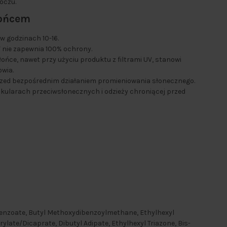
 oczu.
łońcem
w godzinach 10-16.
V nie zapewnia 100% ochrony.
ńce, nawet przy użyciu produktu z filtrami UV, stanowi
owia.
przed bezpośrednim działaniem promieniowania słonecznego.
okularach przeciwsłonecznych i odzieży chroniącej przed
 Benzoate, Butyl Methoxydibenzoylmethane, Ethylhexyl
rylate/Dicaprate, Dibutyl Adipate, Ethylhexyl Triazone, Bis-