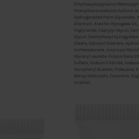
Ethylhexyloxyphenol Methoxyphen
Phenylbenzimidazole Sulfonic Ac
Hydrogenated Palm Glycerides, A
Allantoin, Arachis Hypogaea Oil,
Triglyceride, Caprylyl Glycol, Ca
Glycol, Diethylhexyl Syringylide
Oleate, Glyceryl Stearate, Hydr
Isohexadecane, Isopropyl Myrista
Glyceryl Laurate, Polysorbate 20
Sulfate, Sodium Chloride, Sodium
Tocopheryl Acetate, Tridecane,
Benzyl Salicylate, Coumarin, Eug
Linalool.