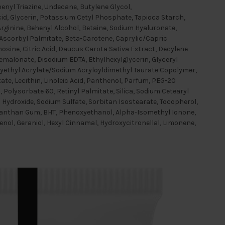
yl Triazine, Undecane, Butylene Glycol,
id, Glycerin, Potassium Cetyl Phosphate, Tapioca Starch,
rginine, Behenyl Alcohol, Betaine, Sodium Hyaluronate,
 Ascorbyl Palmitate, Beta-Carotene, Caprylic/Capric
rnosine, Citric Acid, Daucus Carota Sativa Extract, Decylene
nemalonate, Disodium EDTA, Ethylhexylglycerin, Glyceryl
oxyethyl Acrylate/Sodium Acryloyldimethyl Taurate Copolymer,
te, Lecithin, Linoleic Acid, Panthenol, Parfum, PEG-20
, Polysorbate 60, Retinyl Palmitate, Silica, Sodium Cetearyl
 Hydroxide, Sodium Sulfate, Sorbitan Isostearate, Tocopherol,
 Xanthan Gum, BHT, Phenoxyethanol, Alpha-Isomethyl Ionone,
enol, Geraniol, Hexyl Cinnamal, Hydroxycitronellal, Limonene,