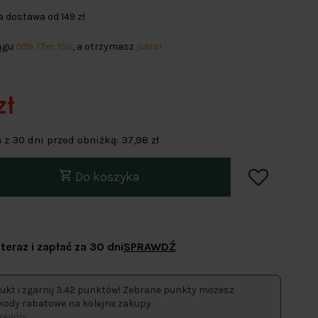
dostawa od 149 zł
iągu
05h 17m 15s
, a otrzymasz
jutro!
zł
 z 30 dni przed obniżką:
37,98 zł
Do koszyka
teraz i zapłać za 30 dni
SPRAWDŹ
ukt i zgarnij 3.42 punktów! Zebrane punkty możesz
kody rabatowe na kolejne zakupy.
egóły.