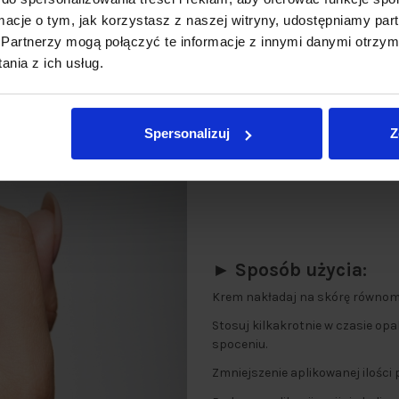
ormacje o tym, jak korzystasz z naszej witryny, udostępniamy p
Partnerzy mogą połączyć te informacje z innymi danymi otrzym
nia z ich usług.
Spersonalizuj
Z
► Sposób użycia:
Krem nakładaj na skórę równomier
Stosuj kilkakrotnie w czasie opa
spoceniu.
Zmniejszenie aplikowanej ilośc