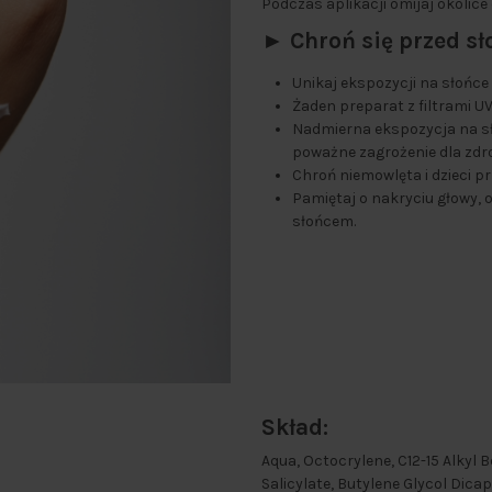
Podczas aplikacji omijaj okolice
► Chroń się przed s
Unikaj ekspozycji na słońce 
Żaden preparat z filtrami U
Nadmierna ekspozycja na sło
poważne zagrożenie dla zdr
Chroń niemowlęta i dzieci 
Pamiętaj o nakryciu głowy, 
słońcem.
Skład:
Aqua, Octocrylene, C12-15 Alkyl
Salicylate, Butylene Glycol Dicap