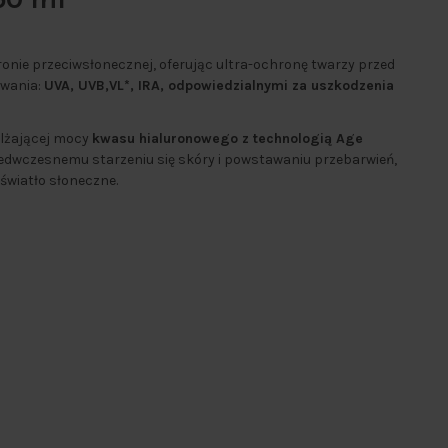
hronie przeciwsłonecznej, oferując ultra-ochronę twarzy przed
owania:
UVA, UVB,VL*, IRA, odpowiedzialnymi za uszkodzenia
ilżającej mocy
kwasu hialuronowego z technologią Age
dwczesnemu starzeniu się skóry i powstawaniu przebarwień,
wiatło słoneczne.