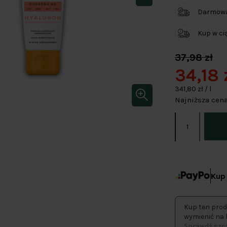
Darmowa 
Kup w c
37,98 zł
34,18 
341,80 zł / l
Najniższa cena
Kup 
Kup ten prod
wymienić na 
Sprawdź szcz