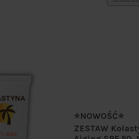
⭐NOWOŚĆ⭐
ZESTAW Kolasty
Aiging SPF 50, 