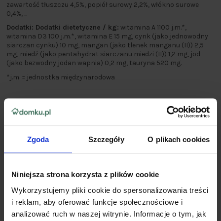
zawartość tłuszczu 4,5%, popiół surowy 2,2%, włókno surowe
0,4%, ...
Dodatki: Dodatki dietetyczne / kg:
witamina A 1100 j.m.*,
witamina D3 100 j.m.*, witamina E 15 mg, cynk (jako jednowodny
siarczan cynku) 10 mg, mangan (jako tlenek manganu (II)) 2,5
mg, miedź (jako pentahydrat siarczanu miedzi (II)) 1,2 mg, jod
(jako bezwodny jodan wapnia) 0,2 mg, tauryna 520 mg.
*j.m. = jednostka międzynarodowa
Zgoda
Szczegóły
O plikach cookies
Niniejsza strona korzysta z plików cookie
Wykorzystujemy pliki cookie do spersonalizowania treści
i reklam, aby oferować funkcje społecznościowe i
analizować ruch w naszej witrynie. Informacje o tym, jak