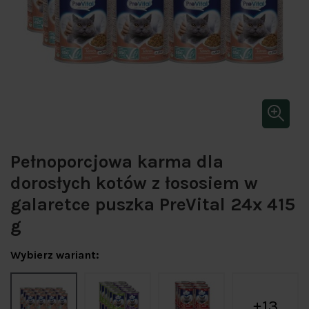
Pełnoporcjowa karma dla
dorosłych kotów z łososiem w
galaretce puszka PreVital 24x 415
g
Wybierz wariant:
13