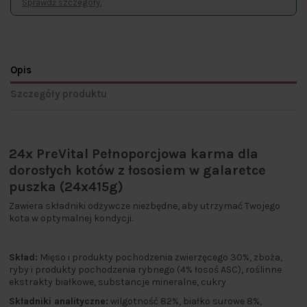
Sprawdź szczegóły.
Opis
Szczegóły produktu
24x PreVital Pełnoporcjowa karma dla
dorosłych kotów z łososiem w galaretce
puszka (24x415g)
Zawiera składniki odżywcze niezbędne, aby utrzymać Twojego
kota w optymalnej kondycji.
Skład:
Mięso i produkty pochodzenia zwierzęcego 30%, zboża,
ryby i produkty pochodzenia rybnego (4% łosoś ASC), roślinne
ekstrakty białkowe, substancje mineralne, cukry
Składniki analityczne:
wilgotność 82%, białko surowe 8%,