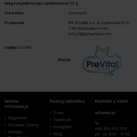
Waga pojedynczego opakowania
415 g
Dla kotów
dorosłych
Producent
PPF POLAND S.A., ul. Szamocka 8, 01-
748 Warszawa e-mail:
info.pl@ppfeurope.com
Indeks
D01796
Marka
Ważne
Poznaj wDomku
Kontakt z nami
informacje
O nas
wDomku.pl
Regulamin
Facebook
Dostawa i Zwroty
Instagram
+48 455 450 259
Polityka
Blog
pn. - pt. 9:00 - 17:00