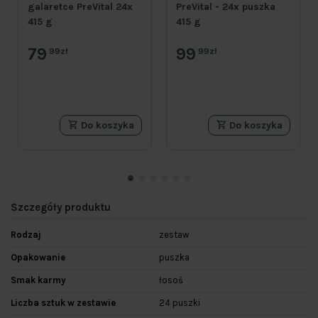
galaretce PreVital 24x
PreVital - 24x puszka
415 g
415 g
79
99
99zł
99zł
Do koszyka
Do koszyka
Szczegóły produktu
Rodzaj
zestaw
Opakowanie
puszka
Smak karmy
łosoś
Liczba sztuk w zestawie
24 puszki