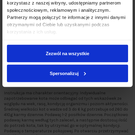
korzystasz z naszej witryny, udostępniamy partnerom
społecznościowym, reklamowym i analitycznym.
Partnerzy mogą połączyć te informacje z innymi danymi
otrzymanymi od Ciebie lub uzyskanymi podczas
korzystania z ich usług.
Zezwól na wszystkie
Spersonalizuj
Zalecenia karmienia
:
Instrukcja ma charakter orientacyjny. Indywidualne
zapotrzebowanie kota może odbiegać od tych wskazówek ze
względu na wiek, rasę, kondycję organizmu i poziom aktywności.
Średniej wielkości kot o wadze od 3 do 6 kg potrzebuje od 260 do
410g karmy dziennie. Podawaj 1-2 posiłków dziennie. Początkowo
podawaj karmę według tych zaleceń, a następnie dostosuj ilość
do potrzeb kota, tak by utrzymać go w optymalnej kondycji.
Podawaj o temperaturze pokojowej. Po otwarciu przetrzymywać