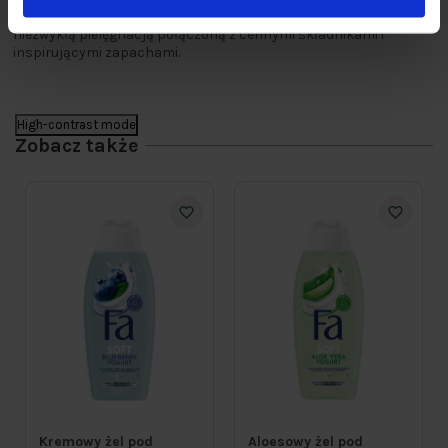
i
zapewniają uczucie fantastycznie miękkiej skóry
. Ciesz się
niezwykłą pielęgnacją połączoną z cennymi składnikami i
inspirującymi zapachami.
High-contrast mode
Zobacz także
Kremowy żel pod
Aloesowy żel pod