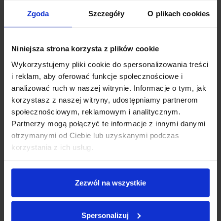
Zgoda
Szczegóły
O plikach cookies
Niniejsza strona korzysta z plików cookie
Wykorzystujemy pliki cookie do spersonalizowania treści
Żel pod prysznic Fa Divine Moments 400ml
i reklam, aby oferować funkcje społecznościowe i
analizować ruch w naszej witrynie. Informacje o tym, jak
Poznaj kolejną odsłonę fascynującej świeżości!
korzystasz z naszej witryny, udostępniamy partnerom
Pobudź swoje ciało & umysł i pozwól swoim zmysłom odkrywać
społecznościowym, reklamowym i analitycznym.
nowe doznania każdego dnia.
Partnerzy mogą połączyć te informacje z innymi danymi
Z żelem pod prysznic Fa - Poczuj świeżość jak nigdy dotąd!
otrzymanymi od Ciebie lub uzyskanymi podczas
Formuła kremowego żelu pod prysznic delikatnie
oczyszcza
korzystania z ich usług.
ciało, chroniąc skórę przed nadmiernym przesuszeniem.
Delikatny zapach kamelii, rozpieszcza zmysły i zapewni ci
subtelne odświeżenie pod prysznicem.
Zezwól na wszystkie
Łagodna kremowa konsystencja
, która otuli Twoje ciało.
94%
składników pochodzenia naturalnego (w tym woda).
Przebadany dermatologicznie.
Spersonalizuj
Innowacyjne produkty pielęgnacyjne Fa pobudzają zmysły