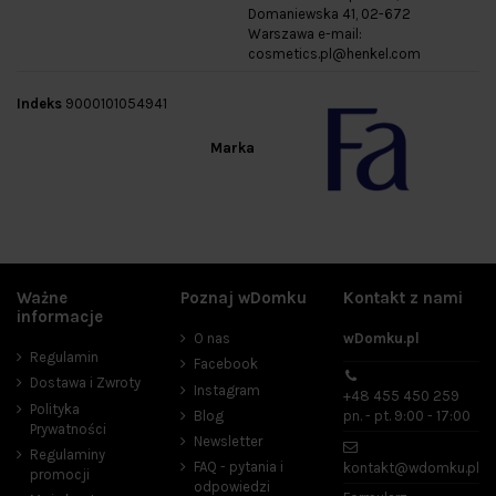
Domaniewska 41, 02-672
Warszawa e-mail:
cosmetics.pl@henkel.com
Indeks
9000101054941
Marka
Ważne
Poznaj wDomku
Kontakt z nami
informacje
O nas
wDomku.pl
Regulamin
Facebook
Dostawa i Zwroty
Instagram
+48 455 450 259
Polityka
Blog
pn. - pt. 9:00 - 17:00
Prywatności
Newsletter
Regulaminy
FAQ - pytania i
kontakt@wdomku.pl
promocji
odpowiedzi