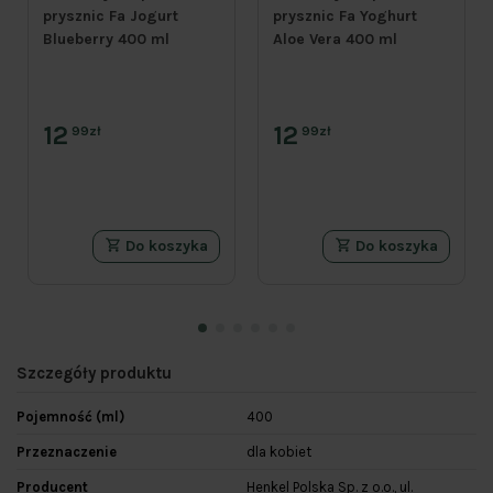
prysznic Fa Jogurt
prysznic Fa Yoghurt
Blueberry 400 ml
Aloe Vera 400 ml
12
12
99zł
99zł
Do koszyka
Do koszyka
Szczegóły produktu
Pojemność (ml)
400
Przeznaczenie
dla kobiet
Producent
Henkel Polska Sp. z o.o., ul.